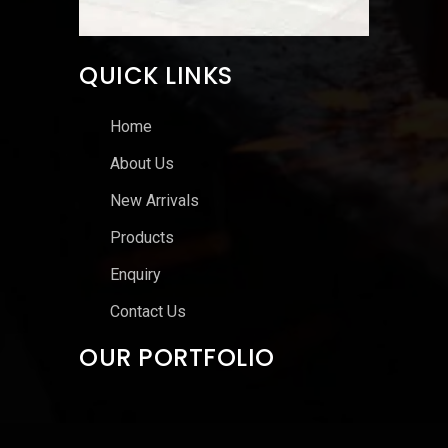
QUICK LINKS
Home
About Us
New Arrivals
Products
Enquiry
Contact Us
OUR PORTFOLIO