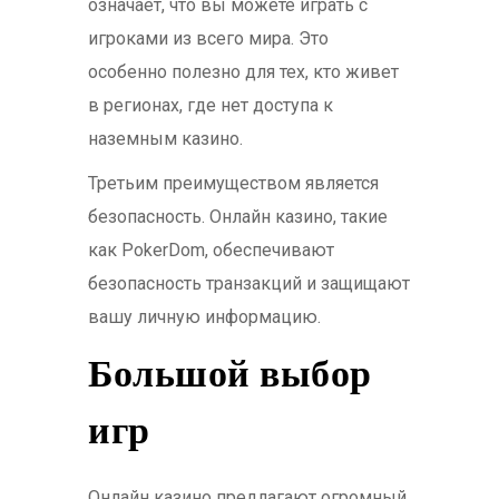
означает, что вы можете играть с
игроками из всего мира. Это
особенно полезно для тех, кто живет
в регионах, где нет доступа к
наземным казино.
Третьим преимуществом является
безопасность. Онлайн казино, такие
как PokerDom, обеспечивают
безопасность транзакций и защищают
вашу личную информацию.
Большой выбор
игр
Онлайн казино предлагают огромный