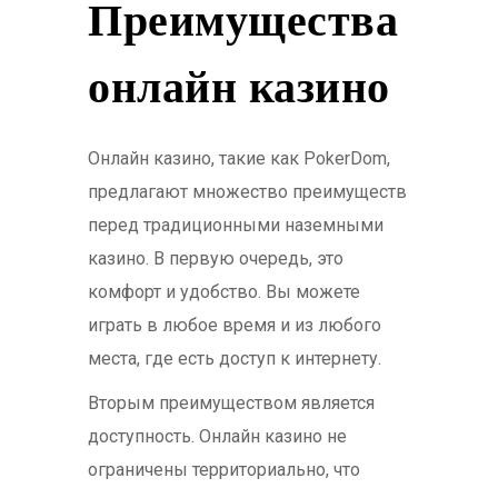
Преимущества
онлайн казино
Онлайн казино, такие как PokerDom,
предлагают множество преимуществ
перед традиционными наземными
казино. В первую очередь, это
комфорт и удобство. Вы можете
играть в любое время и из любого
места, где есть доступ к интернету.
Вторым преимуществом является
доступность. Онлайн казино не
ограничены территориально, что