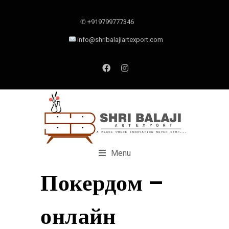
✆ +919799777346
info@shribalajiartexport.com
Menu
Покердом –
онлайн