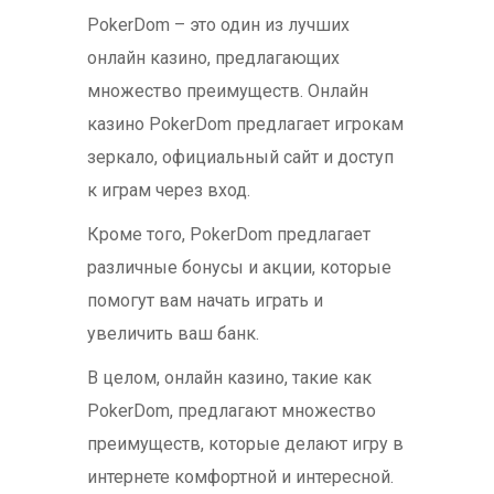
PokerDom – это один из лучших
онлайн казино, предлагающих
множество преимуществ. Онлайн
казино PokerDom предлагает игрокам
зеркало, официальный сайт и доступ
к играм через вход.
Кроме того, PokerDom предлагает
различные бонусы и акции, которые
помогут вам начать играть и
увеличить ваш банк.
В целом, онлайн казино, такие как
PokerDom, предлагают множество
преимуществ, которые делают игру в
интернете комфортной и интересной.