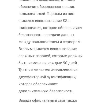
обеспечить безопасность своих
пользователей. Первым из них
является использование SSL-
шифрования, которое обеспечивает
безопасность передачи данных
между пользователем и сервером.
Вторым является использование
сложных паролей, которые должны
быть изменены каждые 90 дней.
Третьим является использование
двухфакторной аутентификации,
которая обеспечивает
дополнительную безопасность.
Вавада официальный сайт также