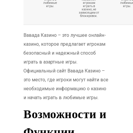
любимые
игрокам
любимы
игры.
играть в
игры.
казино, не
зависящим от
блокировок.
Вавада Казино – это лучшее онлайн-
казино, которое предлагает игрокам
безопасный и надежный способ
играть в азартные игры.
Официальный сайт Вавада Казино –
это место, где игроки могут найти все
необходимые информацию о казино
и начать играть в любимые игры.
Возможности и
Функции