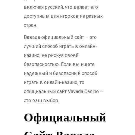
включая русский, что делает его
доступным для игроков из разных
стран.
Вавада официальный сайт – это
лучший способ играть в онлайн-
казино, не рискуя своей
безопасностью. Если вы ищете
надежный и безопасный способ
играть в онлайн-казино, то
официальный сайт Vavada Casino –
это ваш выбор.
Официальный