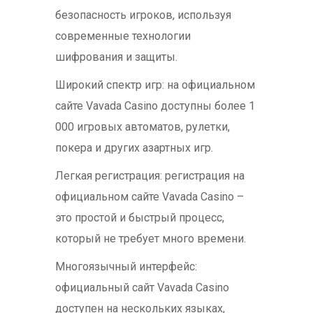
безопасность игроков, используя
современные технологии
шифрования и защиты.
Широкий спектр игр: на официальном
сайте Vavada Casino доступны более 1
000 игровых автоматов, рулетки,
покера и других азартных игр.
Легкая регистрация: регистрация на
официальном сайте Vavada Casino –
это простой и быстрый процесс,
который не требует много времени.
Многоязычный интерфейс:
официальный сайт Vavada Casino
доступен на нескольких языках,