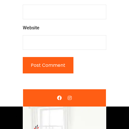
Website