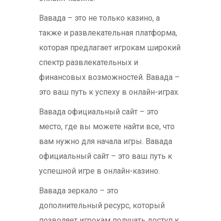
Вавада – это не только казино, а
также и развлекательная платформа,
которая предлагает игрокам широкий
спектр развлекательных и
финансовых возможностей. Вавада –
это ваш путь к успеху в онлайн-играх.
Вавада официальный сайт – это
место, где вы можете найти все, что
вам нужно для начала игры. Вавада
официальный сайт – это ваш путь к
успешной игре в онлайн-казино.
Вавада зеркало – это
дополнительный ресурс, который
позволяет игрокам получать доступ к