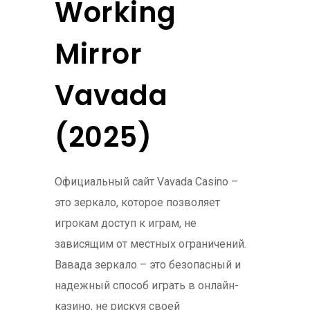
Working
Mirror
Vavada
(2025)
Официальный сайт Vavada Casino –
это зеркало, которое позволяет
игрокам доступ к играм, не
зависящим от местных ограничений.
Вавада зеркало – это безопасный и
надежный способ играть в онлайн-
казино, не рискуя своей