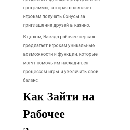
программы, которая позволяет
игрокам получать бонусы за
приглашение друзей в казино.
В целом, Вавада рабочее зеркало
предлагает игрокам уникальные
возможности и функции, которые
могут помочь им насладиться
процессом игры и увеличить свой
баланс.
Как Зайти на
Рабочее