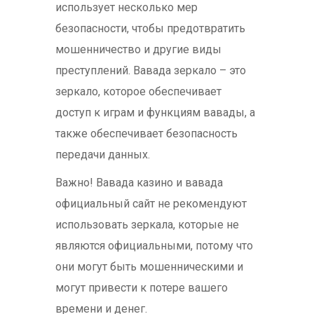
использует несколько мер
безопасности, чтобы предотвратить
мошенничество и другие виды
преступлений. Вавада зеркало – это
зеркало, которое обеспечивает
доступ к играм и функциям вавады, а
также обеспечивает безопасность
передачи данных.
Важно! Вавада казино и вавада
официальный сайт не рекомендуют
использовать зеркала, которые не
являются официальными, потому что
они могут быть мошенническими и
могут привести к потере вашего
времени и денег.