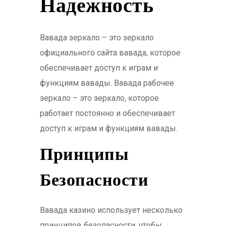
Надежность
Вавада зеркало – это зеркало
официального сайта вавада, которое
обеспечивает доступ к играм и
функциям вавады. Вавада рабочее
зеркало – это зеркало, которое
работает постоянно и обеспечивает
доступ к играм и функциям вавады.
Принципы
Безопасности
Вавада казино использует несколько
принципов безопасности, чтобы