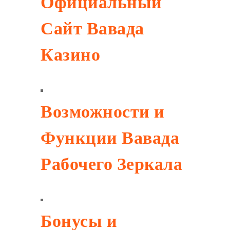
Официальный
Сайт Вавада
Казино
Возможности и
Функции Вавада
Рабочего Зеркала
Бонусы и