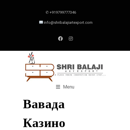
✆ +919799777346
info@shribalajiartexport.com
Menu
Вавада
Казино