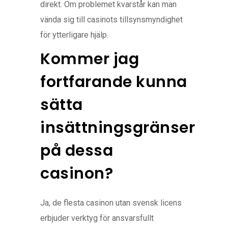
direkt. Om problemet kvarstår kan man
vända sig till casinots tillsynsmyndighet
för ytterligare hjälp.
Kommer jag
fortfarande kunna
sätta
insättningsgränser
på dessa
casinon?
Ja, de flesta casinon utan svensk licens
erbjuder verktyg för ansvarsfullt