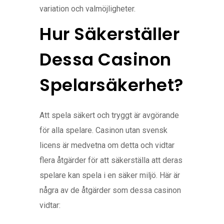
variation och valmöjligheter.
Hur Säkerställer
Dessa Casinon
Spelarsäkerhet?
Att spela säkert och tryggt är avgörande
för alla spelare. Casinon utan svensk
licens är medvetna om detta och vidtar
flera åtgärder för att säkerställa att deras
spelare kan spela i en säker miljö. Här är
några av de åtgärder som dessa casinon
vidtar: