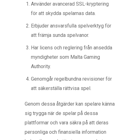
Använder avancerad SSL-kryptering
för att skydda spelarnas data.
Erbjuder ansvarsfulla spelverktyg för
att främja sunda spelvanor.
Har licens och reglering från ansedda
myndigheter som Malta Gaming
Authority.
Genomgår regelbundna revisioner för
att säkerställa rättvisa spel.
Genom dessa åtgärder kan spelare känna
sig trygga när de spelar på dessa
plattformar och vara säkra på att deras
personliga och finansiella information