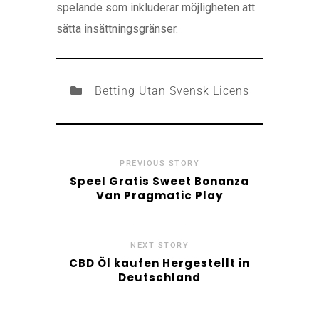
spelande som inkluderar möjligheten att
sätta insättningsgränser.
Betting Utan Svensk Licens
PREVIOUS STORY
Speel Gratis Sweet Bonanza
Van Pragmatic Play
NEXT STORY
CBD Öl kaufen Hergestellt in
Deutschland