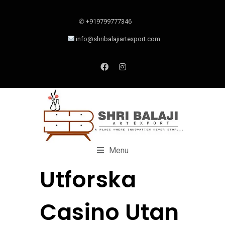
✆ +919799777346
info@shribalajiartexport.com
Menu
Utforska
Casino Utan