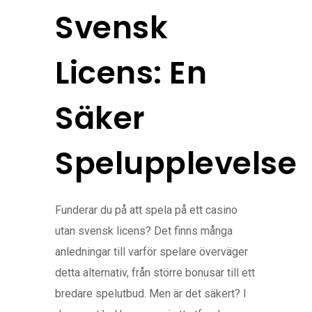
Svensk
Licens: En
Säker
Spelupplevelse
Funderar du på att spela på ett casino
utan svensk licens? Det finns många
anledningar till varför spelare överväger
detta alternativ, från större bonusar till ett
bredare spelutbud. Men är det säkert? I