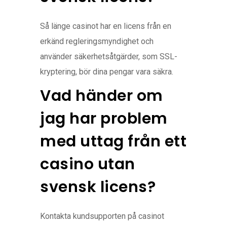
Så länge casinot har en licens från en
erkänd regleringsmyndighet och
använder säkerhetsåtgärder, som SSL-
kryptering, bör dina pengar vara säkra.
Vad händer om
jag har problem
med uttag från ett
casino utan
svensk licens?
Kontakta kundsupporten på casinot