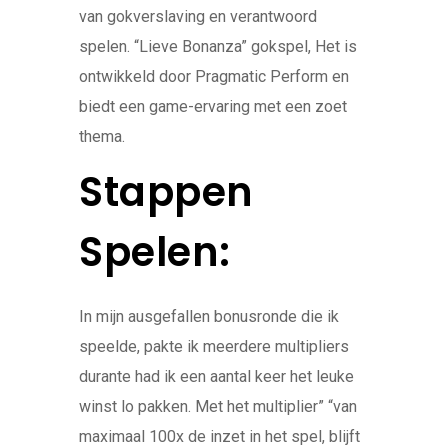
van gokverslaving en verantwoord
spelen. “Lieve Bonanza” gokspel, Het is
ontwikkeld door Pragmatic Perform en
biedt een game-ervaring met een zoet
thema.
Stappen
Spelen:
In mijn ausgefallen bonusronde die ik
speelde, pakte ik meerdere multipliers
durante had ik een aantal keer het leuke
winst lo pakken. Met het multiplier” “van
maximaal 100x de inzet in het spel, blijft