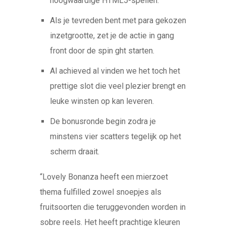
hoogwaardige HTML5-spellen.
Als je tevreden bent met para gekozen
inzetgrootte, zet je de actie in gang
front door de spin ght starten.
Al achieved al vinden we het toch het
prettige slot die veel plezier brengt en
leuke winsten op kan leveren.
De bonusronde begin zodra je
minstens vier scatters tegelijk op het
scherm draait.
“Lovely Bonanza heeft een mierzoet
thema fulfilled zowel snoepjes als
fruitsoorten die teruggevonden worden in
sobre reels. Het heeft prachtige kleuren