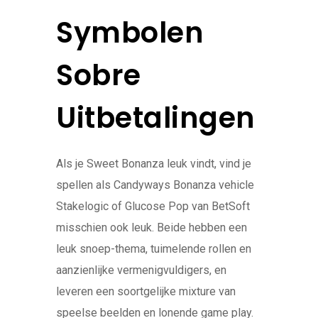
Symbolen
Sobre
Uitbetalingen
Als je Sweet Bonanza leuk vindt, vind je
spellen als Candyways Bonanza vehicle
Stakelogic of Glucose Pop van BetSoft
misschien ook leuk. Beide hebben een
leuk snoep-thema, tuimelende rollen en
aanzienlijke vermenigvuldigers, en
leveren een soortgelijke mixture van
speelse beelden en lonende game play.