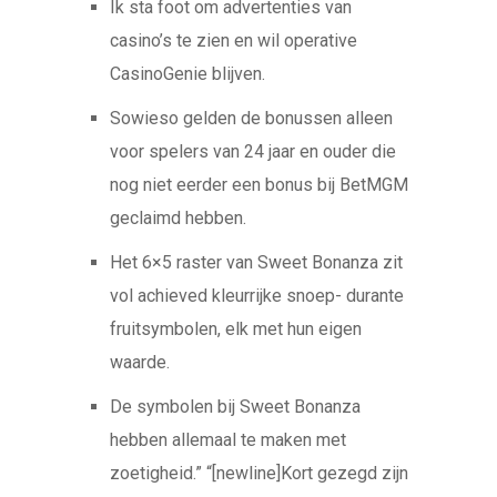
Ik sta foot om advertenties van
casino’s te zien en wil operative
CasinoGenie blijven.
Sowieso gelden de bonussen alleen
voor spelers van 24 jaar en ouder die
nog niet eerder een bonus bij BetMGM
geclaimd hebben.
Het 6×5 raster van Sweet Bonanza zit
vol achieved kleurrijke snoep- durante
fruitsymbolen, elk met hun eigen
waarde.
De symbolen bij Sweet Bonanza
hebben allemaal te maken met
zoetigheid.” “[newline]Kort gezegd zijn