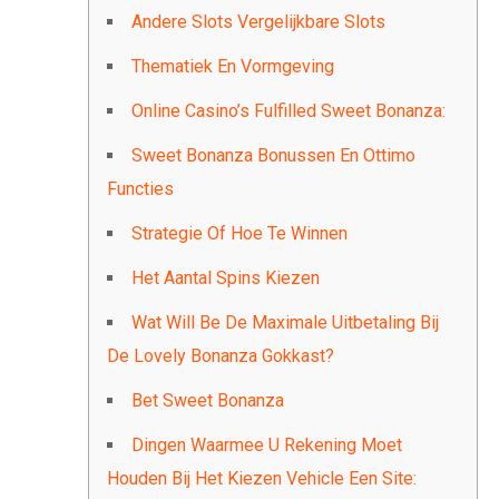
Andere Slots Vergelijkbare Slots
Thematiek En Vormgeving
Online Casino’s Fulfilled Sweet Bonanza:
Sweet Bonanza Bonussen En Ottimo
Functies
Strategie Of Hoe Te Winnen
Het Aantal Spins Kiezen
Wat Will Be De Maximale Uitbetaling Bij
De Lovely Bonanza Gokkast?
Bet Sweet Bonanza
Dingen Waarmee U Rekening Moet
Houden Bij Het Kiezen Vehicle Een Site: