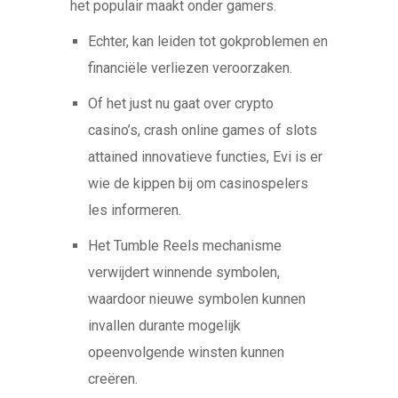
het populair maakt onder gamers.
Echter, kan leiden tot gokproblemen en
financiële verliezen veroorzaken.
Of het just nu gaat over crypto
casino’s, crash online games of slots
attained innovatieve functies, Evi is er
wie de kippen bij om casinospelers
les informeren.
Het Tumble Reels mechanisme
verwijdert winnende symbolen,
waardoor nieuwe symbolen kunnen
invallen durante mogelijk
opeenvolgende winsten kunnen
creëren.