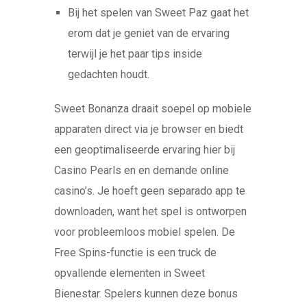
Bij het spelen van Sweet Paz gaat het
erom dat je geniet van de ervaring
terwijl je het paar tips inside
gedachten houdt.
Sweet Bonanza draait soepel op mobiele
apparaten direct via je browser en biedt
een geoptimaliseerde ervaring hier bij
Casino Pearls en en demande online
casino’s. Je hoeft geen separado app te
downloaden, want het spel is ontworpen
voor probleemloos mobiel spelen. De
Free Spins-functie is een truck de
opvallende elementen in Sweet
Bienestar. Spelers kunnen deze bonus