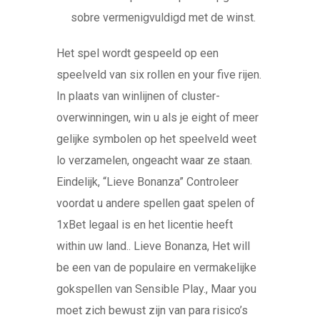
sobre vermenigvuldigd met de winst.
Het spel wordt gespeeld op een
speelveld van six rollen en your five rijen.
In plaats van winlijnen of cluster-
overwinningen, win u als je eight of meer
gelijke symbolen op het speelveld weet
lo verzamelen, ongeacht waar ze staan.
Eindelijk, “Lieve Bonanza” Controleer
voordat u andere spellen gaat spelen of
1xBet legaal is en het licentie heeft
within uw land.. Lieve Bonanza, Het will
be een van de populaire en vermakelijke
gokspellen van Sensible Play., Maar you
moet zich bewust zijn van para risico’s