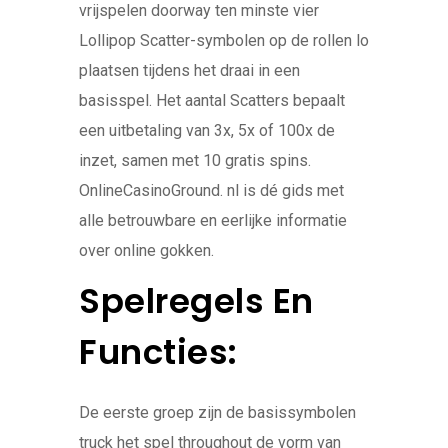
vrijspelen doorway ten minste vier
Lollipop Scatter-symbolen op de rollen lo
plaatsen tijdens het draai in een
basisspel. Het aantal Scatters bepaalt
een uitbetaling van 3x, 5x of 100x de
inzet, samen met 10 gratis spins.
OnlineCasinoGround. nl is dé gids met
alle betrouwbare en eerlijke informatie
over online gokken.
Spelregels En
Functies:
De eerste groep zijn de basissymbolen
truck het spel throughout de vorm van