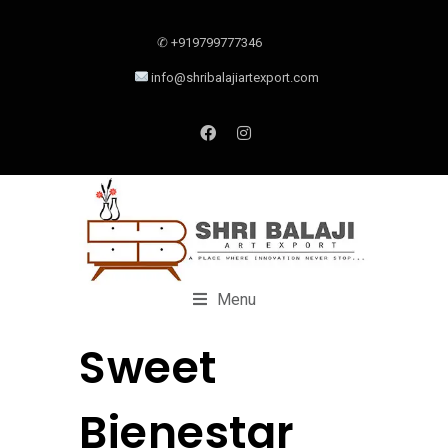
✆ +919799777346
info@shribalajiartexport.com
Menu
Sweet
Bienestar