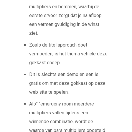
multipliers en bommen, waarbij de
eerste ervoor zorgt dat je na afloop
een vermenigvuldiging in de winst
ziet.
Zoals de titel approach doet
vermoeden, is het thema vehicle deze
gokkast snoep.
Dit is slechts een demo en een is
gratis om met deze gokkast op deze
web site te spelen.
Als” “emergeny room meerdere
multipliers vallen tijdens een
winnende combinatie, wordt de
waarde van para multipliers opgeteld