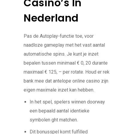
Casino’s In
Nederland
Pas de Autoplay-functie toe, voor
naadloze gameplay met het vast aantal
automatische spins. Je kunt je inzet
bepalen tussen minimaal € 0, 20 durante
maximaal € 125, – per rotate. Houd er rek
bank mee dat antelope online casino zijn
eigen maximale inzet kan hebben.
In het spel, spelers winnen doorway
een bepaald aantal identieke
symbolen ght matchen.
Dit bonusspel komt fulfilled