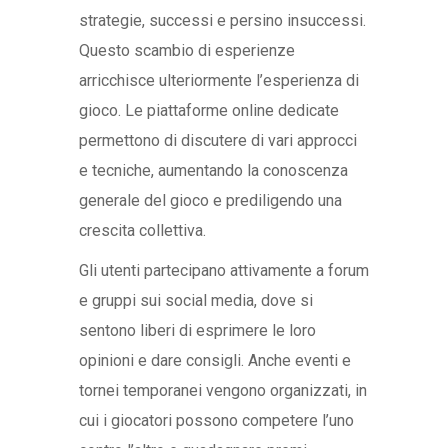
strategie, successi e persino insuccessi.
Questo scambio di esperienze
arricchisce ulteriormente l’esperienza di
gioco. Le piattaforme online dedicate
permettono di discutere di vari approcci
e tecniche, aumentando la conoscenza
generale del gioco e prediligendo una
crescita collettiva.
Gli utenti partecipano attivamente a forum
e gruppi sui social media, dove si
sentono liberi di esprimere le loro
opinioni e dare consigli. Anche eventi e
tornei temporanei vengono organizzati, in
cui i giocatori possono competere l’uno