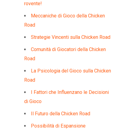
rovente!
Meccaniche di Gioco della Chicken
Road
Strategie Vincenti sulla Chicken Road
Comunità di Giocatori della Chicken
Road
La Psicologia del Gioco sulla Chicken
Road
I Fattori che Influenzano le Decisioni
di Gioco
Il Futuro della Chicken Road
Possibilità di Espansione