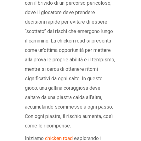
con il brivido di un percorso pericoloso,
dove il giocatore deve prendere
decisioni rapide per evitare di essere
“scottato” dai rischi che emergono lungo
il cammino. La chicken road si presenta
come un’ottima opportunità per mettere
alla prova le proprie abilità e il tempismo,
mentre si cerca di ottenere ritorni
significativi da ogni salto. In questo
gioco, una gallina coraggiosa deve
saltare da una piastra calda all’altra,
accumulando scommesse a ogni passo.
Con ogni piastra, il rischio aumenta, così
come le ricompense.
Iniziamo
chicken road
esplorando i