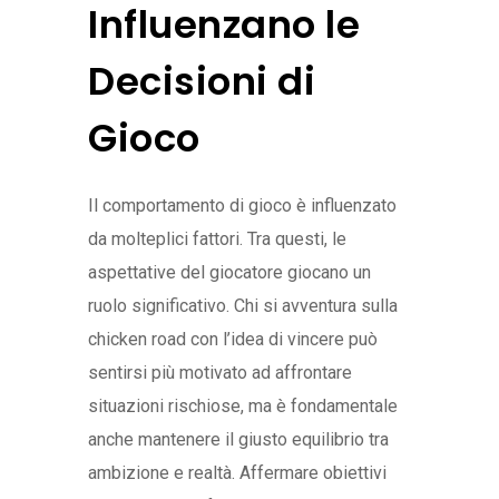
Influenzano le
Decisioni di
Gioco
Il comportamento di gioco è influenzato
da molteplici fattori. Tra questi, le
aspettative del giocatore giocano un
ruolo significativo. Chi si avventura sulla
chicken road con l’idea di vincere può
sentirsi più motivato ad affrontare
situazioni rischiose, ma è fondamentale
anche mantenere il giusto equilibrio tra
ambizione e realtà. Affermare obiettivi