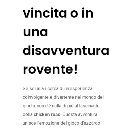
vincita o in
una
disavventura
rovente!
Se sei alla ricerca di un’esperienza
coinvolgente e divertente nel mondo dei
giochi, non c’è nulla di più affascinante
della
chicken road
. Questa avventura
unisce l’emozione del gioco d’azzardo