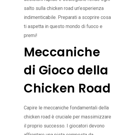
salto sulla chicken road un’esperienza
indimenticabile. Preparati a scoprire cosa
ti aspetta in questo mondo di fuoco e
premi!
Meccaniche
di Gioco della
Chicken Road
Capire le meccaniche fondamentali della
chicken road è cruciale per massimizzare
il proprio successo. I giocatori devono
affrontare una pista composta da