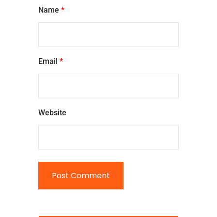
Name
*
Email
*
Website