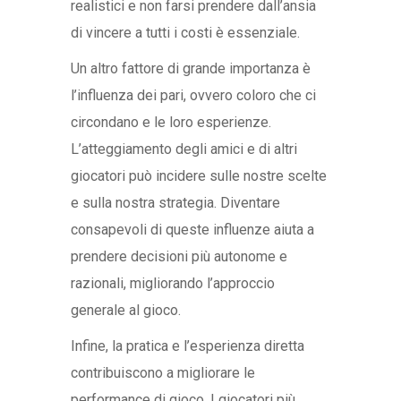
realistici e non farsi prendere dall’ansia
di vincere a tutti i costi è essenziale.
Un altro fattore di grande importanza è
l’influenza dei pari, ovvero coloro che ci
circondano e le loro esperienze.
L’atteggiamento degli amici e di altri
giocatori può incidere sulle nostre scelte
e sulla nostra strategia. Diventare
consapevoli di queste influenze aiuta a
prendere decisioni più autonome e
razionali, migliorando l’approccio
generale al gioco.
Infine, la pratica e l’esperienza diretta
contribuiscono a migliorare le
performance di gioco. I giocatori più