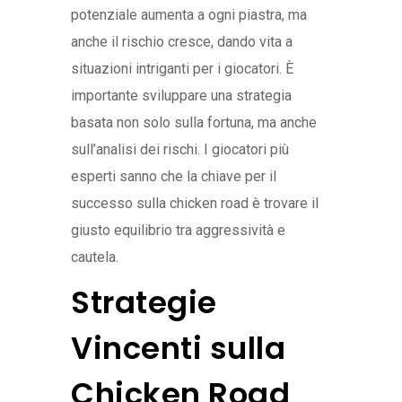
potenziale aumenta a ogni piastra, ma
anche il rischio cresce, dando vita a
situazioni intriganti per i giocatori. È
importante sviluppare una strategia
basata non solo sulla fortuna, ma anche
sull’analisi dei rischi. I giocatori più
esperti sanno che la chiave per il
successo sulla chicken road è trovare il
giusto equilibrio tra aggressività e
cautela.
Strategie
Vincenti sulla
Chicken Road