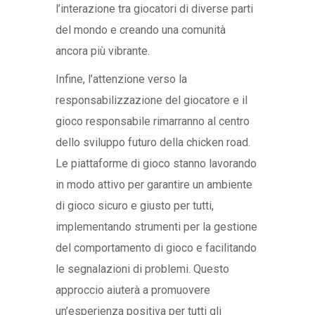
l’interazione tra giocatori di diverse parti
del mondo e creando una comunità
ancora più vibrante.
Infine, l’attenzione verso la
responsabilizzazione del giocatore e il
gioco responsabile rimarranno al centro
dello sviluppo futuro della chicken road.
Le piattaforme di gioco stanno lavorando
in modo attivo per garantire un ambiente
di gioco sicuro e giusto per tutti,
implementando strumenti per la gestione
del comportamento di gioco e facilitando
le segnalazioni di problemi. Questo
approccio aiuterà a promuovere
un’esperienza positiva per tutti gli