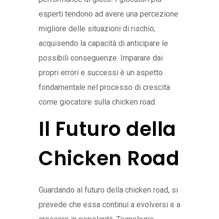
esperti tendono ad avere una percezione
migliore delle situazioni di rischio,
acquisendo la capacità di anticipare le
possibili conseguenze. Imparare dai
propri errori e successi è un aspetto
fondamentale nel processo di crescita
come giocatore sulla chicken road.
Il Futuro della
Chicken Road
Guardando al futuro della chicken road, si
prevede che essa continui a evolversi e a