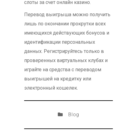
слоты за счет онлайн казино.
Перевод выигрыша можно получить
лишь по окончании прокрутки всех
имеющихся действующих бонусов и
идентификации персональных
данных. Регистрируйтесь только в
проверенных виртуальных клубах и
играйте на средства с переводом
выигрышей на кредитку или
электронный кошелек.
Blog