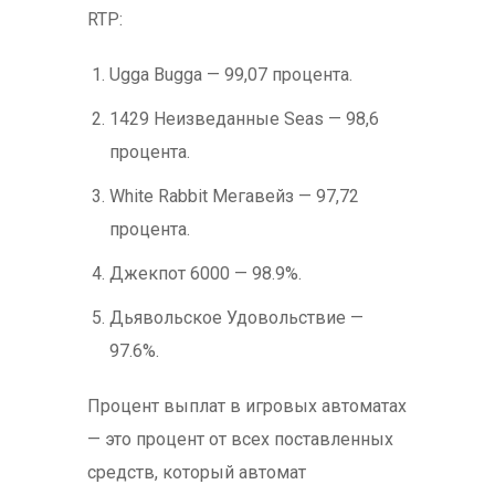
RTP:
Ugga Bugga — 99,07 процента.
1429 Неизведанные Seas — 98,6
процента.
White Rabbit Мегавейз — 97,72
процента.
Джекпот 6000 — 98.9%.
Дьявольское Удовольствие —
97.6%.
Процент выплат в игровых автоматах
— это процент от всех поставленных
средств, который автомат