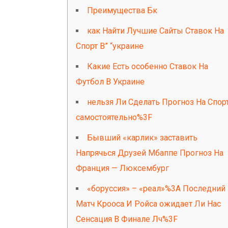
Преимущества Бк
как Найти Лучшие Сайты Ставок На
Спорт В” “украине
Какие Есть особенно Ставок На
Футбол В Украине
нельзя Ли Сделать Прогноз На Спор
самостоятельно%3F
Бывший «карлик» заставить
Напрячься Друзей Мбаппе Прогноз На
Франция — Люксембург
«боруссия» – «реал»%3A Последний
Матч Крооса И Ройса ожидает Ли Нас
Сенсация В Финале Лч%3F