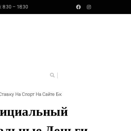
: 8:30 – 18:30
тавку На Спорт На Сайте Бк
фициальный
еальные Деньги