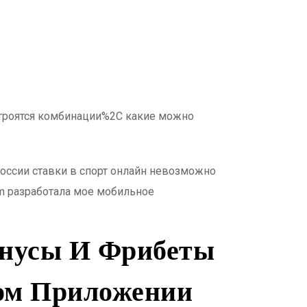
строятся комбинации%2C какие можно
оссии ставки в спорт онлайн невозможно
m разработала мое мобильное
нусы И Фрибеты
ом Приложении