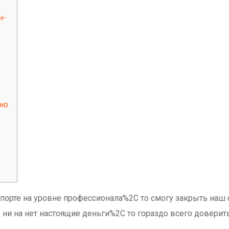
н-
но
порте на уровне профессионала%2C то смогу закрыть наш са
о ни на нет настоящие деньги%2C то гораздо всего доверит