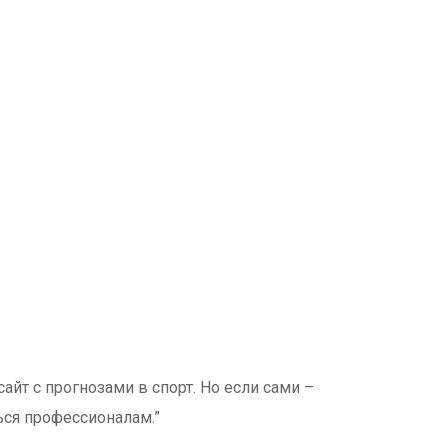
йт с прогнозами в спорт. Но если сами –
ься профессионалам.”