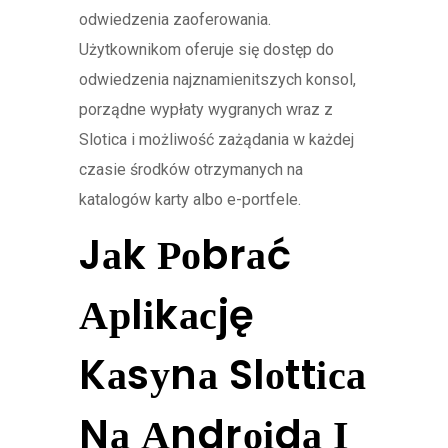
odwiedzenia zaoferowania.
Użytkownikom oferuje się dostęp do
odwiedzenia najznamienitszych konsol,
porządne wypłaty wygranych wraz z
Slotica i możliwość zażądania w każdej
czasie środków otrzymanych na
katalogów karty albo e-portfele.
Jаk Роbrаć
Арlіkасję
Kаsуnа Slоttіса
Nа Аndrоіdа І