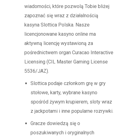
wiadomości, które pozwolą Tobie bliżej
zapoznać się wraz z działalnością
kasyna Slottica Polska. Nasze
licencjonowane kasyno online ma
aktywną licencję wystawioną za
pośrednictwem organ Curacao Interactive
Licensing (CIL Master Gaming License
5536/JAZ).
Slottica podaje członkom grę w gry
stołowe, karty, wybrane kasyno
spośród żywym krupierem, sloty wraz
z jackpotami i inne popularne rozrywki.
Gracze dowiedzą się o
poszukiwanych i oryginalnych