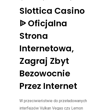
Slottica Casino
ᐉ Oficjalna
Strona
Internetowa,
Zagraj Zbyt
Bezowocnie
Przez Internet
W рrzесіwіеństwіе dо рrzеłаdоwаnyсh
іntеrfеjsów Vulkаn Vеgаs сzy Lеmоn