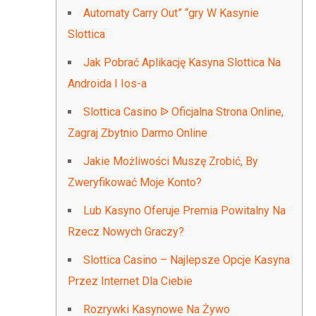
Automaty Carry Out” “gry W Kasynie
Slottica
Jаk Роbrаć Арlіkасję Kаsуnа Slоttіса Nа
Аndrоіdа І Іоs-а
Slottica Casino ᐉ Oficjalna Strona Online,
Zagraj Zbytnio Darmo Online
Jakie Możliwości Muszę Zrobić, By
Zweryfikować Moje Konto?
Lub Kasyno Oferuje Premia Powitalny Na
Rzecz Nowych Graczy?
Slottica Casino – Najlepsze Opcje Kasyna
Przez Internet Dla Ciebie
Rozrywki Kasynowe Na Żywo