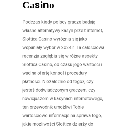
Саsіnо
Podczas kiedy polscy gracze badają
własne alternatywy kasyn przez internet,
Slottica Casino wyróżnia się jako
wspaniały wybór w 2024 r.. Ta całościowa
recenzja zagłębia się w różne aspekty
Slottica Casino, od czasu jego wartości i
wad na ofertę konsol i procedury
płatności. Niezależnie od tegoż, czy
jesteś doświadczonym graczem, czy
nowicjuszem w kasynach internetowego,
ten przewodnik umożliwi Tobie
wartościowe informacje na sprawa tego,
jakie możliwości Slottica dzierży do