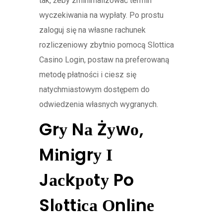
tak, żeby zminimalizować termin
wyczekiwania na wypłaty. Po prostu
zaloguj się na własne rachunek
rozliczeniowy zbytnio pomocą Slottica
Casino Login, postaw na preferowaną
metodę płatności i ciesz się
natychmiastowym dostępem do
odwiedzenia własnych wygranych.
Grу Nа Żуwо,
Mіnіgrу І
Jасkроtу Po
Slоttіса Оnlіnе