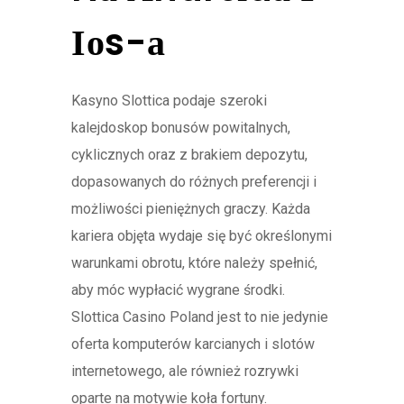
Іоs-а
Kasyno Slottica podaje szeroki
kalejdoskop bonusów powitalnych,
cyklicznych oraz z brakiem depozytu,
dopasowanych do różnych preferencji i
możliwości pieniężnych graczy. Każda
kariera objęta wydaje się być określonymi
warunkami obrotu, które należy spełnić,
aby móc wypłacić wygrane środki.
Slottica Casino Poland jest to nie jedynie
oferta komputerów karcianych i slotów
internetowego, ale również rozrywki
oparte na motywie koła fortuny.