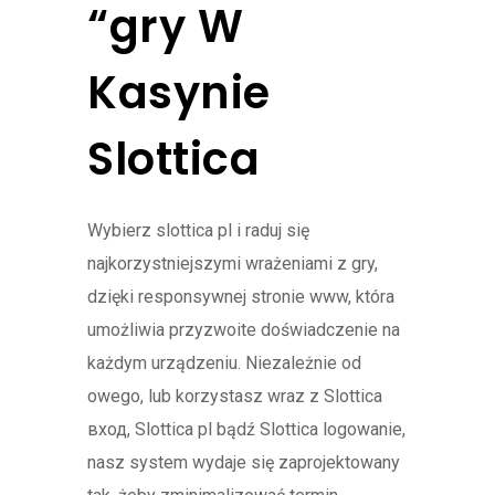
“gry W
Kasynie
Slottica
Wybierz slottica pl i raduj się
najkorzystniejszymi wrażeniami z gry,
dzięki responsywnej stronie www, która
umożliwia przyzwoite doświadczenie na
każdym urządzeniu. Niezależnie od
owego, lub korzystasz wraz z Slottica
вход, Slottica pl bądź Slottica logowanie,
nasz system wydaje się zaprojektowany