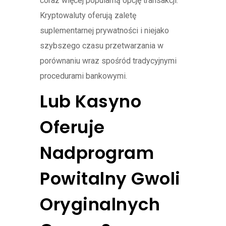
coraz więcej popularną opcję transakcji.
Kryptowaluty oferują zaletę
suplementarnej prywatności i niejako
szybszego czasu przetwarzania w
porównaniu wraz spośród tradycyjnymi
procedurami bankowymi.
Lub Kasyno
Oferuje
Nadprogram
Powitalny Gwoli
Oryginalnych