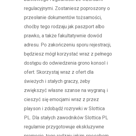
regulacyjnymi. Zostaniesz poproszony o
przesłanie dokumentów tożsamości,
choćby tego rodzaju jak paszport albo
prawko, a także fakultatywnie dowód
adresu. Po zakończeniu sporu rejestracji,
będziesz mógł korzystać wraz z pełnego
dostępu do odwiedzenia grono konsol i
ofert. Skorzystaj wraz z ofert dla
świeżych i stałych graczy, żeby
zwiększyć własne szanse na wygraną i
cieszyć się emocjami wraz z przez
playson i zdobądź rozrywki w Slottica
PL. Dla stałych zawodników Slottica PL
regularnie przygotowuje ekskluzywne
promocje, tego rodzaju jakim sposobem