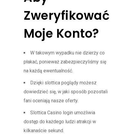
Zweryfikować
Moje Konto?
W takowym wypadku nie dzierży co
płakać, ponieważ zabezpieczyliśmy się
na każdą ewentualność.
Dzięki slottica poglądy możesz
dowiedzieć się, w jaki sposób pozostali
fani oceniają nasze oferty.
Slottica Casino login umożliwia
dostęp do każdego ludzi atrakcji w
kilkanaście sekund.