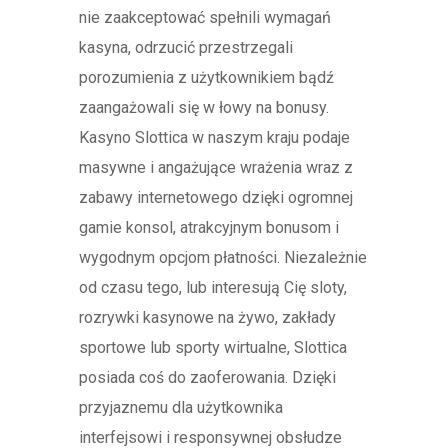
nie zaakceptować spełnili wymagań
kasyna, odrzucić przestrzegali
porozumienia z użytkownikiem bądź
zaangażowali się w łowy na bonusy.
Kasyno Slottica w naszym kraju podaje
masywne i angażujące wrażenia wraz z
zabawy internetowego dzięki ogromnej
gamie konsol, atrakcyjnym bonusom i
wygodnym opcjom płatności. Niezależnie
od czasu tego, lub interesują Cię sloty,
rozrywki kasynowe na żywo, zakłady
sportowe lub sporty wirtualne, Slottica
posiada coś do zaoferowania. Dzięki
przyjaznemu dla użytkownika
interfejsowi i responsywnej obsłudze