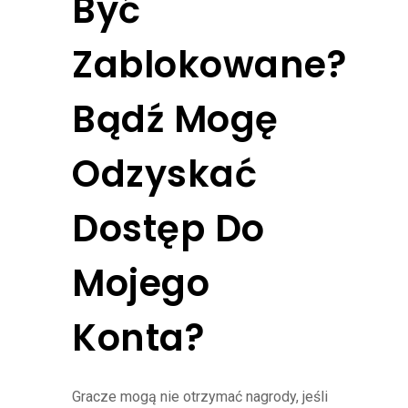
Być
Zablokowane?
Bądź Mogę
Odzyskać
Dostęp Do
Mojego
Konta?
Gracze mogą nie otrzymać nagrody, jeśli