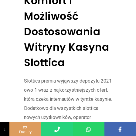
Komfort I
Możliwość
Dostosowania
Witryny Kasyna
Slottica
Slottica premia wyjąwszy depozytu 2021
owo 1 wraz z najkorzystniejszych ofert,
która czeka internautów w tymże kasynie.
Dodatkowo dla wszystkich slottica
nowych użytkowników, operator
przygotował pociągający premia
↓
Enquiry
powitalny składający się wraz z trzech