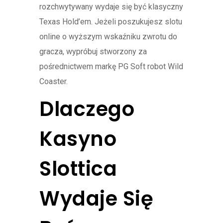
rozchwytywany wydaje się być klasyczny
Texas Hold’em. Jeżeli poszukujesz slotu
online o wyższym wskaźniku zwrotu do
gracza, wypróbuj stworzony za
pośrednictwem markę PG Soft robot Wild
Coaster.
Dlaczego
Kasyno
Slottica
Wydaje Się