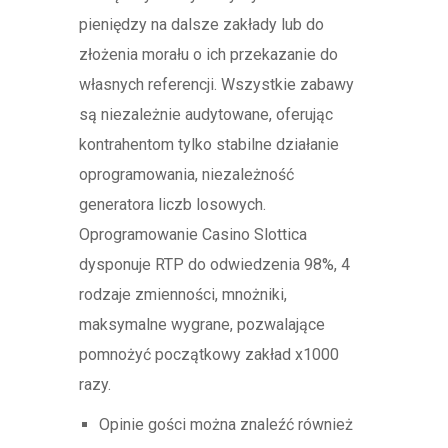
pieniędzy na dalsze zakłady lub do
złożenia morału o ich przekazanie do
własnych referencji. Wszystkie zabawy
są niezależnie audytowane, oferując
kontrahentom tylko stabilne działanie
oprogramowania, niezależność
generatora liczb losowych.
Oprogramowanie Casino Slottica
dysponuje RTP do odwiedzenia 98%, 4
rodzaje zmienności, mnożniki,
maksymalne wygrane, pozwalające
pomnożyć początkowy zakład x1000
razy.
Opinie gości można znaleźć również