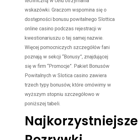
techniczną w celu otrzymania
wskazówki. Graczom wspomina się o
dostępności bonusu powitalnego Slottica
online casino podczas rejestracji w
kwestionariuszu o tej samej nazwie.
Więcej pomocniczych szczegółów fani
poznają w sekcji “Bonusy”, znajdującej
się w firm “Promocje”. Pakiet Bonusów
Powitalnych w Slotica casino zawiera
trzech typy bonusów, które omówimy w
wyższym stopniu szczegółowo w
poniższej tabeli.
Najkorzystniejsze
Rozrywki