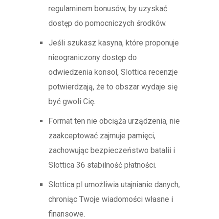
regulaminem bonusów, by uzyskać
dostęp do pomocniczych środków.
Jeśli szukasz kasyna, które proponuje
nieograniczony dostęp do
odwiedzenia konsol, Slottica recenzje
potwierdzają, że to obszar wydaje się
być gwoli Cię.
Format ten nie obciąża urządzenia, nie
zaakceptować zajmuje pamięci,
zachowując bezpieczeństwo batalii i
Slottica 36 stabilność płatności.
Slottica pl umożliwia utajnianie danych,
chroniąc Twoje wiadomości własne i
finansowe.