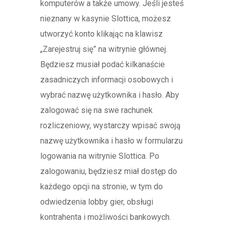
komputerów a także umowy. Jeśli jesteś
nieznany w kasynie Slottica, możesz
utworzyć konto klikając na klawisz
„Zarejestruj się” na witrynie głównej.
Będziesz musiał podać kilkanaście
zasadniczych informacji osobowych i
wybrać nazwę użytkownika i hasło. Aby
zalogować się na swe rachunek
rozliczeniowy, wystarczy wpisać swoją
nazwę użytkownika i hasło w formularzu
logowania na witrynie Slottica. Po
zalogowaniu, będziesz miał dostęp do
każdego opcji na stronie, w tym do
odwiedzenia lobby gier, obsługi
kontrahenta i możliwości bankowych.