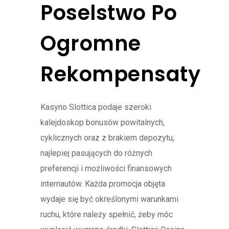
Poselstwo Po
Ogromne
Rekompensaty
Kasyno Slottica podaje szeroki
kalejdoskop bonusów powitalnych,
cyklicznych oraz z brakiem depozytu,
najlepiej pasujących do różnych
preferencji i możliwości finansowych
internautów. Każda promocja objęta
wydaje się być określonymi warunkami
ruchu, które należy spełnić, żeby móc