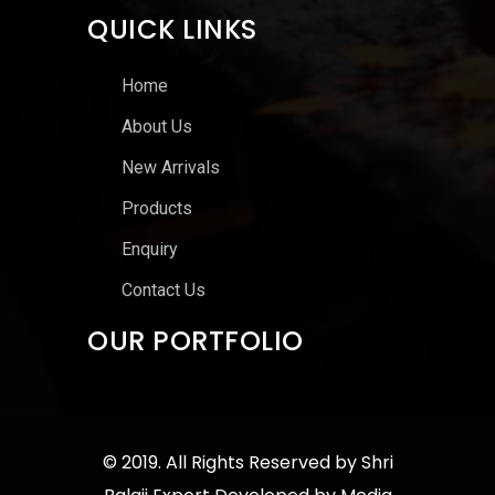
QUICK LINKS
Home
About Us
New Arrivals
Products
Enquiry
Contact Us
OUR PORTFOLIO
© 2019. All Rights Reserved by
Shri