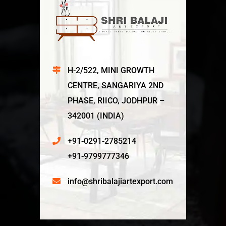
H-2/522, MINI GROWTH
CENTRE, SANGARIYA 2ND
PHASE, RIICO, JODHPUR –
342001 (INDIA)
+91-0291-2785214
+91-9799777346
info@shribalajiartexport.com