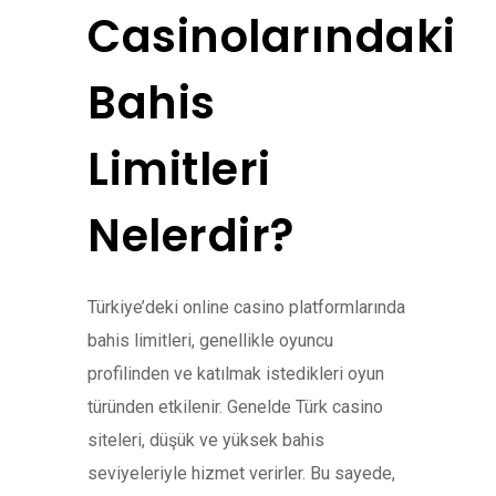
Casinolarındaki
Bahis
Limitleri
Nelerdir?
Türkiye’deki online casino platformlarında
bahis limitleri, genellikle oyuncu
profilinden ve katılmak istedikleri oyun
türünden etkilenir. Genelde Türk casino
siteleri, düşük ve yüksek bahis
seviyeleriyle hizmet verirler. Bu sayede,