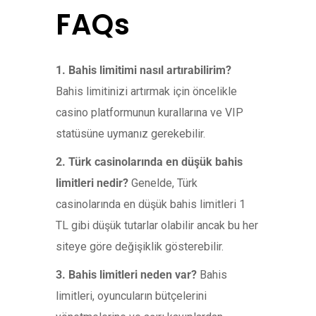
FAQs
1. Bahis limitimi nasıl artırabilirim?
Bahis limitinizi artırmak için öncelikle
casino platformunun kurallarına ve VIP
statüsüne uymanız gerekebilir.
2. Türk casinolarında en düşük bahis
limitleri nedir?
Genelde, Türk
casinolarında en düşük bahis limitleri 1
TL gibi düşük tutarlar olabilir ancak bu her
siteye göre değişiklik gösterebilir.
3. Bahis limitleri neden var?
Bahis
limitleri, oyuncuların bütçelerini