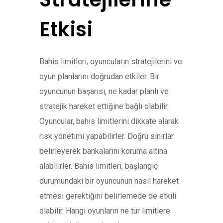
Etkisi
Bahis limitleri, oyuncuların stratejilerini ve
oyun planlarını doğrudan etkiler. Bir
oyuncunun başarısı, ne kadar planlı ve
stratejik hareket ettiğine bağlı olabilir.
Oyuncular, bahis limitlerini dikkate alarak
risk yönetimi yapabilirler. Doğru sınırlar
belirleyerek bankalarını koruma altına
alabilirler. Bahis limitleri, başlangıç
durumundaki bir oyuncunun nasıl hareket
etmesi gerektiğini belirlemede de etkili
olabilir. Hangi oyunların ne tür limitlere