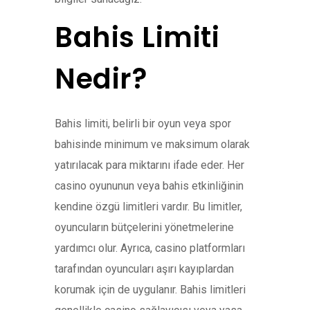
Bahis Limiti
Nedir?
Bahis limiti, belirli bir oyun veya spor
bahisinde minimum ve maksimum olarak
yatırılacak para miktarını ifade eder. Her
casino oyununun veya bahis etkinliğinin
kendine özgü limitleri vardır. Bu limitler,
oyuncuların bütçelerini yönetmelerine
yardımcı olur. Ayrıca, casino platformları
tarafından oyuncuları aşırı kayıplardan
korumak için de uygulanır. Bahis limitleri