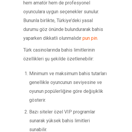
hem amatör hem de profesyonel
oyunculara uygun seçenekler sunulur.
Bununla birlikte, Türkiye’deki yasal
durumu göz önünde bulundurarak bahis
yaparken dikkatli olunmalıdır
pun pin
.
Türk casinolarında bahis limitlerinin
özellikleri şu şekilde özetlenebilir:
Minimum ve maksimum bahis tutarları
genellikle oyuncunun seviyesine ve
oyunun popülerliğine göre değişiklik
gösterir.
Bazı siteler özel VIP programlar
sunarak yüksek bahis limitleri
sunabilir.