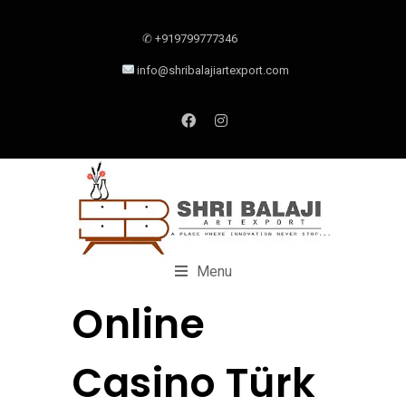
✆ +919799777346
info@shribalajiartexport.com
Menu
Online
Casino Türk