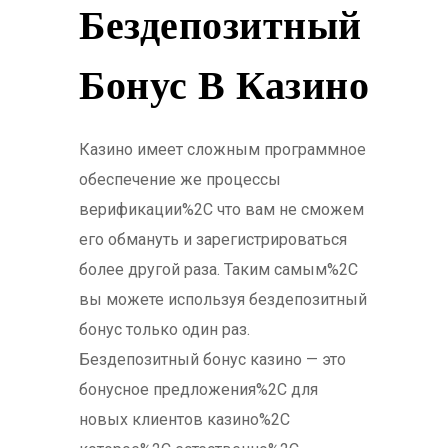
Бездепозитный
Бонус В Казино
Казино имеет сложным программное
обеспечение же процессы
верификации%2C что вам не сможем
его обмануть и зарегистрироваться
более другой раза. Таким самым%2C
вы можете используя бездепозитный
бонус только один раз.
Бездепозитный бонус казино — это
бонусное предложения%2C для
новых клиентов казино%2C