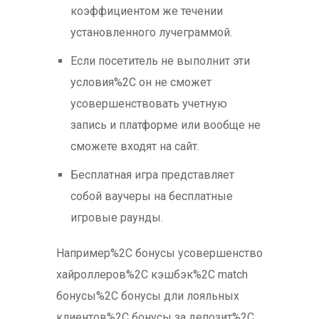
коэффициентом же течении
установленного лучеграммой.
Если посетитель не выполнит эти
условия%2C он не сможет
усовершенствовать учетную
запись и платформе или вообще не
сможете входят на сайт.
Бесплатная игра представляет
собой ваучеры на бесплатные
игровые раунды.
Например%2C бонусы усовершенство
хайроллеров%2C кэшбэк%2C match
бонусы%2C бонусы дли лояльных
клиентов%2C бонусы за депозит%2C