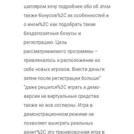
шатляром хочу подробнее обо об этом
также бонусов%2C их особенностей и
о ином%2C как подобрать такие
бездепозитные бонусы и
регистрацию. Цель
рассматриваемого программы –
привлекалось и расположение ко
себе новых игроков. Внести деньги
затем после регистрации больше”
“даже решится%2C играть а демо-
версии на виртуальные средства
также но все согласны. Игра в
демонстрационном режиме не
позволяет выиграть реальных
денег%2C это тренировочная игра в