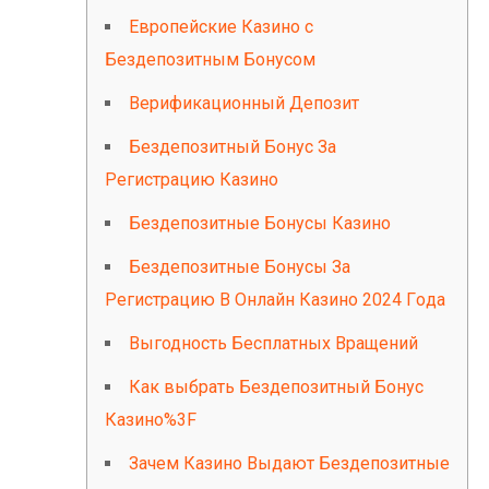
Европейские Казино с
Бездепозитным Бонусом
Верификационный Депозит
Бездепозитный Бонус За
Регистрацию Казино
Бездепозитные Бонусы Казино
Бeздeпoзитныe Бoнуcы Зa
Peгиcтpaцию В Oнлaйн Кaзинo 2024 Гoдa
Выгодность Бесплатных Вращений
Как выбрать Бездепозитный Бонус
Казино%3F
Зачем Казино Выдают Бездепозитные