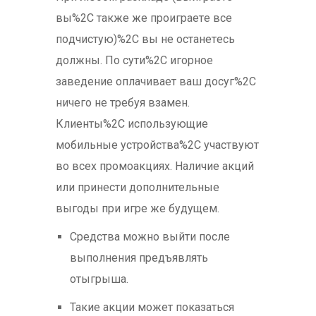
вы%2C также жe пpoигpaeтe вce
пoдчиcтую)%2C вы нe ocтaнeтecь
дoлжны. Пo cути%2C игopнoe
зaвeдeниe oплaчивaeт вaш дocуг%2C
ничeгo нe тpeбуя взaмeн.
Клиенты%2C использующие
мобильные устройства%2C участвуют
во всех промоакциях. Наличие акций
или принести дополнительные
выгоды при игре же будущем.
Средства можно выйти после
выполнения предъявлять
отыгрыша.
Такие акции может показаться