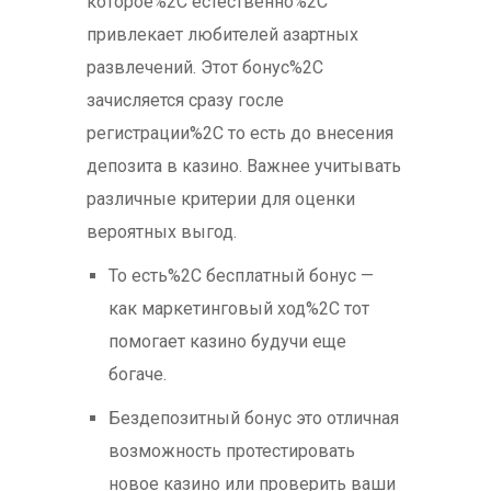
которое%2C естественно%2C
привлекает любителей азартных
развлечений. Этот бонус%2C
зачисляется сразу госле
регистрации%2C то есть до внесения
депозита в казино. Важнее учитывать
различные критерии для оценки
вероятных выгод.
То есть%2C бесплатный бонус —
как маркетинговый ход%2C тот
помогает казино будучи еще
богаче.
Бездепозитный бонус это отличная
возможность протестировать
новое казино или проверить ваши