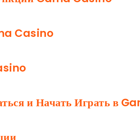
ma Casino
sino
аться и Начать Играть в G
ции