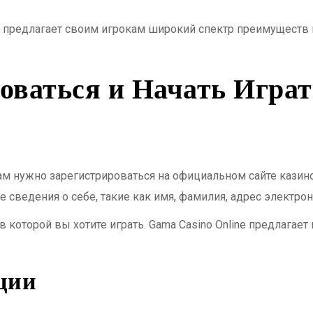
ое предлагает своим игрокам широкий спектр преимуществ
роваться и Начать Игр
 вам нужно зарегистрироваться на официальном сайте казино
 сведения о себе, такие как имя, фамилия, адрес электрон
 которой вы хотите играть. Gama Casino Online предлагает
ции