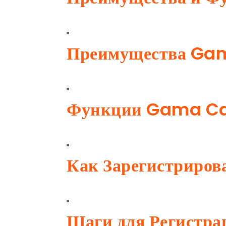
Преимущества Ga
Функции Gama Ca
Как Зарегистриров
Шаги для Регистра