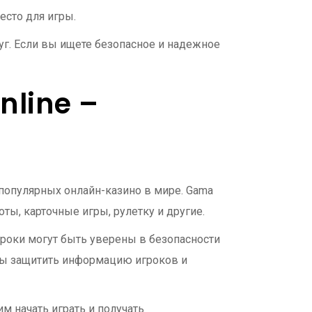
есто для игры.
уг. Если вы ищете безопасное и надежное
nline –
 популярных онлайн-казино в мире. Gama
ты, карточные игры, рулетку и другие.
игроки могут быть уверены в безопасности
обы защитить информацию игроков и
им начать играть и получать