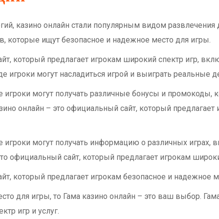
гий, казино онлайн стали популярным видом развлечения 
ов, которые ищут безопасное и надежное место для игры.
йт, который предлагает игрокам широкий спектр игр, вклю
 где игроки могут насладиться игрой и выиграть реальные д
де игроки могут получать различные бонусы и промокоды, к
ино онлайн – это официальный сайт, который предлагает 
де игроки могут получать информацию о различных играх, в
это официальный сайт, который предлагает игрокам широки
айт, который предлагает игрокам безопасное и надежное м
то для игры, то Гама казино онлайн – это ваш выбор. Гам
тр игр и услуг.