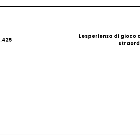
Lesperienza di gioco 
a.425
straord