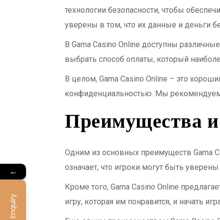
технологии безопасности, чтобы обеспечи
уверены в том, что их данные и деньги б
В Gama Casino Online доступны различные с
выбрать способ оплаты, который наиболе
В целом, Gama Casino Online – это хорош
конфиденциальностью. Мы рекомендуем в
Преимущества 
Одним из основных преимуществ Gama Cas
означает, что игроки могут быть уверены 
←
Кроме того, Gama Casino Online предлага
Enquiry
игру, которая им понравится, и начать иг