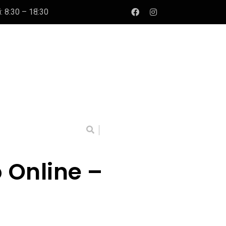
: 8:30 – 18:30
 Online –