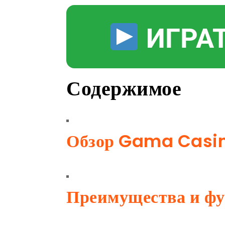
ИГРА
Содержимое
Обзор Gama Casin
Преимущества и ф