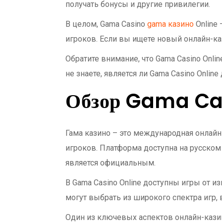
получать бонусы и другие привилегии.
В целом, Gama Casino
gama казино
Online 
игроков. Если вы ищете новый онлайн-каз
Обратите внимание, что Gama Casino Onli
не знаете, является ли Gama Casino Onli
Обзор Gama Ca
Гама казино – это международная онлайн
игроков. Платформа доступна на русском 
является официальным.
В Gama Casino Online доступны игры от изв
могут выбрать из широкого спектра игр, 
Один из ключевых аспектов онлайн-казин