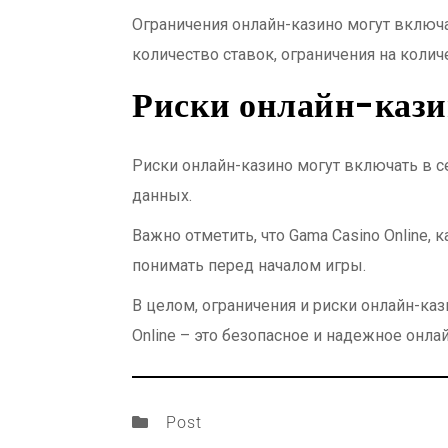
Ограничения онлайн-казино могут включа
количество ставок, ограничения на коли
Риски онлайн-кази
Риски онлайн-казино могут включать в с
данных.
Важно отметить, что Gama Casino Online,
понимать перед началом игры.
В целом, ограничения и риски онлайн-ка
Online – это безопасное и надежное онлай
Post