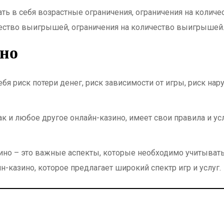
ть в себя возрастные ограничения, ограничения на колич
чество выигрышей, ограничения на количество выигрышей
но
ебя риск потери денег, риск зависимости от игры, риск н
 как и любое другое онлайн-казино, имеет свои правила и у
зино – это важные аспекты, которые необходимо учитывать
н-казино, которое предлагает широкий спектр игр и услуг.