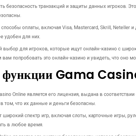
ть безопасность транзакций и защиты данных игроков. Это 
езопасны.
пособы оплаты, включая Visa, Mastercard, Skrill, Neteller и 
е удобен для них.
ий выбор для игроков, которые ищут онлайн-казино с широ
ам попробовать это онлайн-казино и увидеть, что оно м
и функции Gama Casin
ino Online является его лицензия, выдана в соответстви
в том, что их данные и деньги безопасны.
ет широкий спектр игр, включая слоты, карточные игры, рул
рать в любое время.