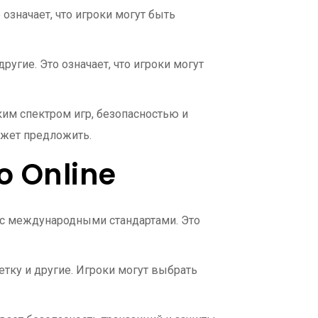
означает, что игроки могут быть
другие. Это означает, что игроки могут
ким спектром игр, безопасностью и
ожет предложить.
o Online
и с международными стандартами. Это
етку и другие. Игроки могут выбрать