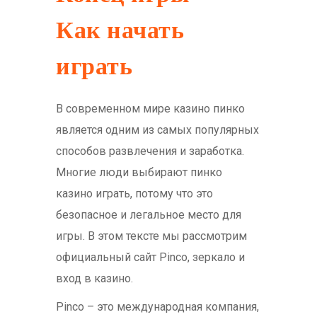
Как начать
играть
В современном мире казино пинко
является одним из самых популярных
способов развлечения и заработка.
Многие люди выбирают пинко
казино играть, потому что это
безопасное и легальное место для
игры. В этом тексте мы рассмотрим
официальный сайт Pinco, зеркало и
вход в казино.
Pinco – это международная компания,