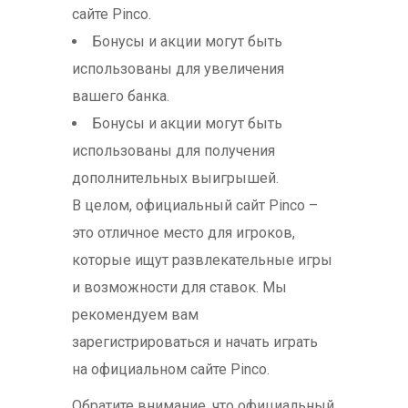
сайте Pinco.
Бонусы и акции могут быть
использованы для увеличения
вашего банка.
Бонусы и акции могут быть
использованы для получения
дополнительных выигрышей.
В целом, официальный сайт Pinco –
это отличное место для игроков,
которые ищут развлекательные игры
и возможности для ставок. Мы
рекомендуем вам
зарегистрироваться и начать играть
на официальном сайте Pinco.
Обратите внимание, что официальный