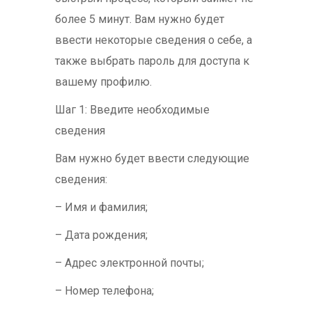
более 5 минут. Вам нужно будет
ввести некоторые сведения о себе, а
также выбрать пароль для доступа к
вашему профилю.
Шаг 1: Введите необходимые
сведения
Вам нужно будет ввести следующие
сведения:
– Имя и фамилия;
– Дата рождения;
– Адрес электронной почты;
– Номер телефона;