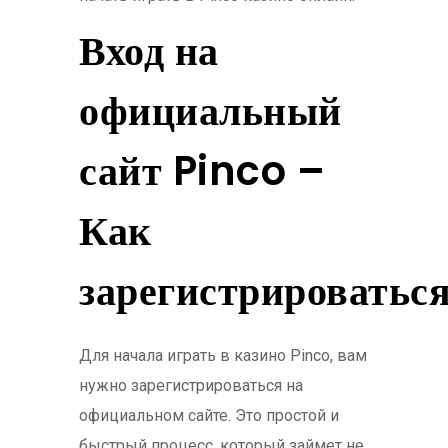
Вход на
официальный
сайт Pinco –
Как
зарегистрироватьс
Для начала играть в казино Pinco, вам
нужно зарегистрироваться на
официальном сайте. Это простой и
быстрый процесс, который займет не