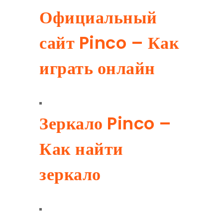
Официальный
сайт Pinco – Как
играть онлайн
Зеркало Pinco –
Как найти
зеркало