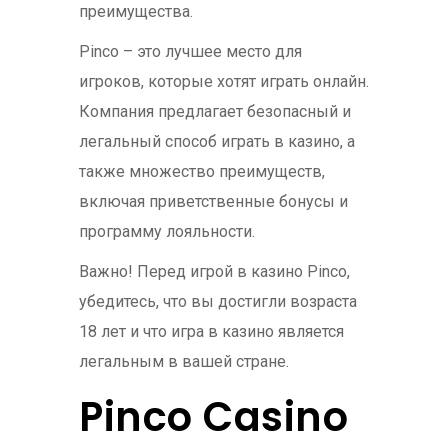
преимущества.
Pinco – это лучшее место для
игроков, которые хотят играть онлайн.
Компания предлагает безопасный и
легальный способ играть в казино, а
также множество преимуществ,
включая приветственные бонусы и
программу лояльности.
Важно! Перед игрой в казино Pinco,
убедитесь, что вы достигли возраста
18 лет и что игра в казино является
легальным в вашей стране.
Pinco Casino