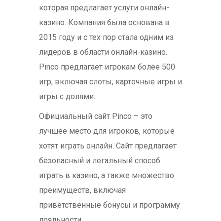
которая предлагает услуги онлайн-
казино. Компания была основана в
2015 году и с тех пор стала одним из
лидеров в области онлайн-казино.
Pinco предлагает игрокам более 500
игр, включая слоты, карточные игры и
игры с долями.
Официальный сайт Pinco – это
лучшее место для игроков, которые
хотят играть онлайн. Сайт предлагает
безопасный и легальный способ
играть в казино, а также множество
преимуществ, включая
приветственные бонусы и программу
лояльности.