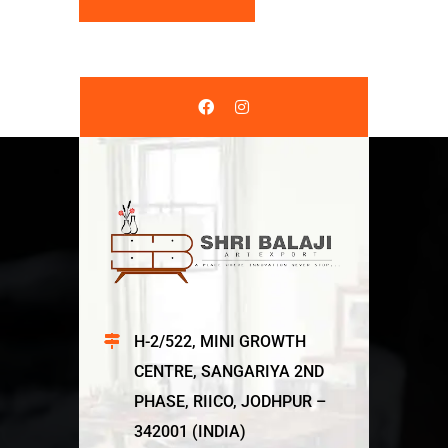
H-2/522, MINI GROWTH
CENTRE, SANGARIYA 2ND
PHASE, RIICO, JODHPUR –
342001 (INDIA)