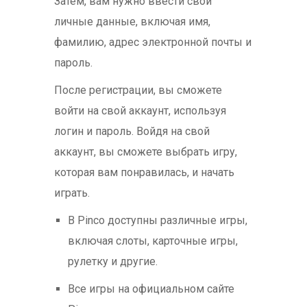
Затем, вам нужно ввести свои
личные данные, включая имя,
фамилию, адрес электронной почты и
пароль.
После регистрации, вы сможете
войти на свой аккаунт, используя
логин и пароль. Войдя на свой
аккаунт, вы сможете выбрать игру,
которая вам понравилась, и начать
играть.
В Pinco доступны различные игры,
включая слоты, карточные игры,
рулетку и другие.
Все игры на официальном сайте