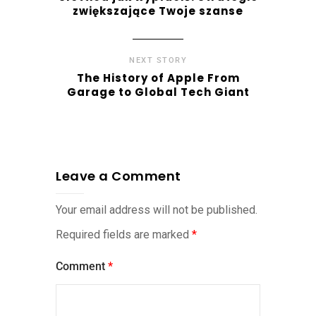
zwiększające Twoje szanse
NEXT STORY
The History of Apple From
Garage to Global Tech Giant
Leave a Comment
Your email address will not be published.
Required fields are marked
*
Comment
*