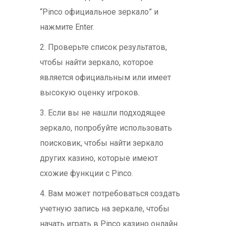
“Pinco официальное зеркало” и
нажмите Enter.
2. Проверьте список результатов,
чтобы найти зеркало, которое
является официальным или имеет
высокую оценку игроков.
3. Если вы не нашли подходящее
зеркало, попробуйте использовать
поисковик, чтобы найти зеркало
других казино, которые имеют
схожие функции с Pinco.
4. Вам может потребоваться создать
учетную запись на зеркале, чтобы
начать играть в Pinco казино онлайн.