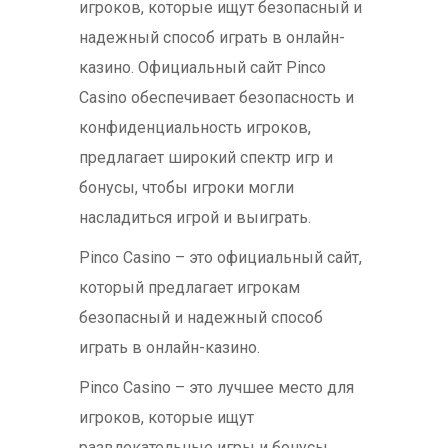
игроков, которые ищут безопасный и
надежный способ играть в онлайн-
казино. Официальный сайт Pinco
Casino обеспечивает безопасность и
конфиденциальность игроков,
предлагает широкий спектр игр и
бонусы, чтобы игроки могли
насладиться игрой и выиграть.
Pinco Casino – это официальный сайт,
который предлагает игрокам
безопасный и надежный способ
играть в онлайн-казино.
Pinco Casino – это лучшее место для
игроков, которые ищут
развлекательные игры и бонусы.