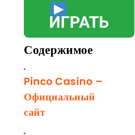
ИГРАТЬ
Содержимое
Pinco Casino –
Официальный
сайт