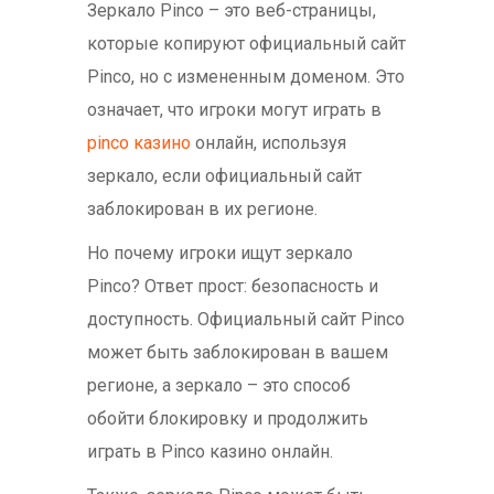
Зеркало Pinco – это веб-страницы,
которые копируют официальный сайт
Pinco, но с измененным доменом. Это
означает, что игроки могут играть в
pinco казино
онлайн, используя
зеркало, если официальный сайт
заблокирован в их регионе.
Но почему игроки ищут зеркало
Pinco? Ответ прост: безопасность и
доступность. Официальный сайт Pinco
может быть заблокирован в вашем
регионе, а зеркало – это способ
обойти блокировку и продолжить
играть в Pinco казино онлайн.