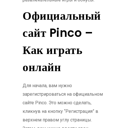
Официальный
сайт Pinco –
Как играть
онлайн
Для начала, вам нужно
зарегистрироваться на официальном
сайте Pinco. Это можно сделать,
кликнув на кнопку “Регистрация” в
верхнем правом углу страницы.