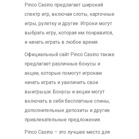
Pinco Casino предлагает широкий
спектр игр, включая слоты, карточные
игры, рулетку и другие. Игроки могут
выбрать игру, которая им понравится,
и начать играть в любое время.
Официальный сайт Pinco Casino также
предлагает различные бонусы и
акции, которые помогут игрокам
начать играть и увеличить свои
выигрыши. Бонусы и акции могут
включать в себя бесплатные спины,
дополнительные депозиты и другие
привлекательные предложения.
Pinco Casino – это лучшее место для