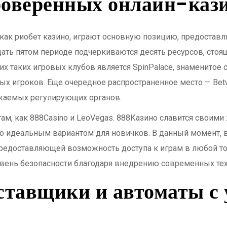
оверенных онлайн-кази
, как риобет казино, играют основную позицию, предостав
цать пятом периоде подчеркиваются десять ресурсов, стоя
их таких игровых клубов является SpinPalace, знаменито
х игроков. Еще очередное распространенное место — Betw
ажаемых регулирующих органов.
там, как 888Casino и LeoVegas. 888Казино славится свои
го идеальным вариантом для новичков. В данный момент, в
предоставляющей возможность доступа к играм в любой то
вень безопасности благодаря внедрению современных те
ставщики и автоматы с