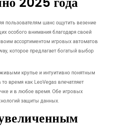
но 2025 года
ляя пользователям шанс ощутить везение
щих особого внимания благодаря своей
е своим ассортиментом игровых автоматов
ay, которое предлагает богатый выбор
ми живыми крупье и интуитивно понятным
 то время как LeoVegas впечатляет
чке и в любое время. Обе игровых
хнологий защиты данных.
 увеличенным