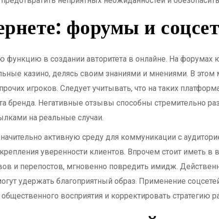
 предотвратить неприятных неожиданностей и обезопасить
ернете: форумы и соцсе
ю функцию в создании авторитета в онлайне. На форума
ьные казино, делясь своим знаниями и мнениями. В этом 
очих игроков. Следует учитывать, что на таких платформ
ета бренда. Негативные отзывы способны стремительно раз
лками на реальные случаи.
ачительно активную среду для коммуникации с аудитори
крепления уверенности клиентов. Впрочем стоит иметь в 
ывов и перепостов, мгновенно повредить имидж. Действен
огут удержать благоприятный образ. Применение соцсетей
 общественного восприятия и корректировать стратегию ра