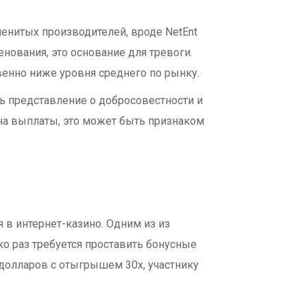
менитых производителей, вроде NetEnt
нования, это основание для тревоги.
венно ниже уровня среднего по рынку.
ть представление о добросовестности и
на выплаты, это может быть признаком
в интернет-казино. Одним из из
о раз требуется проставить бонусные
 долларов с отыгрышем 30x, участнику