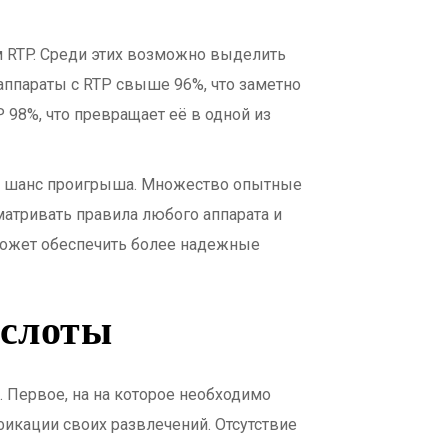
м RTP. Среди этих возможно выделить
т аппараты с RTP свыше 96%, что заметно
P 98%, что превращает её в одной из
ют шанс проигрыша. Множество опытные
атривать правила любого аппарата и
может обеспечить более надежные
 слоты
 Первое, на на которое необходимо
икации своих развлечений. Отсутствие