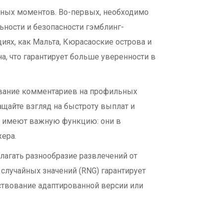
жных моментов. Во-первых, необходимо
льности и безопасности гэмблинг-
иях, как Мальта, Кюрасаоские острова и
, что гарантирует больше уверенности в
ование комментариев на профильных
ащайте взгляд на быстроту выплат и
е имеют важную функцию: они в
жера.
агать разнообразие развлечений от
 случайных значений (RNG) гарантирует
ствование адаптированной версии или