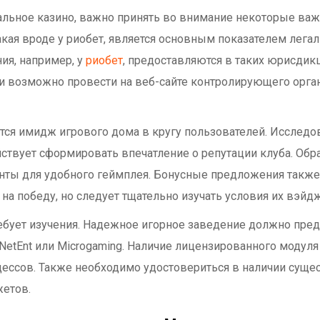
альное казино, важно принять во внимание некоторые ва
акая вроде у риобет, является основным показателем лега
я, например, у
риобет
, предоставляются в таких юрисдикц
 возможно провести на веб-сайте контролирующего органа
ся имидж игрового дома в кругу пользователей. Исслед
ствует сформировать впечатление о репутации клуба. Обр
енты для удобного геймплея. Бонусные предложения такж
на победу, но следует тщательно изучать условия их вэйд
бует изучения. Надежное игорное заведение должно предл
NetEnt или Microgaming. Наличие лицензированного модуля
ессов. Также необходимо удостовериться в наличии суще
жетов.