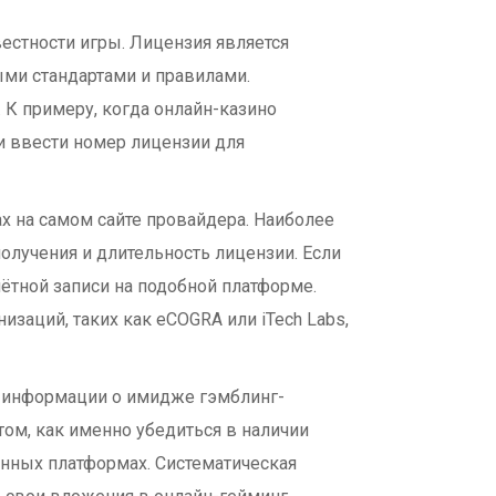
естности игры. Лицензия является
ми стандартами и правилами.
 К примеру, когда онлайн-казино
 и ввести номер лицензии для
ах на самом сайте провайдера. Наиболее
получения и длительность лицензии. Если
ётной записи на подобной платформе.
аций, таких как eCOGRA или iTech Labs,
ом информации о имидже гэмблинг-
ом, как именно убедиться в наличии
анных платформах. Систематическая