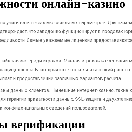
жности онлайн-казино
о учитывать несколько основных параметров. Для начала,
дтверждает, что заведение функционирует в пределах юр
ведливости. Самые уважаемые лицензии предоставляются 
айн-казино среди игроков. Мнения игроков в состоянии м
защищенности. Благоприятные отзывы и высокий ранг на 
выплат и предоставление различных вариантов расчета.
храны данных клиентов. Нынешние интернет-казино, такие 
я гарантии приватности данных. SSL-защита и двухэтапна
 и конфиденциальных сведений пользователей.
ды верификации