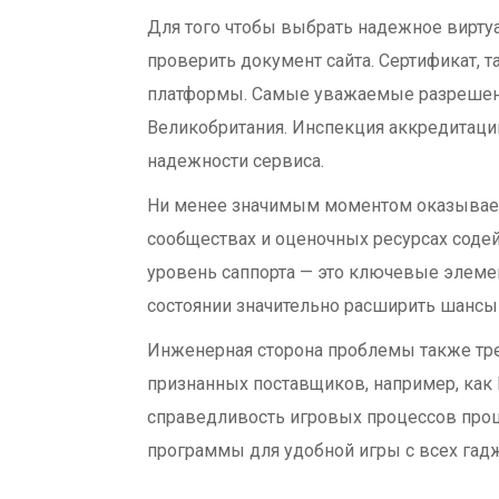
Для того чтобы выбрать надежное вирту
проверить документ сайта. Сертификат, т
платформы. Самые уважаемые разрешени
Великобритания. Инспекция аккредитации
надежности сервиса.
Ни менее значимым моментом оказывает
сообществах и оценочных ресурсах содей
уровень саппорта — это ключевые элем
состоянии значительно расширить шансы 
Инженерная сторона проблемы также тре
признанных поставщиков, например, как 
справедливость игровых процессов проц
программы для удобной игры с всех гад