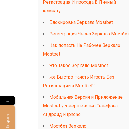
Регистрация И прохода В Личный
комнату
Блокировка Зеркала Mostbet
Регистрация Через Зеркало Мостбе
Как попасть На Рабочее Зеркало
Mostbet
Что Такое Зеркало Mostbet
же Быстро Начать Играть Без
Регистрации а Mostbet?
Мобильная Версия и Приложение
←
Mostbet усовершенство Телефона
Андроид и Iphone
Enquiry
Мостбет Зеркало