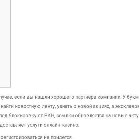
лучае, если вы нашли хорошего партнера компании. У букм
 найти новостную ленту, узнать о новой акциях, а эксклаво
под блокировку от РКН, ссылки обновляется на новые акт
оставляет услуги онлайн-казино.
о регистрироваться не придется.