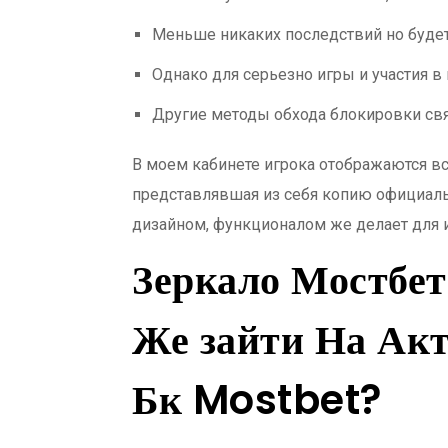
Меньше никаких последствий но будет
Однако для серьезно игры и участия в
Другие методы обхода блокировки свя
В моем кабинете игрока отображаются все
представлявшая из себя копию официаль
дизайном, функционалом же делает для 
Зеркало Мостбе
Же зайти На Ак
Бк Mostbet?