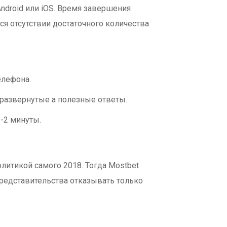
ndroid или iOS. Время завершения
я отсутствии достаточного количества
елефона.
 развернутые а полезные ответы.
1-2 минуты.
итикой самого 2018. Тогда Mostbet
редставительства отказывать только