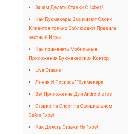
Зачем Делать Ставки С 1xbet?
Как Букмекеры Защищают Своих
Клиентов только Соблюдают Правила
честный Игры
Как применять Мобильные
Приложения Букмекерских Контор
Live Ставки
Линия И Роспись” “букмекера
Bet Приложение Для Android а Ios
Ставки На Спорт На Официальном
Сайте 1xbet
Как Делать Ставки На 1xbet