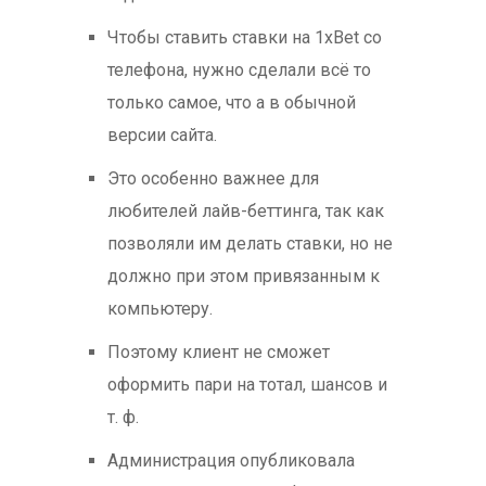
Чтобы ставить ставки на 1xBet со
телефона, нужно сделали всё то
только самое, что а в обычной
версии сайта.
Это особенно важнее для
любителей лайв-беттинга, так как
позволяли им делать ставки, но не
должно при этом привязанным к
компьютеру.
Поэтому клиент не сможет
оформить пари на тотал, шансов и
т. ф.
Администрация опубликовала