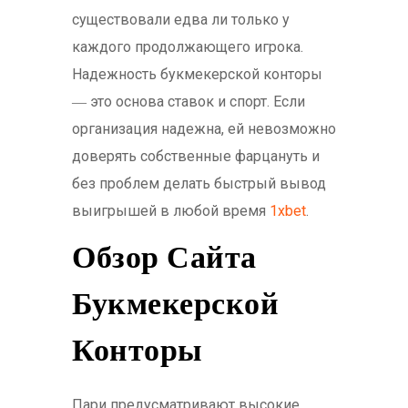
существовали едва ли только у
каждого продолжающего игрока.
Надежность букмекерской конторы
― это основа ставок и спорт. Если
организация надежна, ей невозможно
доверять собственные фарцануть и
без проблем делать быстрый вывод
выигрышей в любой время
1xbet
.
Обзор Сайта
Букмекерской
Конторы
Пари предусматривают высокие