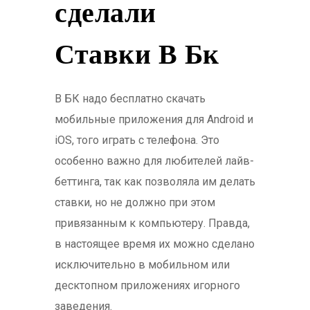
сделали
Ставки В Бк
В БК надо бесплатно скачать
мобильные приложения для Android и
iOS, того играть с телефона. Это
особенно важно для любителей лайв-
беттинга, так как позволяла им делать
ставки, но не должно при этом
привязанным к компьютеру. Правда,
в настоящее время их можно сделано
исключительно в мобильном или
десктопном приложениях игорного
заведения.