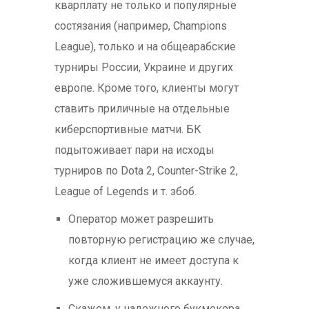
кварплату не только и популярные
состязания (например, Champions
League), только и на общеарабские
турниры России, Украине и других
европе. Кроме того, клиенты могут
ставить приличные на отдельные
киберспортивные матчи. БК
подытоживает пари на исходы
турниров по Dota 2, Counter-Strike 2,
League of Legends и т. збоб.
Оператор может разрешить
повторную регистрацию же случае,
когда клиент не имеет доступа к
уже сложившемуся аккаунту.
Скажем, у надежного букмекера