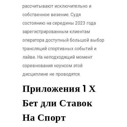
рассчитывают исключительно и
собственное везение. Судя
состоянию на середины 2023 года
зарегистрированным клиентам
оператора доступный большой выбор
трансляций спортивных событий и
лайве. На неподходящий момент
соревнования ноунсом этой
дисциплине не проводятся.
Приложения 1 Х
Бет дли Ставок
На Спорт