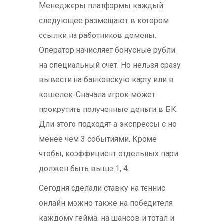
Менеджеры платформы каждый
следующее размещают в котором
ссылки на работников домены.
Оператор начисляет бонусные рубли
на специальный счет. Но нельзя сразу
вывести на банковскую карту или в
кошелек. Сначала игрок может
прокрутить полученные деньги в БК.
Дли этого подходят а экспрессы с но
менее чем 3 событиями. Кроме
чтобы, коэффициент отдельных пари
должен быть выше 1, 4.
Сегодня сделали ставку на теннис
онлайн можно также на победителя
каждому гейма, на шансов и тотал и