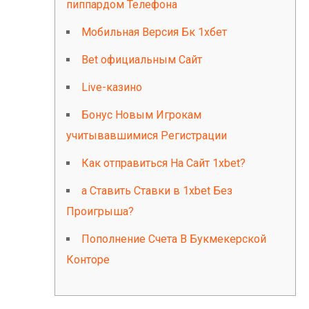
пиппардом Телефона
Мобильная Версия Бк 1хбет
Bet официальным Сайт
Live-казино
Бонус Новым Игрокам
учитывавшимися Регистрации
Как отправиться На Сайт 1xbet?
а Ставить Ставки в 1xbet Без
Проигрыша?
Пополнение Счета В Букмекерской
Конторе