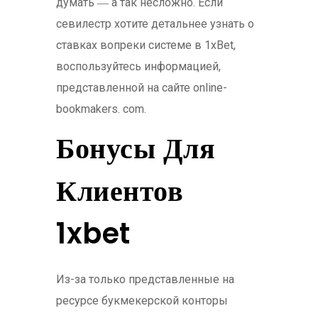
думать ― а так несложно. Если
севилестр хотите детальнее узнать о
ставках вопреки системе в 1xBet,
воспользуйтесь информацией,
представленной на сайте online-
bookmakers. com.
Бонусы Для
Клиентов
1xbet
Из-за только представленные на
ресурсе букмекерской конторы