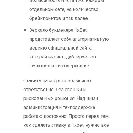
возможность и тотал же каждом
отдельном сете, на количество
брейкпоинтов и так далее.
Зеркало букмекера 1xBet
представляет себя альтернативную
версию официальной сайта,
которая вконец дублирует его
функционал и содержание.
Ставить на спорт невозможно
ответственно, без спешки и
рискованных решения. Над ними
администрация и техподдержка
работаю постоянно. Просто перед тем,
как сделать ставку в 1xbet, нужно все