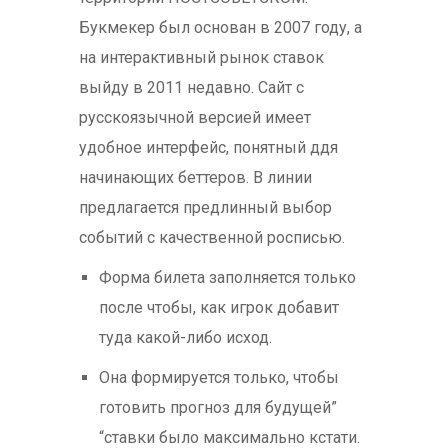
Букмекер был основан в 2007 году, а
на интерактивный рынок ставок
выйду в 2011 недавно. Сайт с
русскоязычной версией имеет
удобное интерфейс, понятный ддя
начинающих беттеров. В линии
предлагается предлинный выбор
событий с качественной росписью.
Форма билета заполняется только
после чтобы, как игрок добавит
туда какой-либо исход.
Она формируется только, чтобы
готовить прогноз для будущей”
“ставки было максимально кстати.