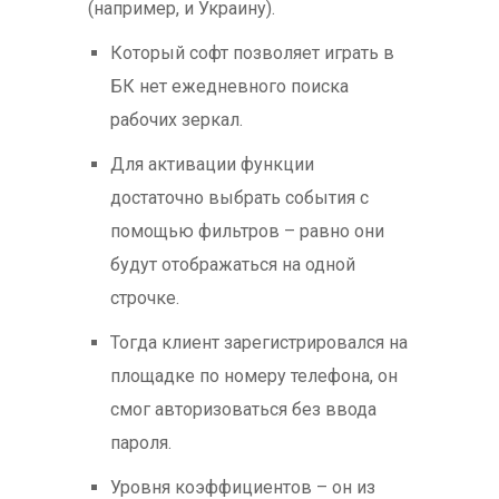
(например, и Украину).
Который софт позволяет играть в
БК нет ежедневного поиска
рабочих зеркал.
Для активации функции
достаточно выбрать события с
помощью фильтров – равно они
будут отображаться на одной
строчке.
Тогда клиент зарегистрировался на
площадке по номеру телефона, он
смог авторизоваться без ввода
пароля.
Уровня коэффициентов – он из