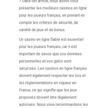
? Dans cet article, nous allons vous
présenter les meilleurs casinos en ligne
pour les joueurs français, en prenant en
compte les critères de sécurité, de
variété de jeux et de bonus.
Un casino en ligne fiable est essentiel
pour les joueurs français, car il est
important de savoir que vos données
personnelles et vos gains sont
sécurisés. Les casinos en ligne français
doivent également respecter les lois et
les réglementations en vigueur en
France, ce qui signifie que les jeux
proposés doivent être légalement
autorisés. Nous vous recommandons les