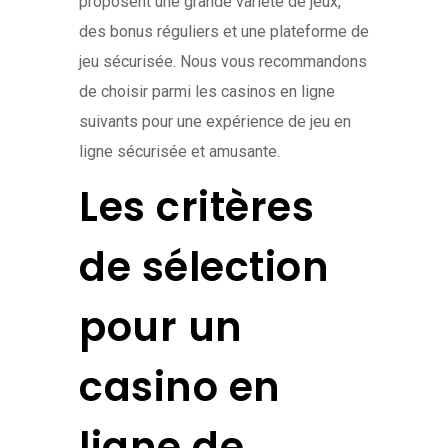
proposent une grande variété de jeux,
des bonus réguliers et une plateforme de
jeu sécurisée. Nous vous recommandons
de choisir parmi les casinos en ligne
suivants pour une expérience de jeu en
ligne sécurisée et amusante.
Les critères
de sélection
pour un
casino en
ligne de