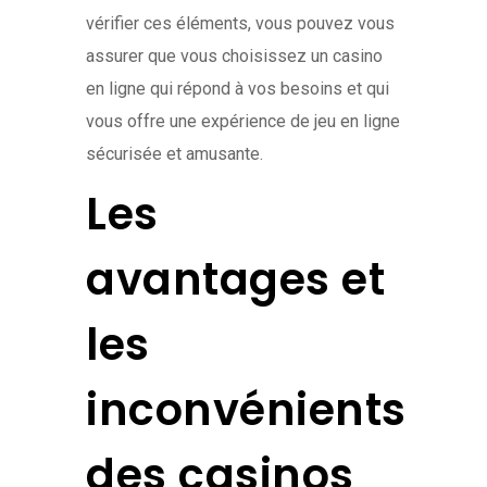
vérifier ces éléments, vous pouvez vous
assurer que vous choisissez un casino
en ligne qui répond à vos besoins et qui
vous offre une expérience de jeu en ligne
sécurisée et amusante.
Les
avantages et
les
inconvénients
des casinos