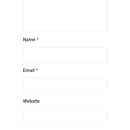
Name
*
Email
*
Website