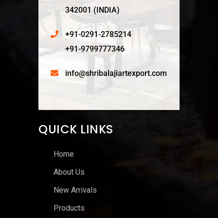
342001 (INDIA)
+91-0291-2785214
+91-9799777346
info@shribalajiartexport.com
QUICK LINKS
Home
About Us
New Arrivals
Products