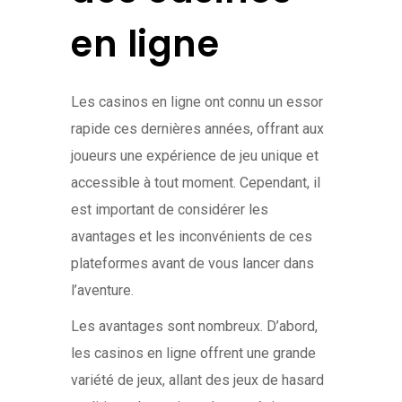
en ligne
Les casinos en ligne ont connu un essor
rapide ces dernières années, offrant aux
joueurs une expérience de jeu unique et
accessible à tout moment. Cependant, il
est important de considérer les
avantages et les inconvénients de ces
plateformes avant de vous lancer dans
l’aventure.
Les avantages sont nombreux. D’abord,
les casinos en ligne offrent une grande
variété de jeux, allant des jeux de hasard