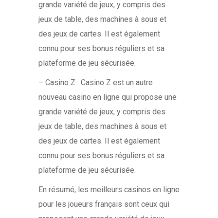
grande variété de jeux, y compris des
jeux de table, des machines à sous et
des jeux de cartes. Il est également
connu pour ses bonus réguliers et sa
plateforme de jeu sécurisée.
– Casino Z : Casino Z est un autre
nouveau casino en ligne qui propose une
grande variété de jeux, y compris des
jeux de table, des machines à sous et
des jeux de cartes. Il est également
connu pour ses bonus réguliers et sa
plateforme de jeu sécurisée.
En résumé, les meilleurs casinos en ligne
pour les joueurs français sont ceux qui