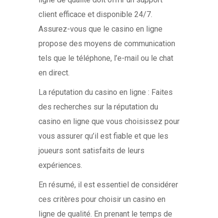
client efficace et disponible 24/7.
Assurez-vous que le casino en ligne
propose des moyens de communication
tels que le téléphone, l’e-mail ou le chat
en direct.
La réputation du casino en ligne : Faites
des recherches sur la réputation du
casino en ligne que vous choisissez pour
vous assurer qu’il est fiable et que les
joueurs sont satisfaits de leurs
expériences.
En résumé, il est essentiel de considérer
ces critères pour choisir un casino en
ligne de qualité. En prenant le temps de