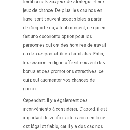
traditionnels aux jeux de stratégie et aux
jeux de chance. De plus, les casinos en
ligne sont souvent accessibles à partir
de n’importe où, à tout moment, ce qui en
fait une excellente option pour les
personnes qui ont des horaires de travail
ou des responsabilités familiales. Enfin,
les casinos en ligne offrent souvent des
bonus et des promotions attractives, ce
qui peut augmenter vos chances de
gagner.
Cependant, il y a également des
inconvénients à considérer. D’abord, il est
important de vérifier si le casino en ligne
est légal et fiable, car il y a des casinos