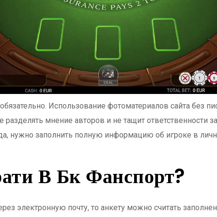
a обязательно. Использование фотоматериалов сайта без 
е разделять мнение авторов и не тащит ответственности за
да, нужно заполнить полную информацию об игроке в личн
рати В Бк Фанспорт?
рез электронную почту, то анкету можно считать заполнен