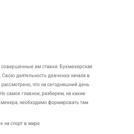
се совершённые им ставки. Букмекерская
. Свою деятельность девчонка начала в
е рассмотрено, что на сегодняшний день
Но самое главное, разберем, на какие
укмекера, необходимо формировать там
 на спорт в мире.