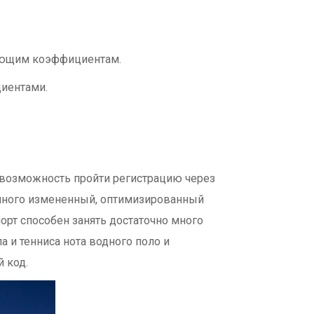
сующим коэффициентам.
иентами.
т возможность пройти регистрацию через
немного измененный, оптимизированный
орт способен занять достаточно много
 и тенниса нота водного поло и
 код.