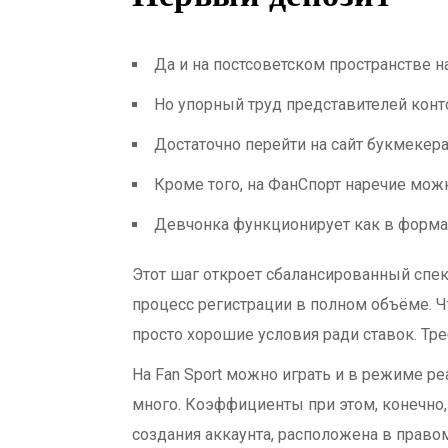
Да и на постсоветском пространстве н
Но упорный труд представителей конт
Достаточно перейти на сайт букмекера 
Кроме того, на ФанСпорт наречие мо
Девчонка функционирует как в формате
Этот шаг откроет сбалансированный спек
процесс регистрации в полном объёме. Ч
просто хорошие условия ради ставок. Тр
На Fan Sport можно играть и в режиме ре
много. Коэффициенты при этом, конечно,
создания аккаунта, расположена в право