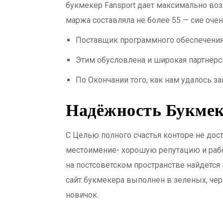
букмекер Fansport дает максимально в
маржа составляла не более 55 — сие оче
Поставщик программного обеспечения 
Этим обусловлена и широкая партнёрс
По Окончании того, как нам удалось з
Надёжность Букмек
С Целью полного счастья конторе не дос
местоимение- хорошую репутацию и работ
на постсоветском пространстве найдется
сайт букмекера выполнен в зеленых, черн
новичок.