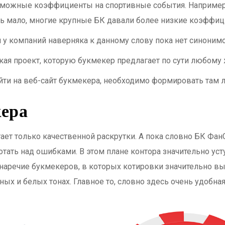
озможные коэффициенты на спортивные события. Наприме
нь мало, многие крупные БК давали более низкие коэффиц
у компаний наверняка к данному слову пока нет синоним
кая проект, которую букмекер предлагает по сути любом
айти на веб-сайт букмекера, необходимо формировать там 
ера
тает только качественной раскрутки. А пока словно БК Фа
ать над ошибками. В этом плане контора значительно уст
 наречие букмекеров, в которых котировки значительно в
ых и белых тонах. Главное то, словно здесь очень удобная