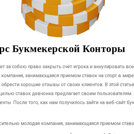
рс Букмекерской Конторы
т за собою право закрыть счёт игрока и аннулировать в
я компания, занимающаяся приемом ставок на спорт в мире
а обрести хорошие отзывы от своих клиентов. В этой стать
 целью ставок девчонка предлагает своим пользователям. 
нты. После того, как нам получилось зайти на веб-сайт б
осительно молодая компания, занимающаяся приемом ставок