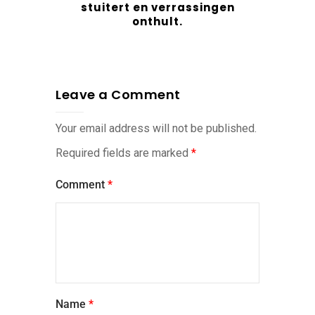
stuitert en verrassingen
onthult.
Leave a Comment
Your email address will not be published.
Required fields are marked
*
Comment
*
Name
*