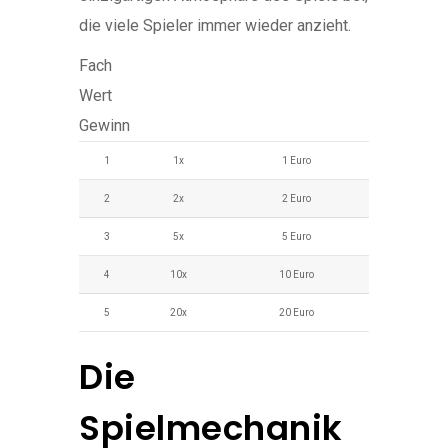
die viele Spieler immer wieder anzieht.
Fach
Wert
Gewinn
1
1x
1 Euro
2
2x
2 Euro
3
5x
5 Euro
4
10x
10 Euro
5
20x
20 Euro
Die
Spielmechanik