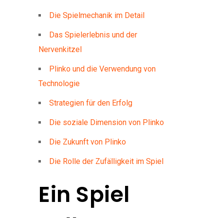
Die Spielmechanik im Detail
Das Spielerlebnis und der
Nervenkitzel
Plinko und die Verwendung von
Technologie
Strategien für den Erfolg
Die soziale Dimension von Plinko
Die Zukunft von Plinko
Die Rolle der Zufälligkeit im Spiel
Ein Spiel