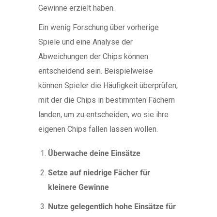
Gewinne erzielt haben.
Ein wenig Forschung über vorherige
Spiele und eine Analyse der
Abweichungen der Chips können
entscheidend sein. Beispielweise
können Spieler die Häufigkeit überprüfen,
mit der die Chips in bestimmten Fächern
landen, um zu entscheiden, wo sie ihre
eigenen Chips fallen lassen wollen.
Überwache deine Einsätze
Setze auf niedrige Fächer für
kleinere Gewinne
Nutze gelegentlich hohe Einsätze für