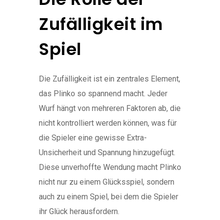
Zufälligkeit im
Spiel
Die Zufälligkeit ist ein zentrales Element,
das Plinko so spannend macht. Jeder
Wurf hängt von mehreren Faktoren ab, die
nicht kontrolliert werden können, was für
die Spieler eine gewisse Extra-
Unsicherheit und Spannung hinzugefügt.
Diese unverhoffte Wendung macht Plinko
nicht nur zu einem Glücksspiel, sondern
auch zu einem Spiel, bei dem die Spieler
ihr Glück herausfordern.