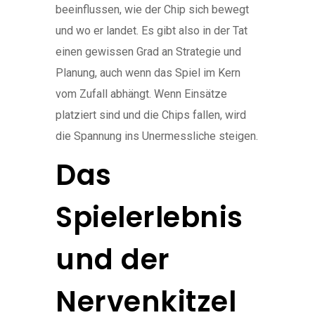
beeinflussen, wie der Chip sich bewegt
und wo er landet. Es gibt also in der Tat
einen gewissen Grad an Strategie und
Planung, auch wenn das Spiel im Kern
vom Zufall abhängt. Wenn Einsätze
platziert sind und die Chips fallen, wird
die Spannung ins Unermessliche steigen.
Das
Spielerlebnis
und der
Nervenkitzel