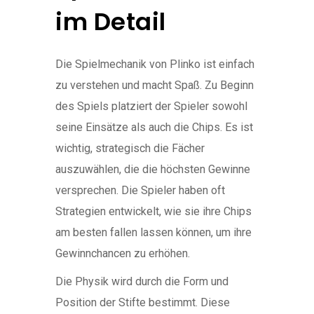
im Detail
Die Spielmechanik von Plinko ist einfach
zu verstehen und macht Spaß. Zu Beginn
des Spiels platziert der Spieler sowohl
seine Einsätze als auch die Chips. Es ist
wichtig, strategisch die Fächer
auszuwählen, die die höchsten Gewinne
versprechen. Die Spieler haben oft
Strategien entwickelt, wie sie ihre Chips
am besten fallen lassen können, um ihre
Gewinnchancen zu erhöhen.
Die Physik wird durch die Form und
Position der Stifte bestimmt. Diese