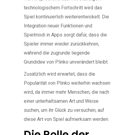
technologischem Fortschritt wird das
Spiel kontinuierlich weiterentwickelt. Die
Integration neuer Funktionen und
Spielmodi in Apps sorgt dafür, dass die
Spieler immer wieder zurückkehren,
während die zugrunde liegende
Grundidee von Plinko unverändert bleibt.
Zusätzlich wird erwartet, dass die
Popularität von Plinko weiterhin wachsen
wird, da immer mehr Menschen, die nach
einer unterhaltsamen Art und Weise
suchen, um ihr Glück zu versuchen, auf
diese Art von Spiel aufmerksam werden.
Die Rolle der