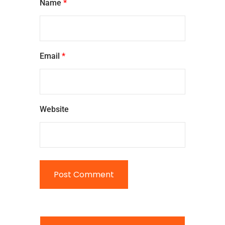
Name
*
Email
*
Website