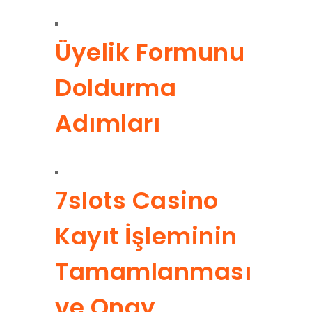
Üyelik Formunu
Doldurma
Adımları
7slots Casino
Kayıt İşleminin
Tamamlanması
ve Onay