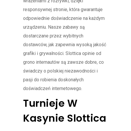
wrażeniami z rozrywki, dzięki
responsywnej stronie, która gwarantuje
odpowiednie doświadczenie na każdym
urządzeniu. Nasze zabawy są
dostarczane przez wybitnych
dostawców, jak zapewnia wysoką jakość
grafiki i grywalności. Slottica opinie od
grono internautów są zawsze dobre, co
świadczy o polskiej niezawodności i
pasji do robienia doskonałych
doświadczeń internetowego.
Turnieje W
Kasynie Slottica