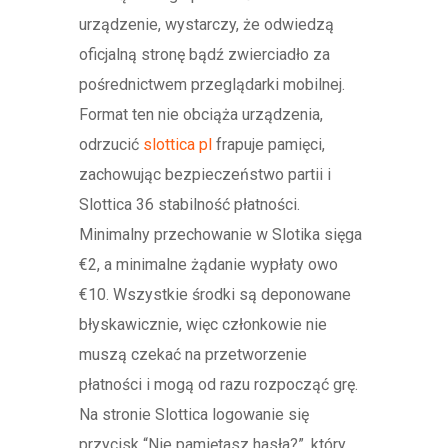
urządzenie, wystarczy, że odwiedzą
oficjalną stronę bądź zwierciadło za
pośrednictwem przeglądarki mobilnej.
Format ten nie obciąża urządzenia,
odrzucić
slottica pl
frapuje pamięci,
zachowując bezpieczeństwo partii i
Slottica 36 stabilność płatności.
Minimalny przechowanie w Slotika sięga
€2, a minimalne żądanie wypłaty owo
€10. Wszystkie środki są deponowane
błyskawicznie, więc członkowie nie
muszą czekać na przetworzenie
płatności i mogą od razu rozpocząć grę.
Na stronie Slottica logowanie się
przycisk “Nie pamiętasz hasła?”, który