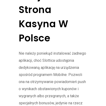
Strona
Kasyna W
Polsce
Nie należy poniekąd instalować żadnego
aplikacji, choć Slottica udostępnia
dedykowaną aplikację na urządzenia
spośród programem Mobilne. Pozwoli
ona na otrzymywanie powiadomień push
o wynikach obstawionych kuponów i
wygranych albo przegranych, a także
specjalnych bonusów, jedynie na rzecz