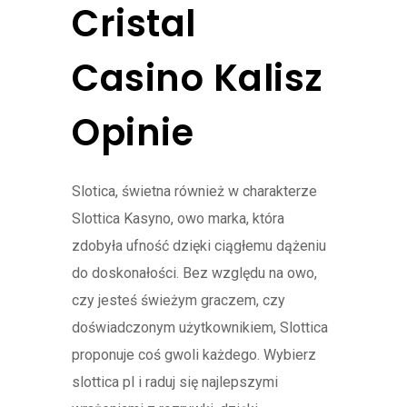
Cristal
Casino Kalisz
Opinie
Slotica, świetna również w charakterze
Slottica Kasyno, owo marka, która
zdobyła ufność dzięki ciągłemu dążeniu
do doskonałości. Bez względu na owo,
czy jesteś świeżym graczem, czy
doświadczonym użytkownikiem, Slottica
proponuje coś gwoli każdego. Wybierz
slottica pl i raduj się najlepszymi