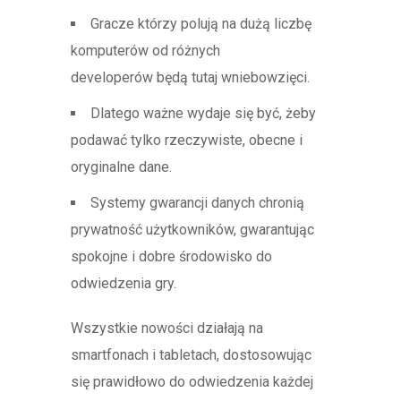
Gracze którzy polują na dużą liczbę
komputerów od różnych
developerów będą tutaj wniebowzięci.
Dlatego ważne wydaje się być, żeby
podawać tylko rzeczywiste, obecne i
oryginalne dane.
Systemy gwarancji danych chronią
prywatność użytkowników, gwarantując
spokojne i dobre środowisko do
odwiedzenia gry.
Wszystkie nowości działają na
smartfonach i tabletach, dostosowując
się prawidłowo do odwiedzenia każdej