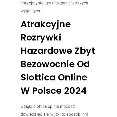
i przejrzystej gry a także najlepszych
wygranych.
Atrakcyjne
Rozrywki
Hazardowe Zbyt
Bezowocnie Od
Slottica Online
W Polsce 2024
Dzięki slottica opinie możesz
dowiedzieć się, w jaki to sposób inni