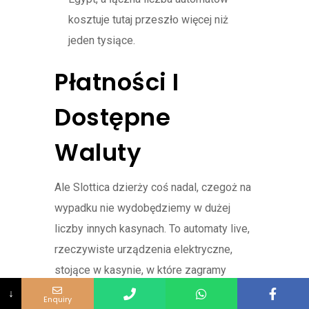
kosztuje tutaj przeszło więcej niż
jeden tysiące.
Płatności I
Dostępne
Waluty
Ale Slottica dzierży coś nadal, czegoż na
wypadku nie wydobędziemy w dużej
liczby innych kasynach. To automaty live,
rzeczywiste urządzenia elektryczne,
stojące w kasynie, w które zagramy
dzięki streamingowi poprzez Globalna
↓
Enquiry