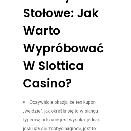
Stołowe: Jak
Warto
Wypróbować
W Slottica
Casino?
Oczywiście okazja, że ten kupon
„wejdzie”, jak określa się to w slangu
typerów, odrzucić jest wysoka, jednak
jeśli uda się zdobyć nagrodę, jest to