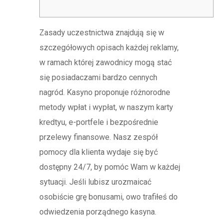
Zasady uczestnictwa znajdują się w
szczegółowych opisach każdej reklamy,
w ramach której zawodnicy mogą stać
się posiadaczami bardzo cennych
nagród. Kasyno proponuje różnorodne
metody wpłat i wypłat, w naszym karty
kredtyu, e-portfele i bezpośrednie
przelewy finansowe. Nasz zespół
pomocy dla klienta wydaje się być
dostępny 24/7, by pomóc Wam w każdej
sytuacji. Jeśli lubisz urozmaicać
osobiście grę bonusami, owo trafiłeś do
odwiedzenia porządnego kasyna.