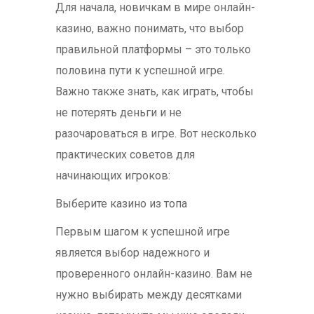
Для начала, новичкам в мире онлайн-
казино, важно понимать, что выбор
правильной платформы – это только
половина пути к успешной игре.
Важно также знать, как играть, чтобы
не потерять деньги и не
разочароваться в игре. Вот несколько
практических советов для
начинающих игроков:
Выберите казино из топа
Первым шагом к успешной игре
является выбор надежного и
проверенного онлайн-казино. Вам не
нужно выбирать между десятками