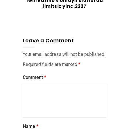
1win kazino v onlayn slotlarda
limitsiz ylnc.2227
Leave a Comment
Your email address will not be published.
Required fields are marked
*
Comment
*
Name
*