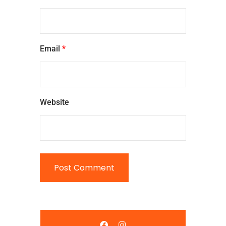
Email
*
Website