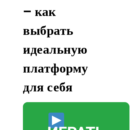
– как
выбрать
идеальную
платформу
для себя