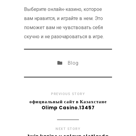
Выберите онлайн-казино, которое
вам нравится, и играйте в нем. Это
поможет вам не чувствовать себя
скучно и не разочароваться в игре.
Blog
PREVIOUS STORY
официальный сайт в Казахстане
Olimp Casino.13457
NEXT STORY