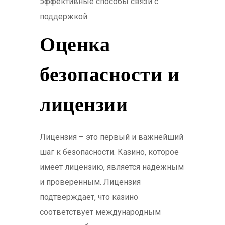
эффективные способы связи с
поддержкой.
Оценка
безопасности и
лицензии
Лицензия – это первый и важнейший
шаг к безопасности. Казино, которое
имеет лицензию, является надёжным
и проверенным. Лицензия
подтверждает, что казино
соответствует международным