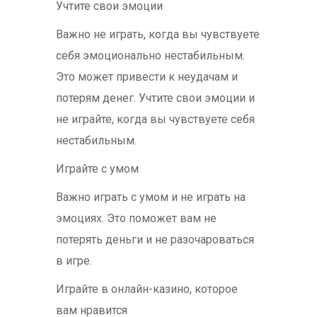
Учтите свои эмоции
Важно не играть, когда вы чувствуете
себя эмоционально нестабильным.
Это может привести к неудачам и
потерям денег. Учтите свои эмоции и
не играйте, когда вы чувствуете себя
нестабильным.
Играйте с умом
Важно играть с умом и не играть на
эмоциях. Это поможет вам не
потерять деньги и не разочароваться
в игре.
Играйте в онлайн-казино, которое
вам нравится