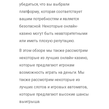
убедиться, что вы выбрали
платформу, которая соответствует
вашим потребностям и является
безопасной. Некоторые онлайн-
казино могут быть неавторитетными
или иметь плохую репутацию.
В этом обзоре мы также рассмотрим
некоторые из лучших онлайн-казино,
которые предлагают игрокам
возможность играть на деньги. Мы
также рассмотрим некоторые из
лучших слотов и игровых автоматов,
которые предлагают высокие шансы
выигрыша.