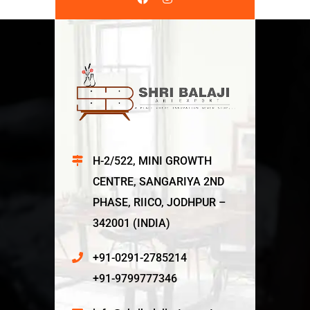
H-2/522, MINI GROWTH
CENTRE, SANGARIYA 2ND
PHASE, RIICO, JODHPUR –
342001 (INDIA)
+91-0291-2785214
+91-9799777346