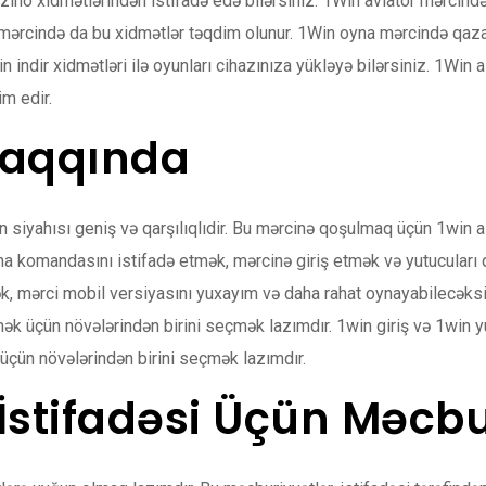
zino xidmətlərindən istifadə edə bilərsiniz. 1Win aviator mərcind
mərcində da bu xidmətlər təqdim olunur. 1Win oyna mərcində qazan
 indir xidmətləri ilə oyunları cihazınıza yükləyə bilərsiniz. 1Win
m edir.
Haqqında
siyahısı geniş və qarşılıqlıdir. Bu mərcinə qoşulmaq üçün 1win a
yna komandasını istifadə etmək, mərcinə giriş etmək və yutucular
ək, mərci mobil versiyasını yuxayım və daha rahat oynayabilecəks
ək üçün növələrindən birini seçmək lazımdır. 1win giriş və 1win y
üçün növələrindən birini seçmək lazımdır.
İstifadəsi Üçün Məcbu