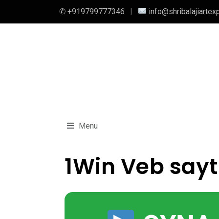
✆ +919799777346
info@shribalajiartex
Menu
1Win Veb sayt