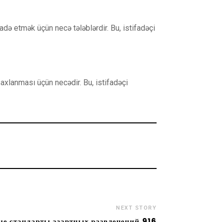
adə etmək üçün necə tələblərdir. Bu, istifadəçi
saxlanması üçün necədir. Bu, istifadəçi
NEXT STORY
е стандарты азартных развлечений.916