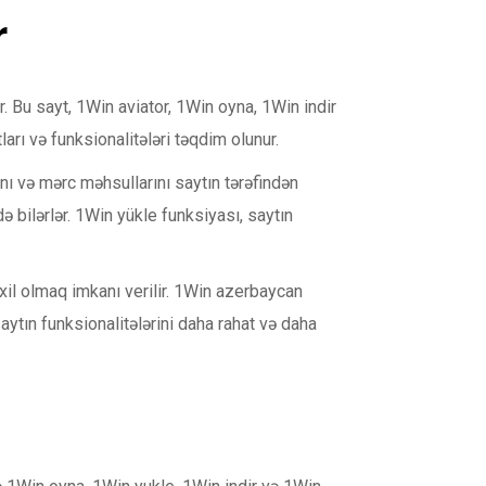
r
. Bu sayt, 1Win aviator, 1Win oyna, 1Win indir
rı və funksionalitələri təqdim olunur.
nı və mərc məhsullarını saytın tərəfindən
ə bilərlər. 1Win yükle funksiyası, saytın
xil olmaq imkanı verilir. 1Win azerbaycan
aytın funksionalitələrini daha rahat və daha