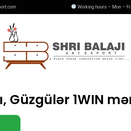
port.com
Working hours – Mon – Fri
ı, Güzgülər 1WIN mə