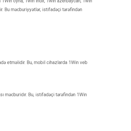
n 1Win oyna, 1win indir, 1win azerbaycan, 1win
. Bu məcburiyyətlər, istifadəçi tərəfindən
fadə etməlidir. Bu, mobil cihazlarda 1Win veb
ı məcburidır. Bu, istifadəçi tərəfindən 1Win