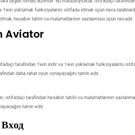
lərə uyğun olmaq lazımdır. Bu məcburiyyətlər, istifadəçi tərəfində
ə 1win yükləmək funksiyalarını istifadə etmək üçün necə tələblərdir
tmək, hesabın təhlili və məlumatlarının saxlanması üçün necədir.
 Aviator
ifadəçi tərəfindən 1win indir və 1win yükləmək funksiyalarını isti
tərəfindən daha rahat oyun oynayacağını təmin edir.
, istifadəçi tərəfindən hesabın təhlili və məlumatlarının saxlanmas
ayacağını təmin edir.
 Вход