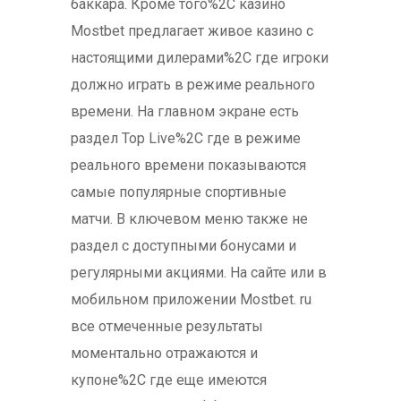
баккара. Кроме того%2C казино
Mostbet предлагает живое казино с
настоящими дилерами%2C где игроки
должно играть в режиме реального
времени. На главном экране есть
раздел Top Live%2C где в режиме
реального времени показываются
самые популярные спортивные
матчи. В ключевом меню также не
раздел с доступными бонусами и
регулярными акциями. На сайте или в
мобильном приложении Mostbet. ru
все отмеченные результаты
моментально отражаются и
купоне%2C где еще имеются