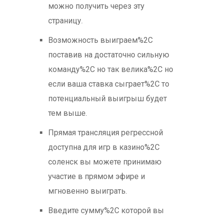
можно получить через эту
страницу.
Возможность выиграем%2C
поставив на достаточно сильную
команду%2C но так велика%2C но
если ваша ставка сыграет%2C то
потенциальный выигрыш будет
тем выше.
Прямая трансляция регрессной
доступна для игр в казино%2C
соленск вы можете принимаю
участие в прямом эфире и
мгновенно выиграть.
Введите сумму%2C которой вы