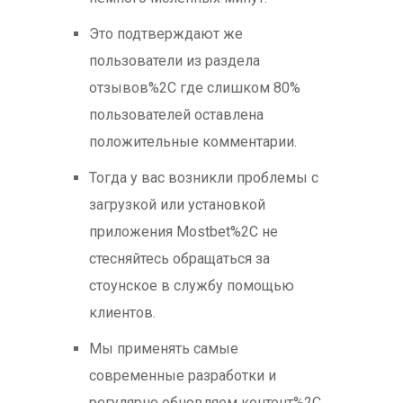
Это подтверждают же
пользователи из раздела
отзывов%2C где слишком 80%
пользователей оставлена
положительные комментарии.
Тогда у вас возникли проблемы с
загрузкой или установкой
приложения Mostbet%2C не
стесняйтесь обращаться за
стоунское в службу помощью
клиентов.
Мы применять самые
современные разработки и
регулярно обновляем контент%2C