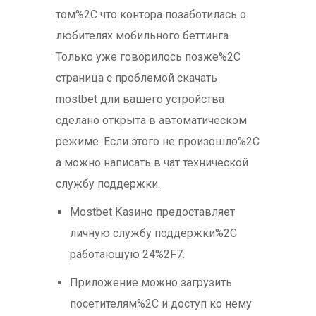
том%2C что контора позаботилась о
любителях мобильного беттинга.
Только уже говорилось позже%2C
страница с проблемой скачать
mostbet дли вашего устройства
сделано открыта в автоматическом
режиме. Если этого не произошло%2C
а можно написать в чат технической
службу поддержки.
Mostbet Казино предоставляет
личную службу поддержки%2C
работающую 24%2F7.
Приложение можно загрузить
посетителям%2C и доступ ко нему