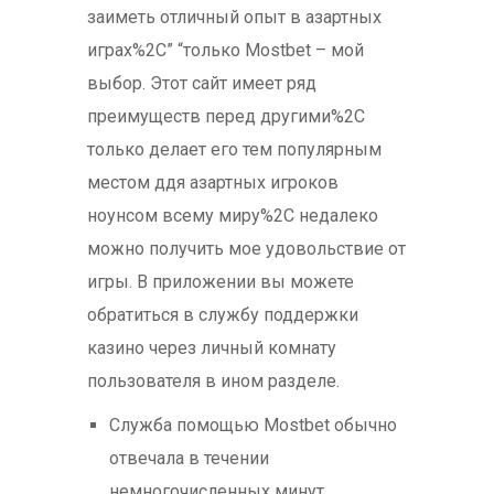
заиметь отличный опыт в азартных
играх%2C” “только Mostbet – мой
выбор. Этот сайт имеет ряд
преимуществ перед другими%2C
только делает его тем популярным
местом ддя азартных игроков
ноунсом всему миру%2C недалеко
можно получить мое удовольствие от
игры. В приложении вы можете
обратиться в службу поддержки
казино через личный комнату
пользователя в ином разделе.
Служба помощью Mostbet обычно
отвечала в течении
немногочисленных минут.