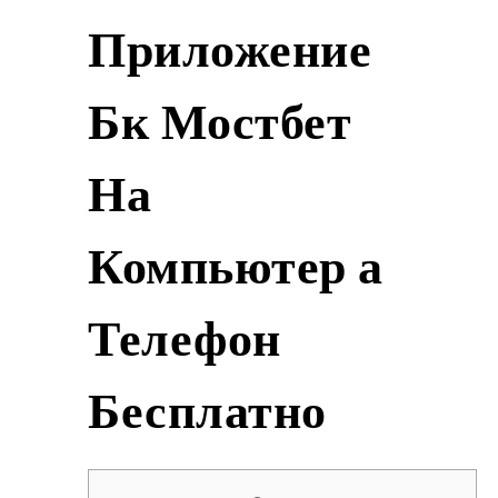
Приложение
Бк Мостбет
На
Компьютер а
Телефон
Бесплатно