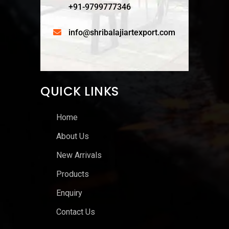
+91-9799777346
info@shribalajiartexport.com
QUICK LINKS
Home
About Us
New Arrivals
Products
Enquiry
Contact Us