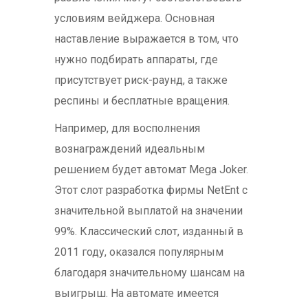
условиям вейджера. Основная
наставление выражается в том, что
нужно подбирать аппараты, где
присутствует риск-раунд, а также
респины и бесплатные вращения.
Например, для восполнения
вознаграждений идеальным
решением будет автомат Mega Joker.
Этот слот разработка фирмы NetEnt с
значительной выплатой на значении
99%. Классический слот, изданный в
2011 году, оказался популярным
благодаря значительному шансам на
выигрыш. На автомате имеется