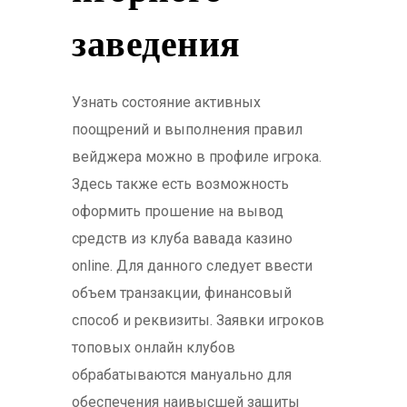
заведения
Узнать состояние активных
поощрений и выполнения правил
вейджера можно в профиле игрока.
Здесь также есть возможность
оформить прошение на вывод
средств из клуба вавада казино
online. Для данного следует ввести
объем транзакции, финансовый
способ и реквизиты. Заявки игроков
топовых онлайн клубов
обрабатываются мануально для
обеспечения наивысшей защиты