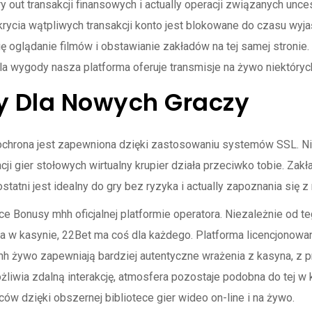
 out transakcji finansowych i actually operacji związanych un
rycia wątpliwych transakcji konto jest blokowane do czasu wyja
ę oglądanie filmów i obstawianie zakładów na tej samej stronie. 
a wygody nasza platforma oferuje transmisje na żywo niektór
ny Dla Nowych Graczy
ochrona jest zapewniona dzięki zastosowaniu systemów SSL. Nik
 gier stołowych wirtualny krupier działa przeciwko tobie. Zak
statni jest idealny do gry bez ryzyka i actually zapoznania się z
ce Bonusy mhh oficjalnej platformie operatora. Niezależnie od t
ia w kasynie, 22Bet ma coś dla każdego. Platforma licencjonow
hh żywo zapewniają bardziej autentyczne wrażenia z kasyna, z 
iwia zdalną interakcję, atmosfera pozostaje podobna do tej w 
w dzięki obszernej bibliotece gier wideo on-line i na żywo.