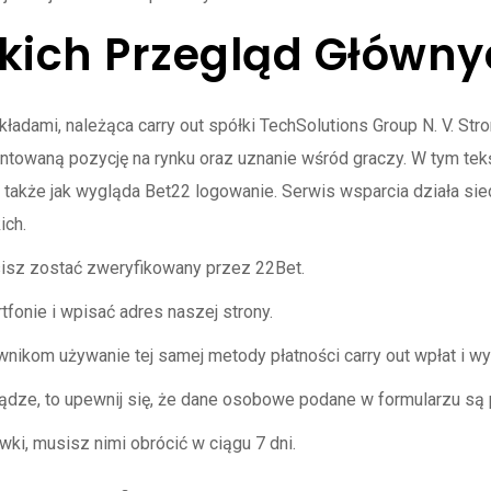
ich Przegląd Główny
ładami, należąca carry out spółki TechSolutions Group N. V. St
untowaną pozycję na rynku oraz uznanie wśród graczy. W tym tek
także jak wygląda Bet22 logowanie. Serwis wsparcia działa sie
ich.
sisz zostać zweryfikowany przez 22Bet.
fonie i wpisać adres naszej strony.
nikom używanie tej samej metody płatności carry out wpłat i wy
ądze, to upewnij się, że dane osobowe podane w formularzu są
ki, musisz nimi obrócić w ciągu 7 dni.