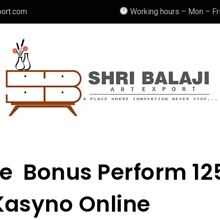
port.com
Working hours – Mon – Fri
e ️ Bonus Perform 12
Kasyno Online