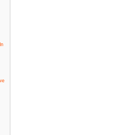
ln
we