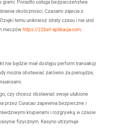
ces grami. Ponadto usługa bezpieczeństwa
śnienia okoliczności. Czasami zajecia z
Dzięki temu unikniesz straty czasu i nie und
ych meczów
https://22bet-aplikacja.com
.
t nie będzie miał dostępu perform transakcji
łady można obstawiać zarówno za pieniądze,
 niuansami.
ego, czy chcesz obstawiać swoje ulubione
ana przez Curacao zapewnia bezpieczne i
prawdziwymi krupierami i rozgrywką w czasie
kasynie fizycznym. Kasyno utrzymuje