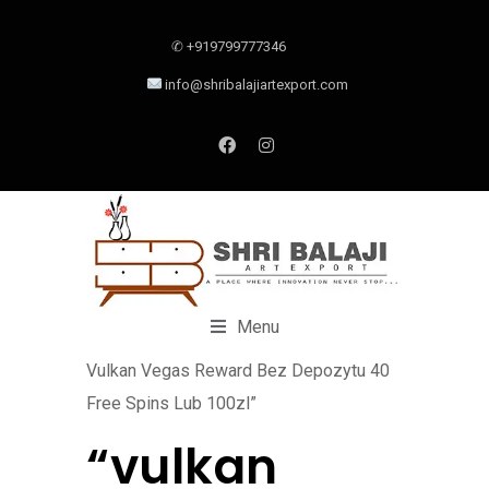
✆ +919799777346
info@shribalajiartexport.com
Menu
Vulkan Vegas Reward Bez Depozytu 40
Free Spins Lub 100zl”
“vulkan