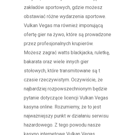
zakładów sportowych, gdzie możesz
obstawiać różne wydarzenia sportowe.
Vulkan Vegas ma również imponującą
ofertę gier na żywo, które są prowadzone
przez profesjonalnych krupierów.
Możesz zagrać watts blackjacka, ruletkę,
bakarata oraz wiele innych gier
stołowych, które transmitowane są t
czasie rzeczywistym. Oczywiście, że
najbardziej rozpowszechnionym będzie
pytanie dotyczące licencji Vulkan Vegas
kasyna online. Rozumiemy, że to jest
najważniejszy punkt w działaniu serwisu
hazardowego. Z tego powodu nasze
kasyno internetowe Vulkan Vegas