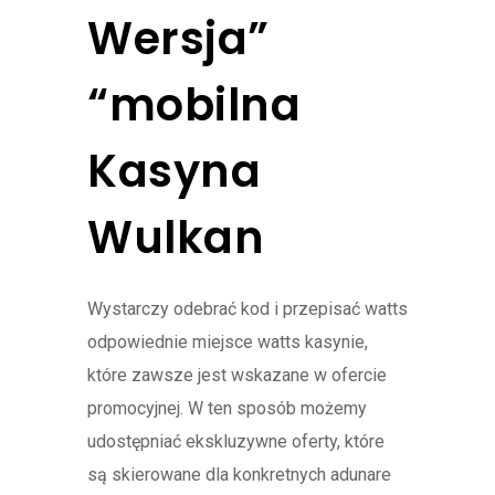
Wersja”
“mobilna
Kasyna
Wulkan
Wystarczy odebrać kod i przepisać watts
odpowiednie miejsce watts kasynie,
które zawsze jest wskazane w ofercie
promocyjnej. W ten sposób możemy
udostępniać ekskluzywne oferty, które
są skierowane dla konkretnych adunare