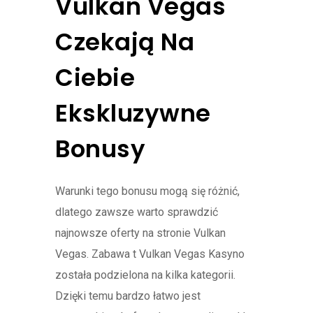
Vulkan Vegas
Czekają Na
Ciebie
Ekskluzywne
Bonusy
Warunki tego bonusu mogą się różnić,
dlatego zawsze warto sprawdzić
najnowsze oferty na stronie Vulkan
Vegas. Zabawa t Vulkan Vegas Kasyno
została podzielona na kilka kategorii.
Dzięki temu bardzo łatwo jest