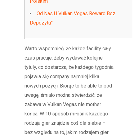
Polskim
Od Nas U Vulkan Vegas Reward Bez
Depozytu”
Warto wspomnieć, że każde facility cały
czas pracuje, żeby wydawać kolejne
tytuły, co dostarcza, że każdego tygodnia
pojawia się company najmniej kilka
nowych pozycji. Biorąc to be able to pod
uwagę, śmiało można stwierdzić, że
zabawa w Vulkan Vegas nie mother
końca. W 10 sposób miłośnik każdego
rodzaju gier znajdzie coś dla siebie –
bez względu na to, jakim rodzajem gier