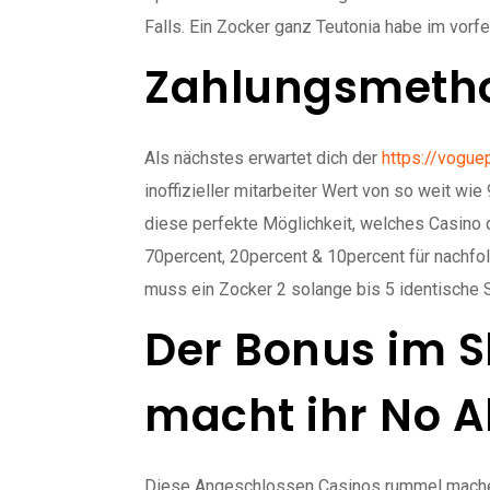
Falls. Ein Zocker ganz Teutonia habe im vorf
Zahlungsmetho
Als nächstes erwartet dich der
https://vogue
inoffizieller mitarbeiter Wert von so weit wie
diese perfekte Möglichkeit, welches Casino da
70percent, 20percent & 10percent für nachfol
muss ein Zocker 2 solange bis 5 identische 
Der Bonus im S
macht ihr No 
Diese Angeschlossen Casinos rummel machen