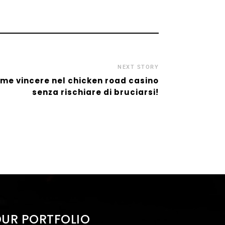
NEXT STORY
me vincere nel chicken road casino
senza rischiare di bruciarsi!
UR PORTFOLIO