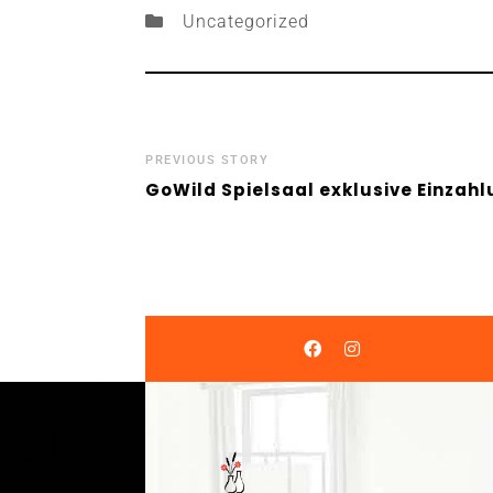
Uncategorized
PREVIOUS STORY
GoWild Spielsaal exklusive Einzah