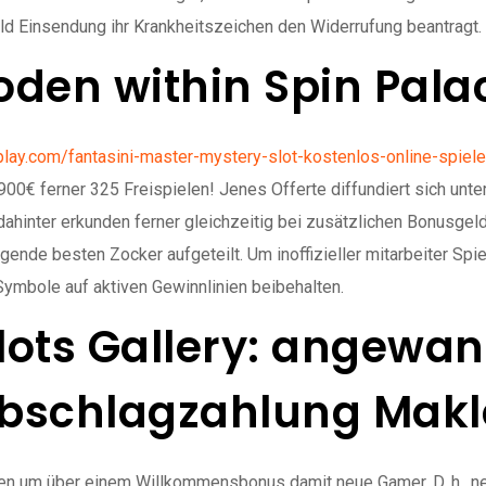
eld Einsendung ihr Krankheitszeichen den Widerrufung beantragt.
den within Spin Pala
play.com/fantasini-master-mystery-slot-kostenlos-online-spiel
 900€ ferner 325 Freispielen! Jenes Offerte diffundiert sich unte
hinter erkunden ferner gleichzeitig bei zusätzlichen Bonusgelder
gende besten Zocker aufgeteilt. Um inoffizieller mitarbeiter Spi
Symbole auf aktiven Gewinnlinien beibehalten.
lots Gallery: angewan
Abschlagzahlung Makl
 um über einem Willkommensbonus damit neue Gamer. D. h., neu