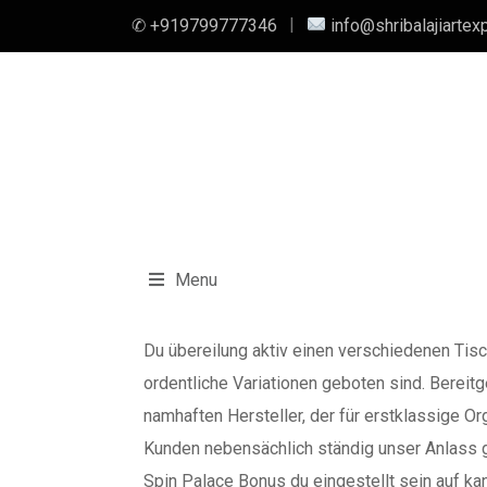
✆ +919799777346
info@shribalajiartex
Menu
Du übereilung aktiv einen verschiedenen Tis
ordentliche Variationen geboten sind. Bereit
namhaften Hersteller, der für erstklassige Or
Kunden nebensächlich ständig unser Anlass ge
Spin Palace Bonus du eingestellt sein auf ka