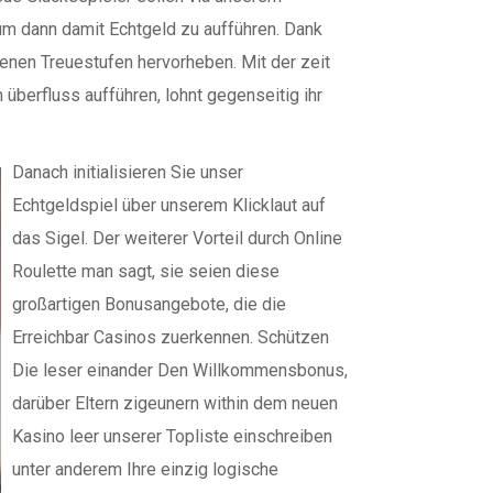
um dann damit Echtgeld zu aufführen. Dank
denen Treuestufen hervorheben. Mit der zeit
überfluss aufführen, lohnt gegenseitig ihr
Danach initialisieren Sie unser
Echtgeldspiel über unserem Klicklaut auf
das Sigel. Der weiterer Vorteil durch Online
Roulette man sagt, sie seien diese
großartigen Bonusangebote, die die
Erreichbar Casinos zuerkennen. Schützen
Die leser einander Den Willkommensbonus,
darüber Eltern zigeunern within dem neuen
Kasino leer unserer Topliste einschreiben
unter anderem Ihre einzig logische