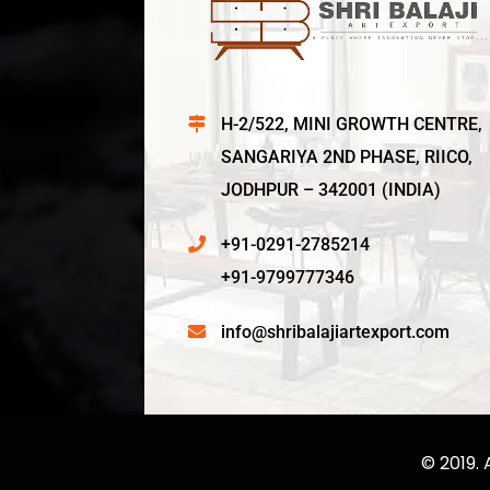
H-2/522, MINI GROWTH CENTRE,
SANGARIYA 2ND PHASE, RIICO,
JODHPUR – 342001 (INDIA)
+91-0291-2785214
+91-9799777346
info@shribalajiartexport.com
© 2019. 