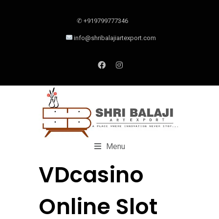
✆ +919799777346
info@shribalajiartexport.com
Menu
VDcasino
Online Slot