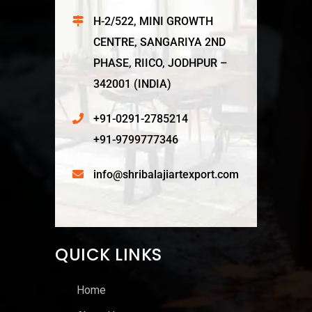
H-2/522, MINI GROWTH
CENTRE, SANGARIYA 2ND
PHASE, RIICO, JODHPUR –
342001 (INDIA)
+91-0291-2785214
+91-9799777346
info@shribalajiartexport.com
QUICK LINKS
Home