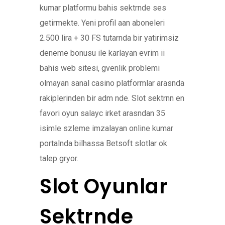
kumar platformu bahis sektrnde ses
getirmekte. Yeni profil aan aboneleri
2.500 lira + 30 FS tutarnda bir yatirimsiz
deneme bonusu ile karlayan evrim ii
bahis web sitesi, gvenlik problemi
olmayan sanal casino platformlar arasnda
rakiplerinden bir adm nde. Slot sektrnn en
favori oyun salayc irket arasndan 35
isimle szleme imzalayan online kumar
portalnda bilhassa Betsoft slotlar ok
talep gryor.
Slot Oyunlar
Sektrnde