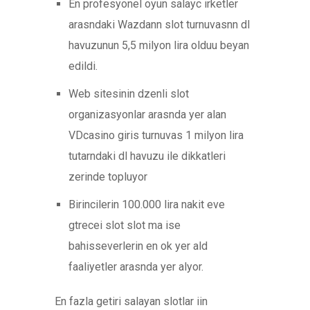
En profesyonel oyun salayc irketler
arasndaki Wazdann slot turnuvasnn dl
havuzunun 5,5 milyon lira olduu beyan
edildi.
Web sitesinin dzenli slot
organizasyonlar arasnda yer alan
VDcasino giris turnuvas 1 milyon lira
tutarndaki dl havuzu ile dikkatleri
zerinde topluyor
Birincilerin 100.000 lira nakit eve
gtrecei slot slot ma ise
bahisseverlerin en ok yer ald
faaliyetler arasnda yer alyor.
En fazla getiri salayan slotlar iin