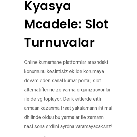
Kyasya
Mcadele: Slot
Turnuvalar
Online kumarhane platformlar arasndaki
konumunu kesintisiz ekilde korumaya
devam eden sanal kumar portal, slot
alternatiflerine zg yarma organizasyonlar
ile de vg topluyor. Deiik eitlerde eitli
armaan kazanma frsat yakalamann ihtimal
dhilinde olduu bu yarmalar ile zamann
nasl sona erdiini ayrdna varamayacaksnz!