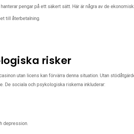
e hanterar pengar på ett säkert sätt. Här är några av de ekonomisk
t till återbetalning.
logiska risker
 casinon utan licens kan förvärra denna situation. Utan stödåtgär
e. De sociala och psykologiska riskerna inkluderar:
h depression.