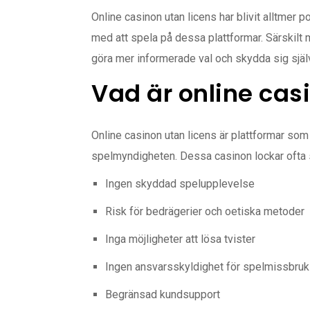
Online casinon utan licens har blivit alltmer
med att spela på dessa plattformar. Särskilt 
göra mer informerade val och skydda sig själ
Vad är online cas
Online casinon utan licens är plattformar s
spelmyndigheten. Dessa casinon lockar ofta sp
Ingen skyddad spelupplevelse
Risk för bedrägerier och oetiska metoder
Inga möjligheter att lösa tvister
Ingen ansvarsskyldighet för spelmissbruk
Begränsad kundsupport