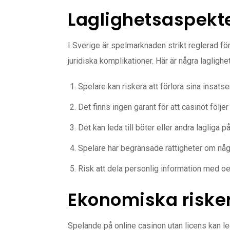
Laglighetsaspekte
I Sverige är spelmarknaden strikt reglerad för 
juridiska komplikationer. Här är några laglighe
Spelare kan riskera att förlora sina insatser
Det finns ingen garant för att casinot följer
Det kan leda till böter eller andra lagliga p
Spelare har begränsade rättigheter om någo
Risk att dela personlig information med oe
Ekonomiska riske
Spelande på online casinon utan licens kan 