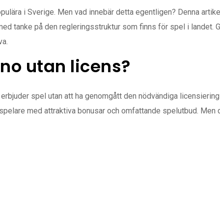
 populära i Sverige. Men vad innebär detta egentligen? Denna arti
med tanke på den regleringsstruktur som finns för spel i landet.
va.
ino utan licens?
om erbjuder spel utan att ha genomgått den nödvändiga licensier
elare med attraktiva bonusar och omfattande spelutbud. Men det f