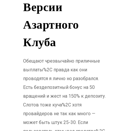
Версии
Азартного
Клуба
Обещают чрезвычайно приличные
выплаты%2C правда как они
проводятся я лично но разобрался.
Есть бездепозитный бонус на 50
вращений и жест на 150% к депозиту.
Слотов тоже куча%2C хотя
провайдеров не так как много —
может быть штук 25-30. Если