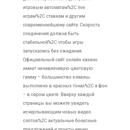
игровым автоматам%2C live
играм%2C ставкам и другим
современнейшему сайта. Скорость
соединения должна быть
стабильной%2C чтобы игры
запускались без ожидания.
Официальный сайт онлайн казино
имеет ненавязчивую цветовую
гамму – большинство клавиш
выполнено в красных тонах%2C а фон
– в сером цвете. Вверху каждой
страницы вы можете увидеть
исчерпывающим новых видео
слотов%2C актуальные бонусные
предложений и пункты меню.