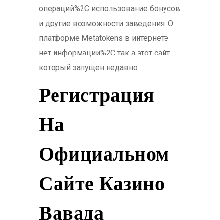
операций%2C использование бонусов
и другие возможности заведения. О
платформе Metatokens в интернете
нет информации%2C так а этот сайт
который запущен недавно.
Регистрация
На
Официальном
Сайте Казино
Вавада