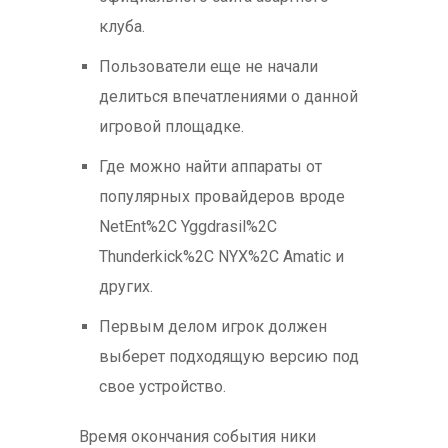
клуба.
Пользователи еще не начали
делиться впечатлениями о данной
игровой площадке.
Где можно найти аппараты от
популярных провайдеров вроде
NetEnt%2C Yggdrasil%2C
Thunderkick%2C NYX%2C Amatic и
других.
Первым делом игрок должен
выберет подходящую версию под
свое устройство.
Время окончания события ники