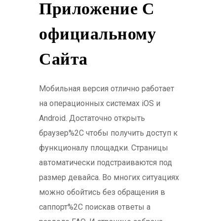
Приложение С
официальному
Сайта
Мобильная версия отлично работает
на операционных системах iOS и
Android. Достаточно открыть
браузер%2C чтобы получить доступ к
функционалу площадки. Страницы
автоматически подстраиваются под
размер девайса. Во многих ситуациях
можно обойтись без обращения в
саппорт%2C поискав ответы а