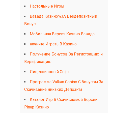
Настольные Игры
Вавада Казино%3A Бездепозитный
Бонус
Мобильная Версия Казино Вавада
начните Играть В Казино
Получение Бонусов За Регистрацию и
Верификацию
Лицензионный Софт
Программа Vulkan Casino С бонусом За
Скачивание никаких Депозита
Каталог Игр В Скачиваемой Версии
Pinup Казино