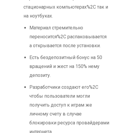
стационарных компьютерах%2C так и
на ноутбуках.
Материал стремительно
переносится%2C распаковывается
а открывается после установки.
Есть бездепозитный бонус на 50
вращений и жест на 150% нему
депозиту.
Разработчики создают его%2C
чтобы пользователи могли
получить доступ к играм же
личному счету в случае
блокировки ресурса провайдерами
интернета.