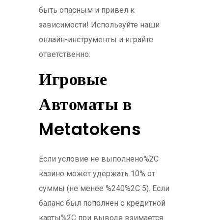
быть опасным и привел к
зависимости! Используйте наши
онлайн-инструменты и играйте
ответственно.
Игровые
Автоматы в
Metatokens
Если условие не выполнено%2C
казино может удержать 10% от
суммы (не менее %240%2C 5). Если
баланс был пополнен с кредитной
карты%2C при выводе взимается