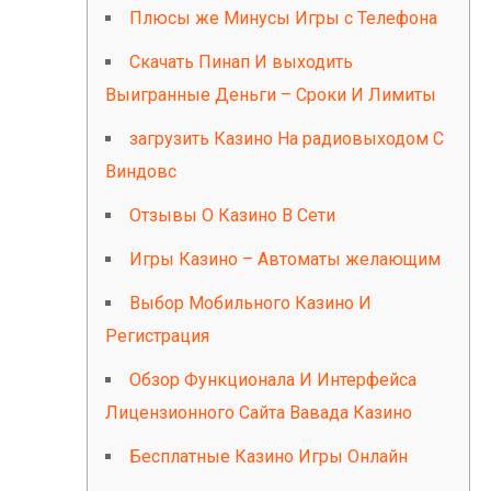
Плюсы же Минусы Игры с Телефона
Скачать Пинап И выходить
Выигранные Деньги – Сроки И Лимиты
загрузить Казино На радиовыходом С
Виндовс
Отзывы О Казино В Сети
Игры Казино – Автоматы желающим
Выбор Мобильного Казино И
Регистрация
Обзор Функционала И Интерфейса
Лицензионного Сайта Вавада Казино
Бесплатные Казино Игры Онлайн