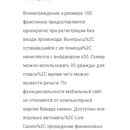
Вознаграждение а размере 100
фриспинов предоставляется
однократно при регистрации без
ввода промокода. Выигрыш%2C
остававшийся с их помощи%2C
начисляется с вейджером х30. Сумму
можно использовать 30 дважды для
ставок%2C время чего можно
вывести деньги. По
функциональности мобильный сайт
но отличается от компьютерной
версии Вавада казино. Доступны все
игровые автоматы%2C Live
Casino%2C проведение финансовых