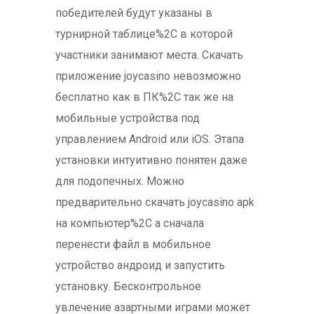
победителей будут указаны в
турнирной таблице%2C в которой
участники занимают места. Скачать
приложение joycasino невозможно
бесплатно как в ПК%2C так же на
мобильные устройства под
управлением Android или iOS. Этапа
установки интуитивно понятен даже
для подопечных. Можно
предварительно скачать joycasino apk
на компьютер%2C а сначала
перенести файл в мобильное
устройство андроид и запустить
установку. Бесконтрольное
увлечение азартными играми может