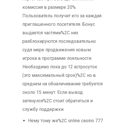
комиссия в размере 20%.
Пользователь получит его за каждая
приглашенного посетителя. Бонус
выдается частями%2C них
разблокируются последовательно
судя мере продвижения новым
игрока в программе лояльности.
Необходимо пока до 12 астросуток
(это максимальный срок)%2C но в
среднем на обналичивание требуется
около 15 минут. Если вывод
затянулся%2C стоит обратиться и
службу поддержки.
Нему тому же%2C online casino 777