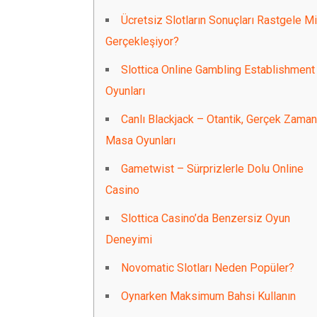
Ücretsiz Slotların Sonuçları Rastgele Mi
Gerçekleşiyor?
Slottica Online Gambling Establishment
Oyunları
Canlı Blackjack – Otantik, Gerçek Zaman
Masa Oyunları
Gametwist – Sürprizlerle Dolu Online
Casino
Slottica Casino’da Benzersiz Oyun
Deneyimi
Novomatic Slotları Neden Popüler?
Oynarken Maksimum Bahsi Kullanın