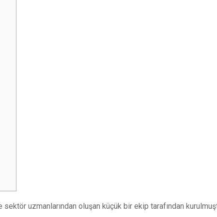
e sektör uzmanlarından oluşan küçük bir ekip tarafından kurulmuştu