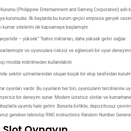
e Kurumu (Philippine Entertainment and Gaming Corporation) adlı
 kurumudur. İlk başlarda bu kurum geçici empieza gerçek casinolar
nı kumar sitelerini de kapsamaya başlamıştır.
eçerlidir – yüksek” “bahis miktarları, daha yüksek getiri sağlar.
arlanmıştır ve oyunculara risksiz ve eğlenceli bir oyun deneyimi
içi modda indirilmeden kullanılabilir.
ğinde sektör uzmanlarından oluşan küçük bir ekip tarafından kurulm
zar oyunları vardır. Bu oyunların her biri, oyuncuların tercihlerine 
enzersiz bir deneyim sunar. Modern ücretsiz slotlar ve kumarhane
 cihazlarla uyumlu hale getirir. Bununla birlikte, depozitosuz çevri
mız gereken teknoloji RNG instructions Random Number Generato
z Slot Oynayın