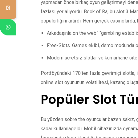
yapmadan önce birkaç oyun geliştirmeyi dene
fazlası yer alıyordu. Book of Ra; bu slot 3 M
popülerliğini artırdı. Hem gerçek casinolarda,
Arkadaşınla on the web” “gambling establis
Free-Slots. Games ekibi, demo modunda oyn
Modern ücretsiz slotlar ve kumarhane sitel
Portföyündeki 170’ten fazla çevrimiçi slotla, in
online slot oyununun volatilitesi, kazanç oluş
Popüler Slot Tür
Bu yüzden sobre the oyuncular bazen sakız, ç
kadar kullanılageldi. Mobil cihazınızda oynam
formatında desteklendiği bir çapraz program o