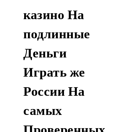
казино На
подлинные
Деньги
Играть же
России На
самых
Проверенных