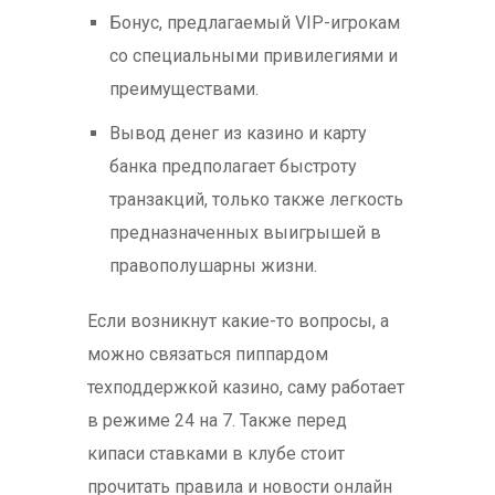
Бонус, предлагаемый VIP-игрокам
со специальными привилегиями и
преимуществами.
Вывод денег из казино и карту
банка предполагает быстроту
транзакций, только также легкость
предназначенных выигрышей в
правополушарны жизни.
Если возникнут какие-то вопросы, а
можно связаться пиппардом
техподдержкой казино, саму работает
в режиме 24 на 7. Также перед
кипаси ставками в клубе стоит
прочитать правила и новости онлайн