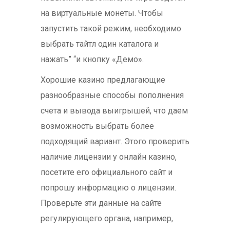
на виртуальные монеты. Чтобы
запустить такой режим, необходимо
выбрать тайтл один каталога и
нажать” “и кнопку «Демо».
Хорошие казино предлагающие
разнообразные способы пополнения
счета и вывода выигрышей, что даем
возможность выбрать более
подходящий вариант. Этого проверить
наличие лицензии у онлайн казино,
посетите его официального сайт и
попрошу информацию о лицензии.
Проверьте эти данные на сайте
регулирующего органа, например,