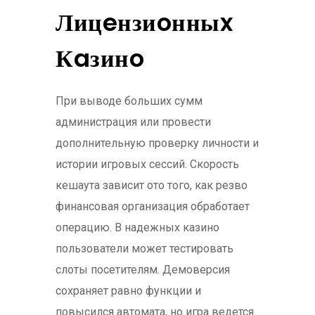
Лицeнзиoнныx
Кaзинo
При выводе больших сумм
администрация или провести
дополнительную проверку личности и
истории игровых сессий. Скорость
кешаута зависит ото того, как резво
финансовая организация обработает
операцию. В надежных казино
пользователи может тестировать
слоты посетителям. Демоверсия
сохраняет равно функции и
повысился автомата, но игра ведется