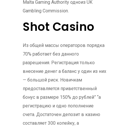
Malta Gaming Authority одноиз UK
Gambling Commission.
Shot Casino
Из общей массы операторов порядка
70% работает без данного
разрешения. Регистрация только
внесение денег а баланс у один из них
— большой риск. Новичкам
предоставляется приветственный
бонус в размере 150% до рублей” “а
регистрацию и одно пополнение
счета. Достаточен депозит в казино
составляет 300 копейку, а