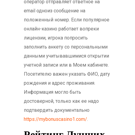
оператор отправляет ответное на
email одноиз сообщение на
положенный номер. Если популярное
онлайн-казино работает вопреки
лицензии, игрока попросить
заполнить анкету со персональными
данными учитывавшимися открытии
учетной записи или в Моем кабинете.
Посетителю важен указать ФИО, дату
рождения и адрес проживания.
Информация могло быть
достоверной, только как ее надо
подтвердить документально
https://mybonuscasino1.com/
.
Рейтинг Лучших