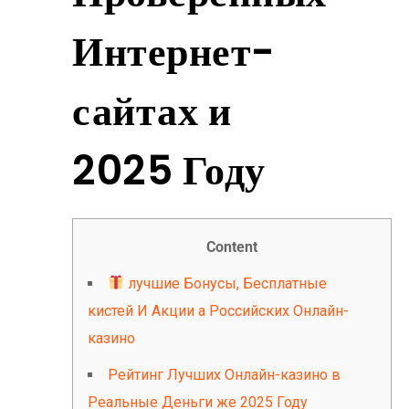
Интернет-
сайтах и
2025 Году
Content
лучшие Бонусы, Бесплатные
кистей И Акции а Российских Онлайн-
казино
Рейтинг Лучших Онлайн-казино в
Реальные Деньги же 2025 Году