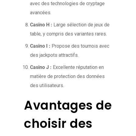
avec des technologies de cryptage
avancées.
Casino H :
Large sélection de jeux de
table, y compris des variantes rares.
Casino I :
Propose des tournois avec
des jackpots attractifs.
Casino J :
Excellente réputation en
matière de protection des données
des utilisateurs.
Avantages de
choisir des