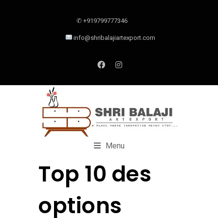
✆ +919799777346
info@shribalajiartexport.com
Menu
Top 10 des
options