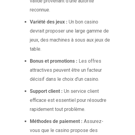
valide provenant d’une autorité
reconnue.
Variété des jeux :
Un bon casino
devrait proposer une large gamme de
jeux, des machines à sous aux jeux de
table.
Bonus et promotions :
Les offres
attractives peuvent être un facteur
décisif dans le choix d’un casino.
Support client :
Un service client
efficace est essentiel pour résoudre
rapidement tout problème.
Méthodes de paiement :
Assurez-
vous que le casino propose des