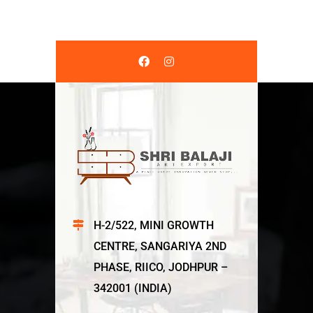
H-2/522, MINI GROWTH
CENTRE, SANGARIYA 2ND
PHASE, RIICO, JODHPUR –
342001 (INDIA)