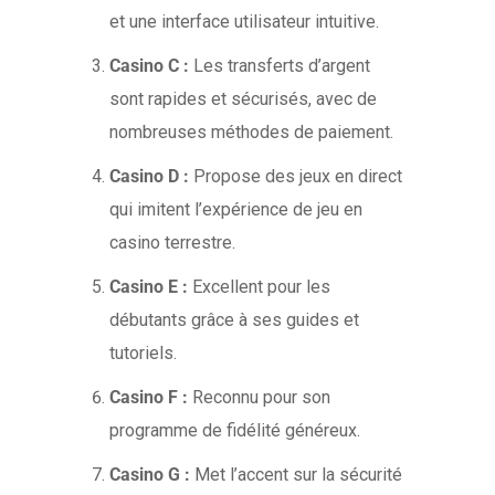
et une interface utilisateur intuitive.
Casino C :
Les transferts d’argent
sont rapides et sécurisés, avec de
nombreuses méthodes de paiement.
Casino D :
Propose des jeux en direct
qui imitent l’expérience de jeu en
casino terrestre.
Casino E :
Excellent pour les
débutants grâce à ses guides et
tutoriels.
Casino F :
Reconnu pour son
programme de fidélité généreux.
Casino G :
Met l’accent sur la sécurité