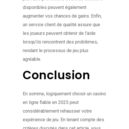
disponibles peuvent également
augmenter vos chances de gains. Enfin,
un service client de qualité assure que
les joueurs peuvent obtenir de l’aide
lorsqu’ils rencontrent des problèmes,
rendant le processus de jeu plus
agréable.
Conclusion
En somme, logiquement choisir un casino
en ligne fiable en 2025 peut
considérablement rehausser votre
expérience de jeu. En tenant compte des
critères discutés dans cet article, vous