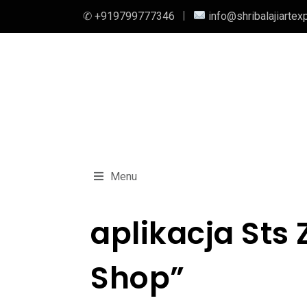
✆ +919799777346
info@shribalajiartex
Menu
‎aplikacja St
Shop”