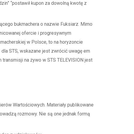
dzin” “postawił kupon za dowolną kwotę z
snącego bukmachera o nazwie Fuksiarz. Mimo
óżnicowanej ofercie i progresywnym
kmacherskiej w Polsce, to na horyzoncie
wy dla STS, wskazane jest zwrócić uwagę em
 transmisji na żywo w STS TELEVISION jest
pierów Wartościowych. Materiały publikowane
prowadzą rozmowy. Nie są one jednak formą