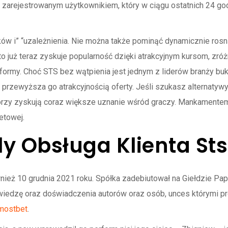
zarejestrowanym użytkownikiem, który w ciągu ostatnich 24 go
dków i” “uzależnienia. Nie można także pominąć dynamicznie ro
to już teraz zyskuje popularność dzięki atrakcyjnym kursom, zr
formy. Choć STS bez wątpienia jest jednym z liderów branży bu
e przewyższa go atrakcyjnością oferty. Jeśli szukasz alternaty
órzy zyskują coraz większe uznanie wśród graczy. Mankamentem
etowej.
ly Obsługa Klienta Sts
nież 10 grudnia 2021 roku. Spółka zadebiutował na Giełdzie Pa
, wiedzę oraz doświadczenia autorów oraz osób, unces którymi 
mostbet
.