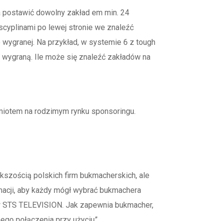
a postawić dowolny zakład em min. 24
scyplinami po lewej stronie we znaleźć
o wygranej. Na przykład, w systemie 6 z tough
 wygraną. Ile może się znaleźć zakładów na
miotem na rodzimym rynku sponsoringu.
kszością polskich firm bukmacherskich, ale
rmacji, aby każdy mógł wybrać bukmachera
h w STS TELEVISION. Jak zapewnia bukmacher,
ego połączenia przy użyciu”