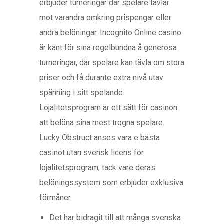
erbjuder turneringar där spelare tävlar
mot varandra omkring prispengar eller
andra belöningar. Incognito Online casino
är känt för sina regelbundna å generösa
turneringar, där spelare kan tävla om stora
priser och få durante extra nivå utav
spänning i sitt spelande.
Lojalitetsprogram är ett sätt för casinon
att belöna sina mest trogna spelare.
Lucky Obstruct anses vara e bästa
casinot utan svensk licens för
lojalitetsprogram, tack vare deras
belöningssystem som erbjuder exklusiva
förmåner.
Det har bidragit till att många svenska