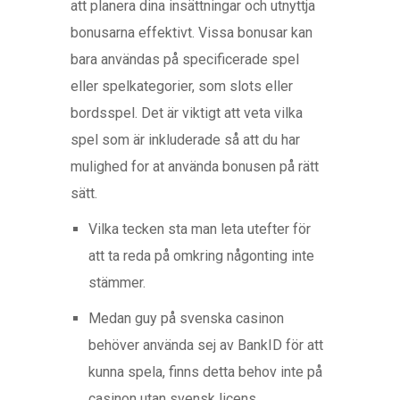
att planera dina insättningar och utnyttja
bonusarna effektivt. Vissa bonusar kan
bara användas på specificerade spel
eller spelkategorier, som slots eller
bordsspel. Det är viktigt att veta vilka
spel som är inkluderade så att du har
mulighed for at använda bonusen på rätt
sätt.
Vilka tecken sta man leta utefter för
att ta reda på omkring någonting inte
stämmer.
Medan guy på svenska casinon
behöver använda sej av BankID för att
kunna spela, finns detta behov inte på
casinon utan svensk licens.