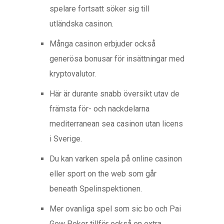
spelare fortsatt söker sig till
utländska casinon.
Många casinon erbjuder också
generösa bonusar för insättningar med
kryptovalutor.
Här är durante snabb översikt utav de
främsta för- och nackdelarna
mediterranean sea casinon utan licens
i Sverige.
Du kan varken spela på online casinon
eller sport on the web som går
beneath Spelinspektionen.
Mer ovanliga spel som sic bo och Pai
Gow Poker tillför också en extra