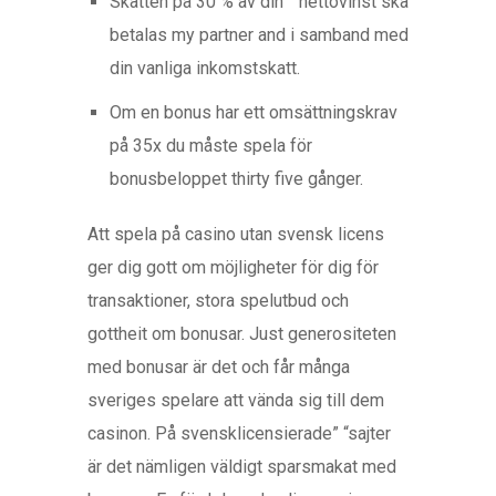
Skatten på 30 % av din” “nettovinst ska
betalas my partner and i samband med
din vanliga inkomstskatt.
Om en bonus har ett omsättningskrav
på 35x du måste spela för
bonusbeloppet thirty five gånger.
Att spela på casino utan svensk licens
ger dig gott om möjligheter för dig för
transaktioner, stora spelutbud och
gottheit om bonusar. Just generositeten
med bonusar är det och får många
sveriges spelare att vända sig till dem
casinon. På svensklicensierade” “sajter
är det nämligen väldigt sparsmakat med