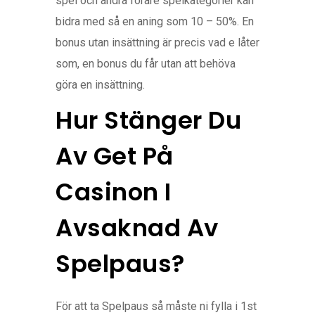
spel och andra förare spelkategorier kan
bidra med så en aning som 10 – 50%. En
bonus utan insättning är precis vad e låter
som, en bonus du får utan att behöva
göra en insättning.
Hur Stänger Du
Av Get På
Casinon I
Avsaknad Av
Spelpaus?
För att ta Spelpaus så måste ni fylla i 1st