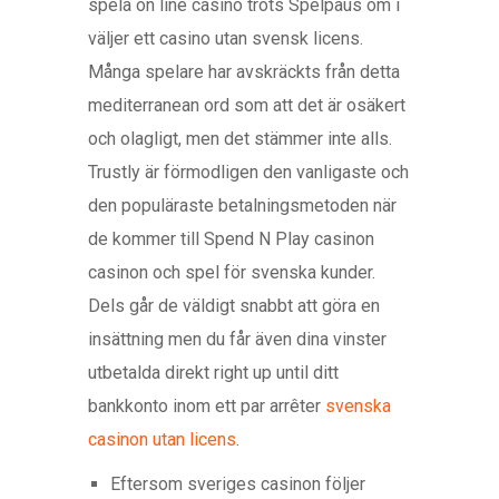
spela on line casino trots Spelpaus om i
väljer ett casino utan svensk licens.
Många spelare har avskräckts från detta
mediterranean ord som att det är osäkert
och olagligt, men det stämmer inte alls.
Trustly är förmodligen den vanligaste och
den populäraste betalningsmetoden när
de kommer till Spend N Play casinon
casinon och spel för svenska kunder.
Dels går de väldigt snabbt att göra en
insättning men du får även dina vinster
utbetalda direkt right up until ditt
bankkonto inom ett par arrêter
svenska
casinon utan licens
.
Eftersom sveriges casinon följer