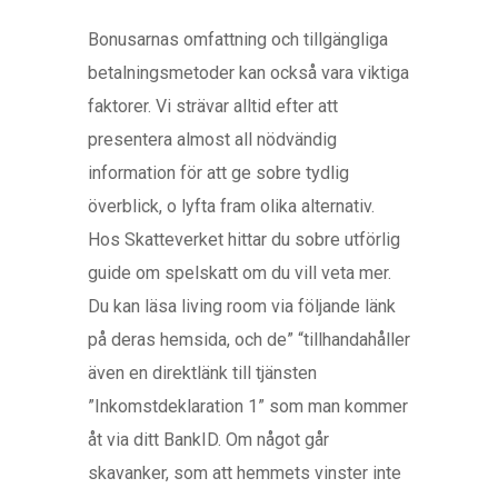
Bonusarnas omfattning och tillgängliga
betalningsmetoder kan också vara viktiga
faktorer. Vi strävar alltid efter att
presentera almost all nödvändig
information för att ge sobre tydlig
överblick, o lyfta fram olika alternativ.
Hos Skatteverket hittar du sobre utförlig
guide om spelskatt om du vill veta mer.
Du kan läsa living room via följande länk
på deras hemsida, och de” “tillhandahåller
även en direktlänk till tjänsten
”Inkomstdeklaration 1” som man kommer
åt via ditt BankID. Om något går
skavanker, som att hemmets vinster inte