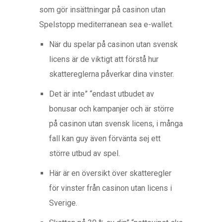
som gör insättningar på casinon utan
Spelstopp mediterranean sea e-wallet.
När du spelar på casinon utan svensk
licens är de viktigt att förstå hur
skattereglerna påverkar dina vinster.
Det är inte” “endast utbudet av
bonusar och kampanjer och är större
på casinon utan svensk licens, i många
fall kan guy även förvänta sej ett
större utbud av spel.
Här är en översikt över skatteregler
för vinster från casinon utan licens i
Sverige.