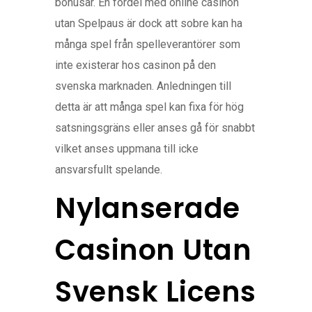
bonusar. En fördel med online casinon
utan Spelpaus är dock att sobre kan ha
många spel från spelleverantörer som
inte existerar hos casinon på den
svenska marknaden. Anledningen till
detta är att många spel kan fixa för hög
satsningsgräns eller anses gå för snabbt
vilket anses uppmana till icke
ansvarsfullt spelande.
Nylanserade
Casinon Utan
Svensk Licens