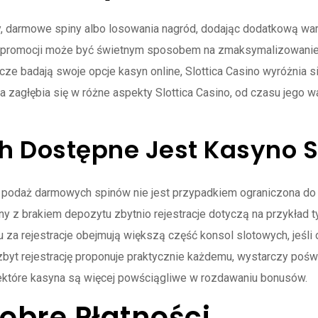
, darmowe spiny albo losowania nagród, dodając dodatkową war
h promocji może być świetnym sposobem na zmaksymalizowanie 
ze badają swoje opcje kasyn online, Slottica Casino wyróżnia s
a zagłębia się w różne aspekty Slottica Casino, od czasu jego 
h Dostępne Jest Kasyno S
 podaż darmowych spinów nie jest przypadkiem ograniczona do
y z brakiem depozytu zbytnio rejestracje dotyczą na przykład t
 za rejestracje obejmują większą część konsol slotowych, jeśli
t rejestrację proponuje praktycznie każdemu, wystarczy poświę
iektóre kasyna są więcej powściągliwe w rozdawaniu bonusów.
obre Płatności