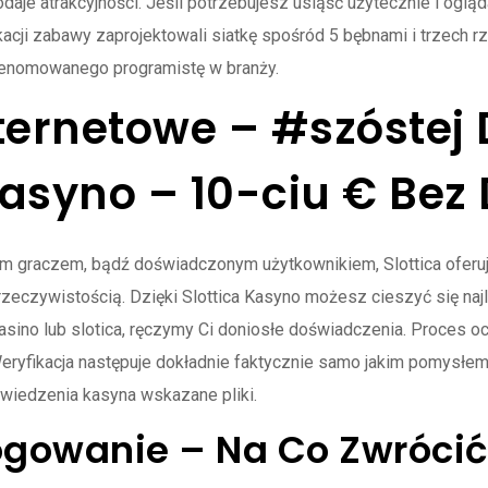
je atrakcyjności. Jeśli potrzebujesz usiąść użytecznie i oglą
acji zabawy zaprojektowali siatkę spośród 5 bębnami i trzech rz
 renomowanego programistę w branży.
ternetowe – #szóste
Kasyno – 10-ciu € Bez
 graczem, bądź doświadczonym użytkownikiem, Slottica oferuje 
 rzeczywistością. Dzięki Slottica Kasyno możesz cieszyć się najl
casino lub slotica, ręczymy Ci doniosłe doświadczenia. Proces oc
Weryfikacja następuje dokładnie faktycznie samo jakim pomysł
dwiedzenia kasyna wskazane pliki.
Logowanie – Na Co Zwróci