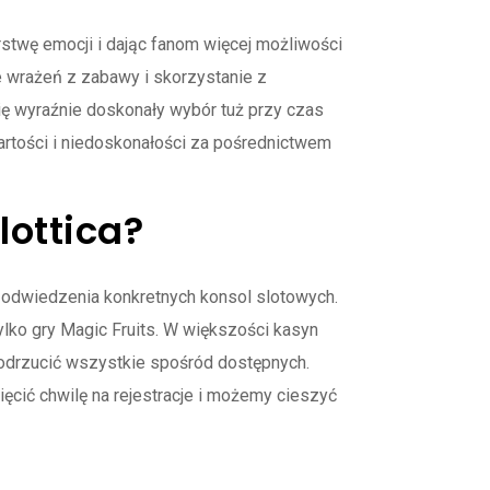
stwę emocji i dając fanom więcej możliwości
wrażeń z zabawy i skorzystanie z
ię wyraźnie doskonały wybór tuż przy czas
wartości i niedoskonałości za pośrednictwem
lottica?
 odwiedzenia konkretnych konsol slotowych.
ylko gry Magic Fruits. W większości kasyn
 odrzucić wszystkie spośród dostępnych.
cić chwilę na rejestracje i możemy cieszyć