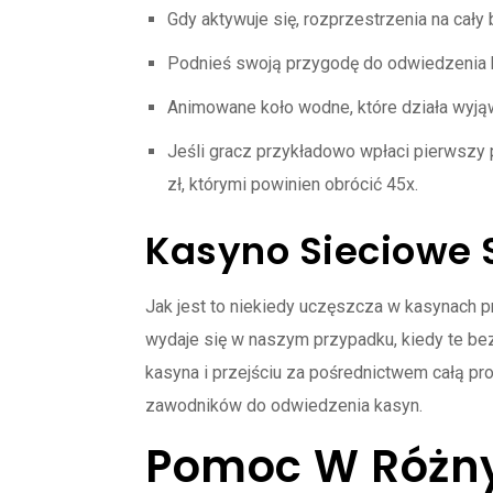
Gdy aktywuje się, rozprzestrzenia na cał
Podnieś swoją przygodę do odwiedzenia 
Animowane koło wodne, które działa wyjąw
Jeśli gracz przykładowo wpłaci pierwszy
zł, którymi powinien obrócić 45x.
Kasyno Sieciowe S
Jak jest to niekiedy uczęszcza w kasynach pr
wydaje się w naszym przypadku, kiedy te be
kasyna i przejściu za pośrednictwem całą pro
zawodników do odwiedzenia kasyn.
Pomoc W Różn