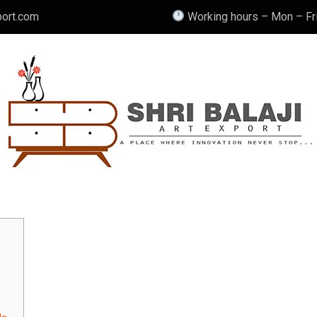
port.com
Working hours – Mon – Fri