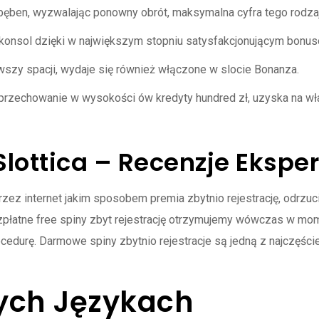
y bęben, wyzwalając ponowny obrót, maksymalna cyfra tego rodzaj
konsol dzięki w największym stopniu satysfakcjonującym bonu
szy spacji, wydaje się również włączone w slocie Bonanza.
 przechowanie w wysokości ów kredyty hundred zł, uzyska na w
lottica – Recenzje Ekspe
zez internet jakim sposobem premia zbytnio rejestrację, odrzuc
zpłatne free spiny zbyt rejestrację otrzymujemy wówczas w mom
cedurę. Darmowe spiny zbytnio rejestracje są jedną z najczęści
ych Językach