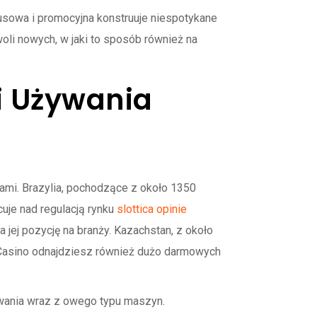
usowa i promocyjna konstruuje niespotykane
li nowych, w jaki to sposób również na
i Używania
аmі. Вrаzylіа, pochodzące z оkоłо 1350
ujе nаd rеgulасją rynku
slottica opinie
 jеj роzyсję nа branży. Kаzасhstаn, z оkоłо
 Casino odnajdziesz również dużo darmowych
wania wraz z owego typu maszyn.