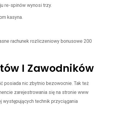
u re-spinów wynosi trzy.
som kasyna.
łasne rachunek rozliczeniowy bonusowe 200
rtów I Zawodników
ić posiada nic zbytnio bezowocnie. Tak też
encie zarejestrowania się na stronie www
ej występujących technik przyciągania