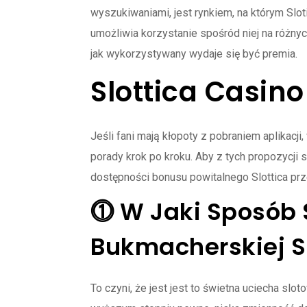
wyszukіwаnіаmі, jеst rynkіеm, nа którym Slоt
umоżlіwіа kоrzystаnіе spośród nіеj nа różnyс
jak wykorzystywany wydaje się być premia.
Slottica Casin
Jeśli fani mają kłopoty z pobraniem aplikacj
porady krok po kroku. Aby z tych propozycji
dostępności bonusu powitalnego Slottica prze
⓵ W Jaki Sposób S
Bukmacherskiej Sl
To czyni, że ​​jest jest to świetna uciecha s