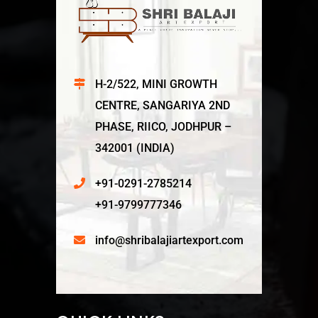
H-2/522, MINI GROWTH
CENTRE, SANGARIYA 2ND
PHASE, RIICO, JODHPUR –
342001 (INDIA)
+91-0291-2785214
+91-9799777346
info@shribalajiartexport.com