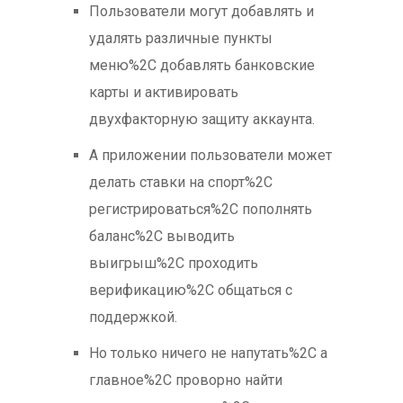
Пользователи могут добавлять и
удалять различные пункты
меню%2C добавлять банковские
карты и активировать
двухфакторную защиту аккаунта.
А приложении пользователи может
делать ставки на спорт%2C
регистрироваться%2C пополнять
баланс%2C выводить
выигрыш%2C проходить
верификацию%2C общаться с
поддержкой.
Но только ничего не напутать%2C а
главное%2C проворно найти