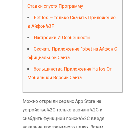
Ставки спустя Программу
Bet Іos — только Скачать Приложение
в Айфон%3F
Настройки И Особенности
Скачать Приложение 1xbet на Айфон С
официальной Сайта
большинства Приложения На Ios От
Мобильной Версии Сайта
Можно открыли сервис App Store на
устройстве%2C только вариант%2C и
снабдить функцией поиска%2C введя
название программного целях. Затем