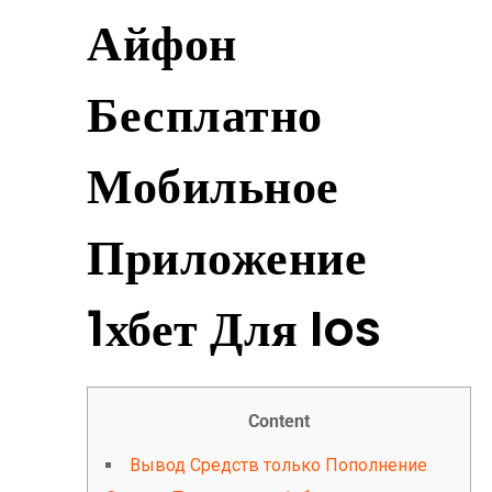
Айфон
Бесплатно
Мобильное
Приложение
1хбет Для Ios
Content
Вывод Средств только Пополнение