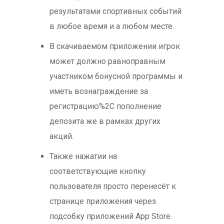
результатами спортивных событий
в любое время и а любом месте.
В скачиваемом приложении игрок
может должно равноправным
участником бонусной программы и
иметь вознаграждение за
регистрацию%2C пополнение
депозита же в рамках других
акций.
Также нажатии на
соответствующие кнопку
пользователя просто перенесёт к
странице приложения через
подсобку приложений App Store.