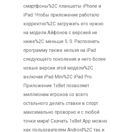
смартфоны%2C планшеты iPhone и
iPad. Чтобы приложение работало
корректно%2C загружать его нужно
на модели Айфонов с версией не
ниже%2C меньше 5. 0. Распознать
программу также нельзя на iPad
следующего поколения и него более
новые версии этой модели%2C
включая iPad Mini%2C iPad Pro.
Приложение 1хBet позволяет
миллионам игроков со всего
остального делать ставки в спорт
максимально проворно и с любой
точки мира! Скачать 1xBet App можно
как пользователям Android%2C так и