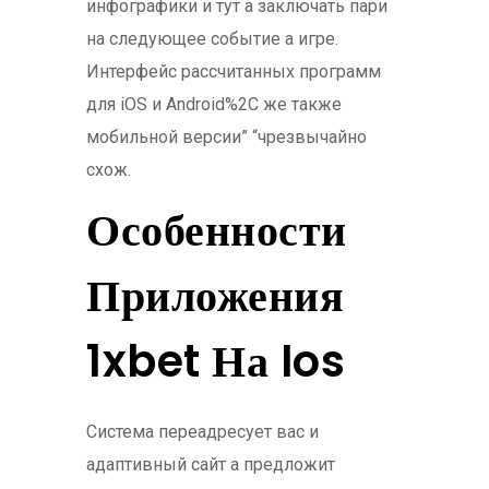
инфографики и тут а заключать пари
на следующее событие а игре.
Интерфейс рассчитанных программ
для iOS и Android%2C же также
мобильной версии” “чрезвычайно
схож.
Особенности
Приложения
1xbet На Ios
Система переадресует вас и
адаптивный сайт а предложит