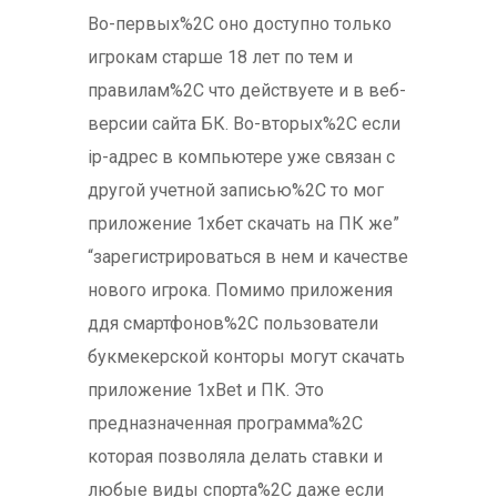
Во-первых%2C оно доступно только
игрокам старше 18 лет по тем и
правилам%2C что действуете и в веб-
версии сайта БК. Во-вторых%2C если
ip-адрес в компьютере уже связан с
другой учетной записью%2C то мог
приложение 1хбет скачать на ПК же”
“зарегистрироваться в нем и качестве
нового игрока. Помимо приложения
ддя смартфонов%2C пользователи
букмекерской конторы могут скачать
приложение 1xBet и ПК. Это
предназначенная программа%2C
которая позволяла делать ставки и
любые виды спорта%2C даже если