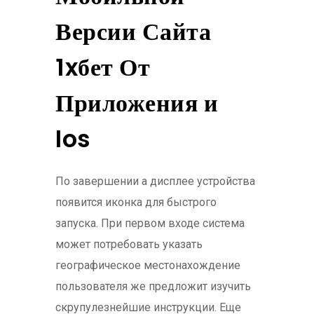
Версии Сайта
1xбет От
Приложения и
Ios
По завершении а дисплее устройства
появится иконка для быстрого
запуска. При первом входе система
может потребовать указать
географическое местонахождение
пользователя же предложит изучить
скрупулезнейшие инструкции. Еще