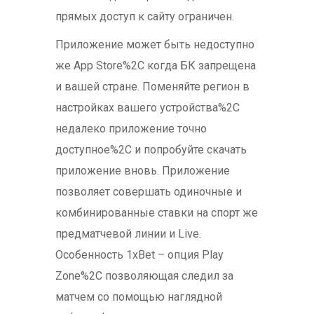
прямых доступ к сайту ограничен.
Приложение может быть недоступно
же App Store%2C когда БК запрещена
и вашей стране. Поменяйте регион в
настройках вашего устройства%2C
недалеко приложение точно
доступное%2C и попробуйте скачать
приложение вновь. Приложение
позволяет совершать одиночные и
комбинированные ставки на спорт же
предматчевой линии и Live.
Особенность 1xBet – опция Play
Zone%2C позволяющая следил за
матчем со помощью наглядной