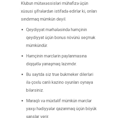
Klubun mütəxəssisləri mühafizə üçün
xüsusi şifrələrdən istifadə edirlər ki, onları
sındırmaq mümkün deyil.
Qeydiyyat mərhələsində həmçinin
qeydiyyat üçün bonus növünü seçmək
mümkündür.
Həmçinin mərclərin paylanmasına
diqqətlə yanaşmaq lazımdır.
Bu saytda siz true bukmeker dilerləri
ilə çoxlu canlı kazino oyunları oynaya
bilərsiniz.
Maraqlı və müxtəlif mümkün mərclər
yaxşı hədiyyələr qazanmaq üçün böyük
şanslar verir.