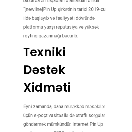
bazarda ən rəqabətli olanlardan biridir.”
“[newline]Pin Up şirkətinin tarixi 2019-cu
ildə başlayıb və fəaliyyəti dövründə
platforma yaxşı reputasiya və yüksək
reytinq qazanmağı bacarıb.
Texniki
Dəstək
Xidməti
Eyni zamanda, daha mürəkkəb məsələlər
üçün e-poçt vasitəsilə də ətraflı sorğular
göndərmək mümkündür. Internet Pin Up