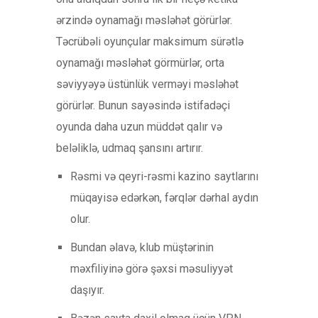
ərzində oynamağı məsləhət görürlər.
Təcrübəli oyunçular maksimum sürətlə
oynamağı məsləhət görmürlər, orta
səviyyəyə üstünlük verməyi məsləhət
görürlər. Bunun sayəsində istifadəçi
oyunda daha uzun müddət qalır və
beləliklə, udmaq şansını artırır.
Rəsmi və qeyri-rəsmi kazino saytlarını
müqayisə edərkən, fərqlər dərhal aydın
olur.
Bundan əlavə, klub müştərinin
məxfiliyinə görə şəxsi məsuliyyət
daşıyır.