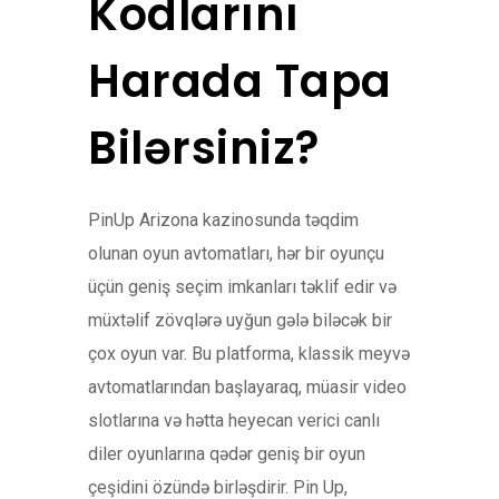
Kodlarını
Harada Tapa
Bilərsiniz?
PinUp Arizona kazinosunda təqdim
olunan oyun avtomatları, hər bir oyunçu
üçün geniş seçim imkanları təklif edir və
müxtəlif zövqlərə uyğun gələ biləcək bir
çox oyun var. Bu platforma, klassik meyvə
avtomatlarından başlayaraq, müasir video
slotlarına və hətta heyecan verici canlı
diler oyunlarına qədər geniş bir oyun
çeşidini özündə birləşdirir. Pin Up,