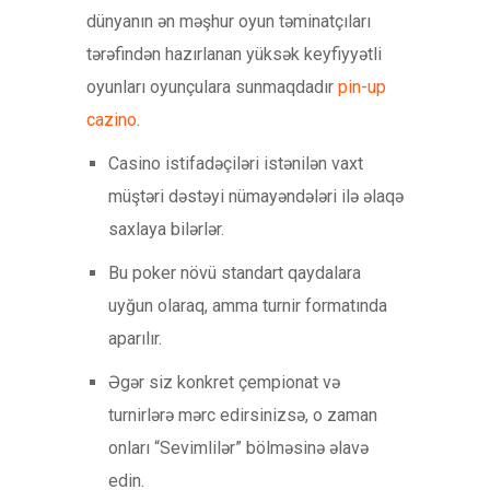
dünyanın ən məşhur oyun təminatçıları
tərəfindən hazırlanan yüksək keyfiyyətli
oyunları oyunçulara sunmaqdadır
pin-up
cazino
.
Casino istifadəçiləri istənilən vaxt
müştəri dəstəyi nümayəndələri ilə əlaqə
saxlaya bilərlər.
Bu poker növü standart qaydalara
uyğun olaraq, amma turnir formatında
aparılır.
Əgər siz konkret çempionat və
turnirlərə mərc edirsinizsə, o zaman
onları “Sevimlilər” bölməsinə əlavə
edin.