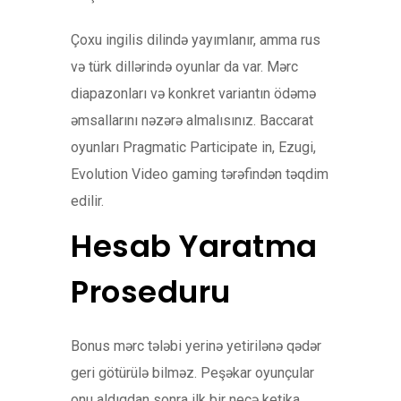
Çoxu ingilis dilində yayımlanır, amma rus
və türk dillərində oyunlar da var. Mərc
diapazonları və konkret variantın ödəmə
əmsallarını nəzərə almalısınız. Baccarat
oyunları Pragmatic Participate in, Ezugi,
Evolution Video gaming tərəfindən təqdim
edilir.
Hesab Yaratma
Proseduru
Bonus mərc tələbi yerinə yetirilənə qədər
geri götürülə bilməz. Peşəkar oyunçular
onu aldıqdan sonra ilk bir neçə ketika