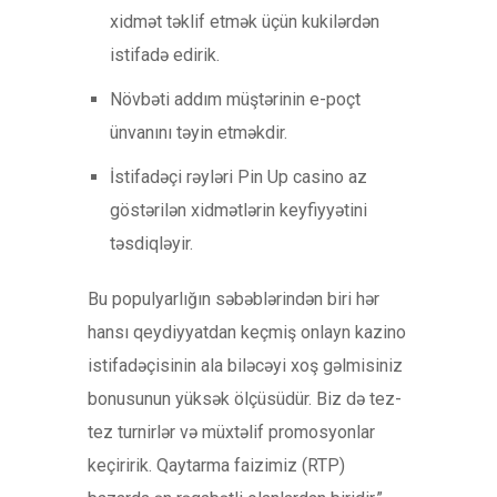
xidmət təklif etmək üçün kukilərdən
istifadə edirik.
Növbəti addım müştərinin e-poçt
ünvanını təyin etməkdir.
İstifadəçi rəyləri Pin Up casino az
göstərilən xidmətlərin keyfiyyətini
təsdiqləyir.
Bu populyarlığın səbəblərindən biri hər
hansı qeydiyyatdan keçmiş onlayn kazino
istifadəçisinin ala biləcəyi xoş gəlmisiniz
bonusunun yüksək ölçüsüdür. Biz də tez-
tez turnirlər və müxtəlif promosyonlar
keçiririk. Qaytarma faizimiz (RTP)