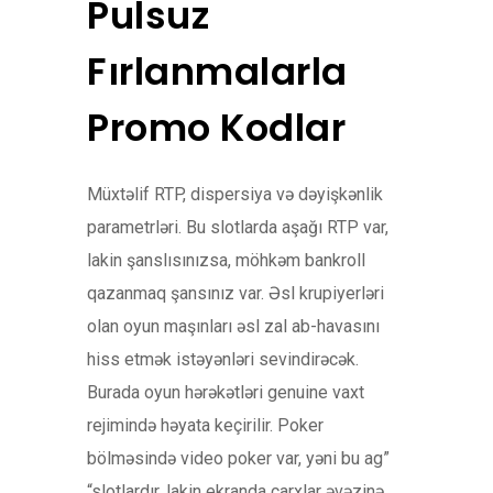
Pulsuz
Fırlanmalarla
Promo Kodlar
Müxtəlif RTP, dispersiya və dəyişkənlik
parametrləri. Bu slotlarda aşağı RTP var,
lakin şanslısınızsa, möhkəm bankroll
qazanmaq şansınız var. Əsl krupiyerləri
olan oyun maşınları əsl zal ab-havasını
hiss etmək istəyənləri sevindirəcək.
Burada oyun hərəkətləri genuine vaxt
rejimində həyata keçirilir. Poker
bölməsində video poker var, yəni bu ag”
“slotlardır, lakin ekranda çarxlar əvəzinə