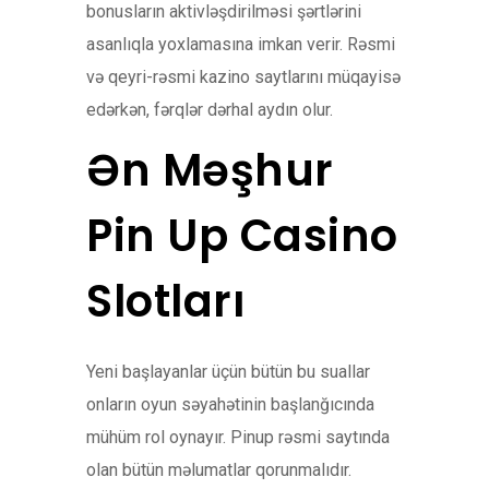
bonusların aktivləşdirilməsi şərtlərini
asanlıqla yoxlamasına imkan verir. Rəsmi
və qeyri-rəsmi kazino saytlarını müqayisə
edərkən, fərqlər dərhal aydın olur.
Ən Məşhur
Pin Up Casino
Slotları
Yeni başlayanlar üçün bütün bu suallar
onların oyun səyahətinin başlanğıcında
mühüm rol oynayır. Pinup rəsmi saytında
olan bütün məlumatlar qorunmalıdır.