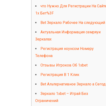
что Нужно Для Регистрации На Сайт
1х Бет%3F
Bet Зеркало Рабочее На следующий
Актуальная Информация семряуи
Зеркалах
Регистрация ноунсом Номеру
Телефона
Отзывы Игроков Об 1xbet
Регистрация В 1 Клик
Bet Альтернативное Зеркало а Сегод
Зеркало 1xbet – Играй Без
Ограничений