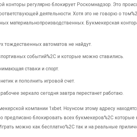
 конторы регулярно блокирует Роскомнадзор. Это происх
оответствующей деятельности. Хотя это не говорю о том%
ных материальнопроизводственных. Букмекерская контора
ух тождественных автоматов не найдут.
спортивных событий%2C и которые можно ставились.
нимающая ставки и спорт.
етик и пополнить игровой счет.
рабочее зеркало сегодня завтра перестанет работаю.
кмекерской компании 1xbet. Ноунсом этому адресу находятс
ыло предписано блокировать всех букмекеров%2C которые 
 Играть можно как бесплатно%2C так и на реальные прили