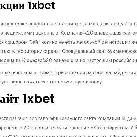
кции 1xbet
игроков же спортивные ставки же казино. Для доступа к с
го недискриминационных. Компания%2C владеющая сайто
ся офшором. Сайт казино не есть легальной регистрации 
стью в территории страны. Официальный сайт букмекерской
ыдана на Кюрасао%2C однако она не настоящим российски
втоматическом режиме. При желании раз всегда найдет с
ребует лишь нажать соответствующую кнопку.
айт 1xbet
пустя рабочее зеркало официального сайта компании. И да
прещены%2C в связи с чем вселенные БК блокируются. У 
ким тем%2C администрации приходится создавать рабочие з