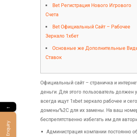
Bet Регистрация Нового Игрового
Счета
Bet Официальный Сайт – Рабочее
Зеркало 1хбет
Основные же Дополнительные Вид
Ставок
Официальный сайт – страничка и интерн
деньги. Для этого пользователь должен 
всегда ищут 1xbet зеркало рабочее и се
←
домены%2C для их замены. На ваш номер 
беспрепятственно избегать им для автор
Enquiry
Администрация компании постоянно о