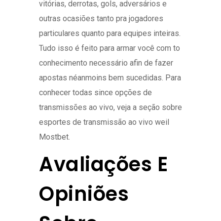
vitórias, derrotas, gols, adversários e
outras ocasiões tanto pra jogadores
particulares quanto para equipes inteiras.
Tudo isso é feito para armar você com to
conhecimento necessário afin de fazer
apostas néanmoins bem sucedidas. Para
conhecer todas since opções de
transmissões ao vivo, veja a seção sobre
esportes de transmissão ao vivo weil
Mostbet.
Avaliações E
Opiniões