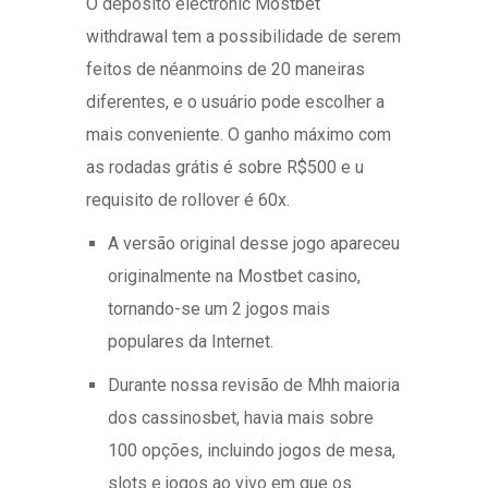
O depósito electronic Mostbet
withdrawal tem a possibilidade de serem
feitos de néanmoins de 20 maneiras
diferentes, e o usuário pode escolher a
mais conveniente. O ganho máximo com
as rodadas grátis é sobre R$500 e u
requisito de rollover é 60x.
A versão original desse jogo apareceu
originalmente na Mostbet casino,
tornando-se um 2 jogos mais
populares da Internet.
Durante nossa revisão de Mhh maioria
dos cassinosbet, havia mais sobre
100 opções, incluindo jogos de mesa,
slots e jogos ao vivo em que os