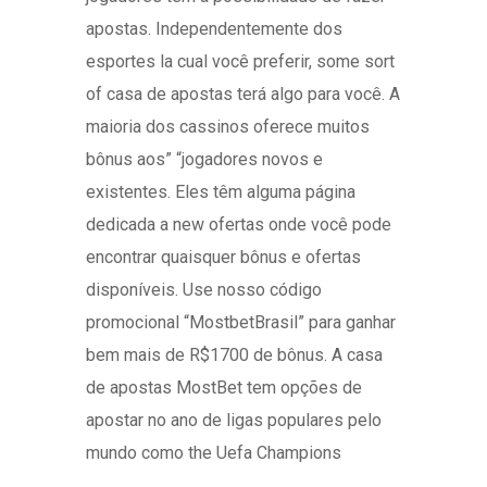
apostas. Independentemente dos
esportes la cual você preferir, some sort
of casa de apostas terá algo para você. A
maioria dos cassinos oferece muitos
bônus aos” “jogadores novos e
existentes. Eles têm alguma página
dedicada a new ofertas onde você pode
encontrar quaisquer bônus e ofertas
disponíveis. Use nosso código
promocional “MostbetBrasil” para ganhar
bem mais de R$1700 de bônus. A casa
de apostas MostBet tem opções de
apostar no ano de ligas populares pelo
mundo como the Uefa Champions