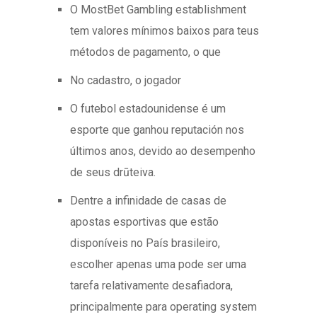
O MostBet Gambling establishment
tem valores mínimos baixos para teus
métodos de pagamento, o que
No cadastro, o jogador
O futebol estadounidense é um
esporte que ganhou reputación nos
últimos anos, devido ao desempenho
de seus drūteiva.
Dentre a infinidade de casas de
apostas esportivas que estão
disponíveis no País brasileiro,
escolher apenas uma pode ser uma
tarefa relativamente desafiadora,
principalmente para operating system