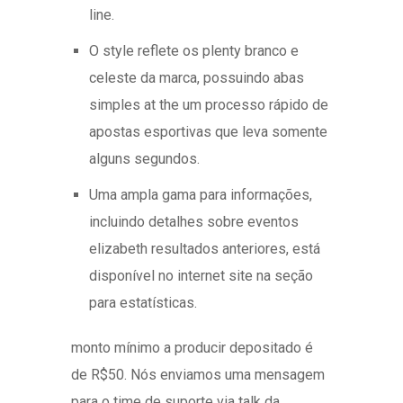
line.
O style reflete os plenty branco e
celeste da marca, possuindo abas
simples at the um processo rápido de
apostas esportivas que leva somente
alguns segundos.
Uma ampla gama para informações,
incluindo detalhes sobre eventos
elizabeth resultados anteriores, está
disponível no internet site na seção
para estatísticas.
monto mínimo a producir depositado é
de R$50. Nós enviamos uma mensagem
para o time de suporte via talk da