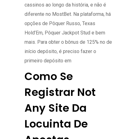
cassinos ao longo da história, e não é
diferente no MostBet. Na plataforma, há
opções de Pôquer Russo, Texas
Hold’Em, Pôquer Jackpot Stud e bem
mais. Para obter o bônus de 125% no de
início depósito, é preciso fazer o
primeiro depósito em
Como Se
Registrar Not
Any Site Da
Locuinta De