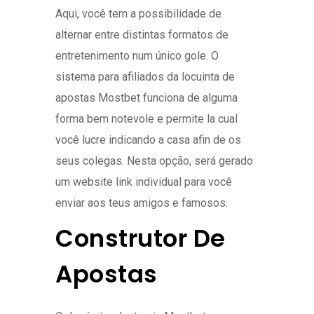
Aqui, você tem a possibilidade de
alternar entre distintas formatos de
entretenimento num único gole. O
sistema para afiliados da locuinta de
apostas Mostbet funciona de alguma
forma bem notevole e permite la cual
você lucre indicando a casa afin de os
seus colegas. Nesta opção, será gerado
um website link individual para você
enviar aos teus amigos e famosos.
Construtor De
Apostas