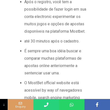
Após o registro, você tem a
possibilidade de fazer login em sua
conta electronic experimentar os
muitos jogos e opções de apostas
disponíveis na plataforma Mostbet.
até 30 minutos após o cadastro.
É sempre uma boa idéia buscar e
comparar muchas plataformas de
apostas online anteriormente a
sentenciar usar uma.
O MostBet official website está
acessível by way of navegadores
mobile, search engine marketing
↓
necessidade de
Enquiry