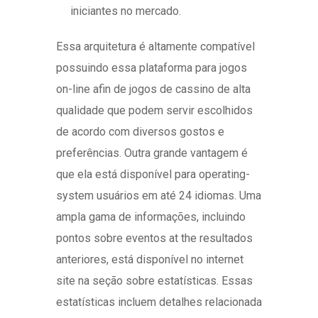
iniciantes no mercado.
Essa arquitetura é altamente compatível
possuindo essa plataforma para jogos
on-line afin de jogos de cassino de alta
qualidade que podem servir escolhidos
de acordo com diversos gostos e
preferências. Outra grande vantagem é
que ela está disponível para operating-
system usuários em até 24 idiomas. Uma
ampla gama de informações, incluindo
pontos sobre eventos at the resultados
anteriores, está disponível no internet
site na seção sobre estatísticas. Essas
estatísticas incluem detalhes relacionada