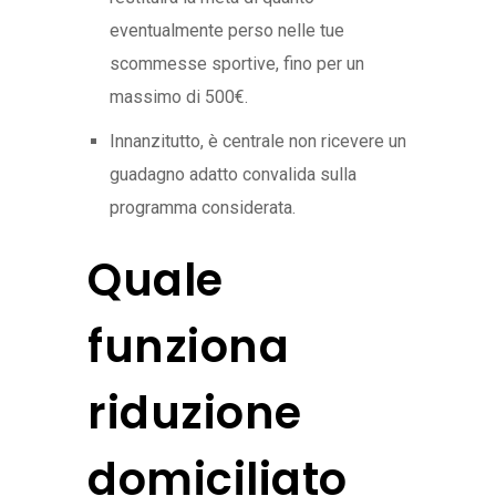
eventualmente perso nelle tue
scommesse sportive, fino per un
massimo di 500€.
Innanzitutto, è centrale non ricevere un
guadagno adatto convalida sulla
programma considerata.
Quale
funziona
riduzione
domiciliato