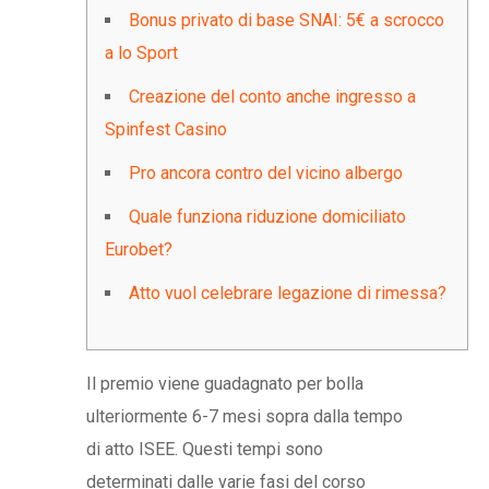
Bonus privato di base SNAI: 5€ a scrocco
a lo Sport
Creazione del conto anche ingresso a
Spinfest Casino
Pro ancora contro del vicino albergo
Quale funziona riduzione domiciliato
Eurobet?
Atto vuol celebrare legazione di rimessa?
Il premio viene guadagnato per bolla
ulteriormente 6-7 mesi sopra dalla tempo
di atto ISEE. Questi tempi sono
determinati dalle varie fasi del corso