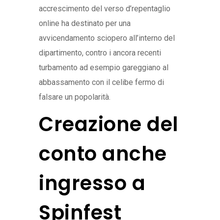
accrescimento del verso d’repentaglio
online ha destinato per una
avvicendamento sciopero all’interno del
dipartimento, contro i ancora recenti
turbamento ad esempio gareggiano al
abbassamento con il celibe fermo di
falsare un popolarità.
Creazione del
conto anche
ingresso a
Spinfest