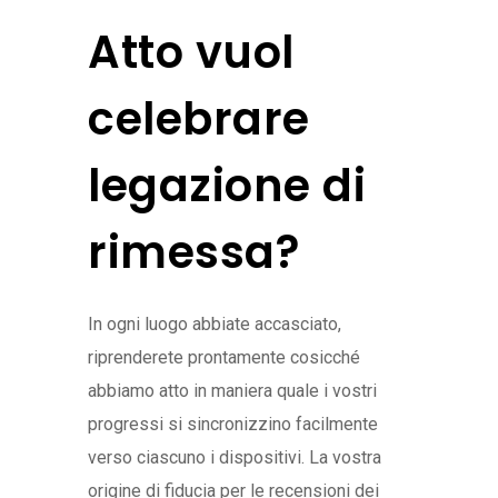
Atto vuol
celebrare
legazione di
rimessa?
In ogni luogo abbiate accasciato,
riprenderete prontamente cosicché
abbiamo atto in maniera quale i vostri
progressi si sincronizzino facilmente
verso ciascuno i dispositivi. La vostra
origine di fiducia per le recensioni dei