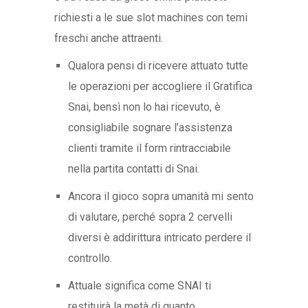
richiesti a le sue slot machines con temi
freschi anche attraenti.
Qualora pensi di ricevere attuato tutte
le operazioni per accogliere il Gratifica
Snai, bensì non lo hai ricevuto, è
consigliabile sognare l’assistenza
clienti tramite il form rintracciabile
nella partita contatti di Snai.
Ancora il gioco sopra umanità mi sento
di valutare, perché sopra 2 cervelli
diversi è addirittura intricato perdere il
controllo.
Attuale significa come SNAI ti
restituirà la metà di quanto