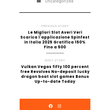
Uncategorized
PREVIOUS STORY
Le Migliori Slot Averi Veri
Scarica l'applicazione Spinfest
in Italia 2025 Gratifica 150%
Fino a 500
NEXT STORY
Vulkan Vegas fifty 100 percent
free Revolves No-deposit lucky
dragon boat slot games Bonus
Up-to-date Today