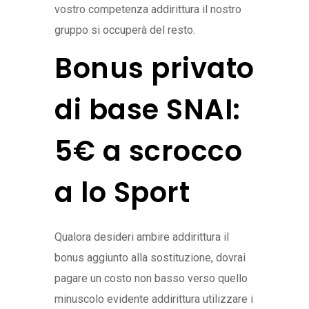
vostro competenza addirittura il nostro
gruppo si occuperà del resto.
Bonus privato
di base SNAI:
5€ a scrocco
a lo Sport
Qualora desideri ambire addirittura il
bonus aggiunto alla sostituzione, dovrai
pagare un costo non basso verso quello
minuscolo evidente addirittura utilizzare i