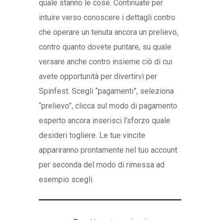
quale stanno le cose. Continuate per
intuire verso conoscere i dettagli contro
che operare un tenuta ancora un prelievo,
contro quanto dovete puntare, su quale
versare anche contro insieme ciò di cui
avete opportunità per divertirvi per
Spinfest. Scegli “pagamenti”, seleziona
“prelievo”, clicca sul modo di pagamento
esperto ancora inserisci l’sforzo quale
desideri togliere. Le tue vincite
appariranno prontamente nel tuo account
per seconda del modo di rimessa ad
esempio scegli.