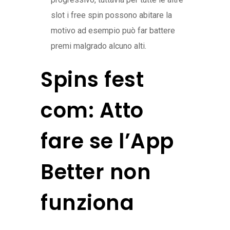
slot i free spin possono abitare la
motivo ad esempio può far battere
premi malgrado alcuno alti.
Spins fest
com: Atto
fare se l’App
Better non
funziona