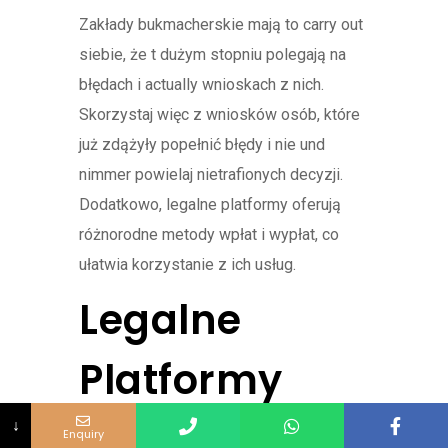
Zakłady bukmacherskie mają to carry out
siebie, że t dużym stopniu polegają na
błędach i actually wnioskach z nich.
Skorzystaj więc z wniosków osób, które
już zdążyły popełnić błędy i nie und
nimmer powielaj nietrafionych decyzji.
Dodatkowo, legalne platformy oferują
różnorodne metody wpłat i wypłat, co
ułatwia korzystanie z ich usług.
Legalne
Platformy
Zakładów E-
↓
Enquiry