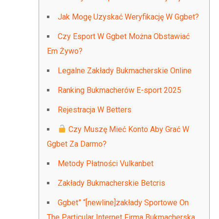
Jak Mogę Uzyskać Weryfikację W Ggbet?
Czy Esport W Ggbet Można Obstawiać
Em Żywo?
Legalne Zakłady Bukmacherskie Online
Ranking Bukmacherów E-sport 2025
Rejestracja W Betters
Czy Muszę Mieć Konto Aby Grać W
Ggbet Za Darmo?
Metody Płatności Vulkanbet
Zakłady Bukmacherskie Betcris
Ggbet” “[newline]zakłady Sportowe On
The Particular Internet Firma Bukmacherska