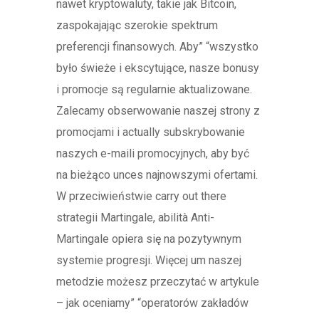
nawet kryptowaluty, takie jak Bitcoin,
zaspokajając szerokie spektrum
preferencji finansowych. Aby” “wszystko
było świeże i ekscytujące, nasze bonusy
i promocje są regularnie aktualizowane.
Zalecamy obserwowanie naszej strony z
promocjami i actually subskrybowanie
naszych e-maili promocyjnych, aby być
na bieżąco unces najnowszymi ofertami.
W przeciwieństwie carry out there
strategii Martingale, abilità Anti-
Martingale opiera się na pozytywnym
systemie progresji. Więcej um naszej
metodzie możesz przeczytać w artykule
– jak oceniamy” “operatorów zakładów