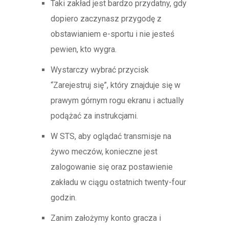
Taki zakład jest bardzo przydatny, gdy
dopiero zaczynasz przygodę z
obstawianiem e-sportu i nie jesteś
pewien, kto wygra.
Wystarczy wybrać przycisk
“Zarejestruj się”, który znajduje się w
prawym górnym rogu ekranu i actually
podążać za instrukcjami.
W STS, aby oglądać transmisje na
żywo meczów, konieczne jest
zalogowanie się oraz postawienie
zakładu w ciągu ostatnich twenty-four
godzin.
Zanim założymy konto gracza i