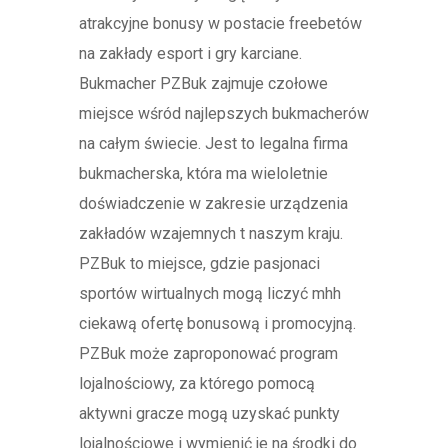
atrakcyjne bonusy w postacie freebetów
na zakłady esport i gry karciane.
Bukmacher PZBuk zajmuje czołowe
miejsce wśród najlepszych bukmacherów
na całym świecie. Jest to legalna firma
bukmacherska, która ma wieloletnie
doświadczenie w zakresie urządzenia
zakładów wzajemnych t naszym kraju.
PZBuk to miejsce, gdzie pasjonaci
sportów wirtualnych mogą liczyć mhh
ciekawą ofertę bonusową i promocyjną.
PZBuk może zaproponować program
lojalnościowy, za którego pomocą
aktywni gracze mogą uzyskać punkty
lojalnościowe i wymienić je na środki do