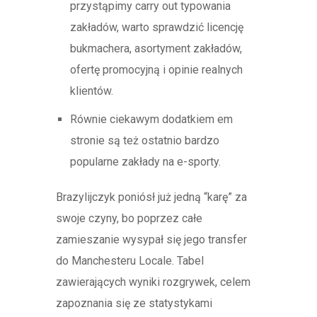
przystąpimy carry out typowania
zakładów, warto sprawdzić licencję
bukmachera, asortyment zakładów,
ofertę promocyjną i opinie realnych
klientów.
Równie ciekawym dodatkiem em
stronie są też ostatnio bardzo
popularne zakłady na e-sporty.
Brazylijczyk poniósł już jedną “karę” za
swoje czyny, bo poprzez całe
zamieszanie wysypał się jego transfer
do Manchesteru Locale. Tabel
zawierających wyniki rozgrywek, celem
zapoznania się ze statystykami