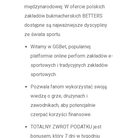
międzynarodowej. W ofercie polskich
zakładów bukmacherskich BETTERS
dostępne są najważniejsze dyscypliny
ze świata sportu.
Witamy w GGBet, popularnej
platformie online perform zakładów e-
sportowych i tradycyjnych zakładów
sportowych.
Pozwala fanom wykorzystać swoją
wiedzę o grze, drużynach i
zawodnikach, aby potencjalnie
czerpać korzyści finansowe.
TOTALNY ZWROT PODATKU jest
bonusem, który 7 dni w tygodniu