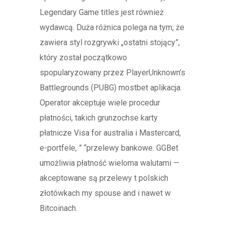
Legendary Game titles jest również
wydawcą. Duża różnica polega na tym, że
zawiera styl rozgrywki „ostatni stojący”,
który został początkowo
spopularyzowany przez PlayerUnknown’s
Battlegrounds (PUBG) mostbet aplikacja.
Operator akceptuje wiele procedur
płatności, takich grunzochse karty
płatnicze Visa for australia i Mastercard,
e-portfele, ” “przelewy bankowe. GGBet
umożliwia płatność wieloma walutami —
akceptowane są przelewy t polskich
złotówkach my spouse and i nawet w
Bitcoinach.