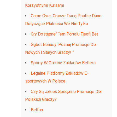
Korzystnymi Kursami
Game Over: Gracze Tracą Poufne Dane
Dotyczące Płatności We Nie Tylko
Gry Dostępne” “em Portalu Fjeofj Bet
Ggbet Bonusy: Poznaj Promocje Dla
Nowych I Stałych Graczy! ”
Sporty W Ofercie Zakładów Betters
Legalne Platformy Zakładów E-
sportowych W Polsce
Czy Są Jakieś Specjalne Promocje Dla
Polskich Graczy?
Betfan