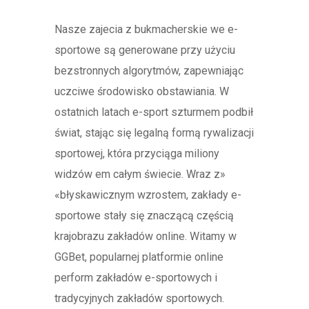
Nasze zajecia z bukmacherskie we e-
sportowe są generowane przy użyciu
bezstronnych algorytmów, zapewniając
uczciwe środowisko obstawiania. W
ostatnich latach e-sport szturmem podbił
świat, stając się legalną formą rywalizacji
sportowej, która przyciąga miliony
widzów em całym świecie. Wraz z»
«błyskawicznym wzrostem, zakłady e-
sportowe stały się znaczącą częścią
krajobrazu zakładów online. Witamy w
GGBet, popularnej platformie online
perform zakładów e-sportowych i
tradycyjnych zakładów sportowych.