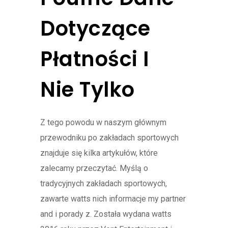
Dotyczące
Płatności I
Nie Tylko
Z tego powodu w naszym głównym
przewodniku po zakładach sportowych
znajduje się kilka artykułów, które
zalecamy przeczytać. Myślą o
tradycyjnych zakładach sportowych,
zawarte watts nich informacje my partner
and i porady z. Została wydana watts