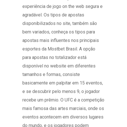
experiência de jogo on the web segura e
agradável. Os tipos de apostas
disponibilizados no site, também são
bem variados, conheça os tipos para
apostas mais influentes nos principais
esportes da Mostbet Brasil. A opção
para apostas no totalizador está
disponível no website em diferentes
tamanhos e formas, consiste
basicamente em palpitar em 15 eventos,
e se descubrir pelo menos 9, o jogador
recebe um prêmio. O UFC é a competição
mais famosa das artes marciais, onde os
eventos acontecem em diversos lugares
do mundo, e os jogadores podem