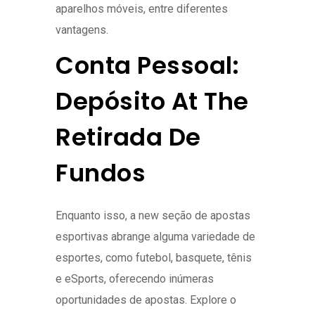
aparelhos móveis, entre diferentes
vantagens.
Conta Pessoal:
Depósito At The
Retirada De
Fundos
Enquanto isso, a new seção de apostas
esportivas abrange alguma variedade de
esportes, como futebol, basquete, tênis
e eSports, oferecendo inúmeras
oportunidades de apostas. Explore o