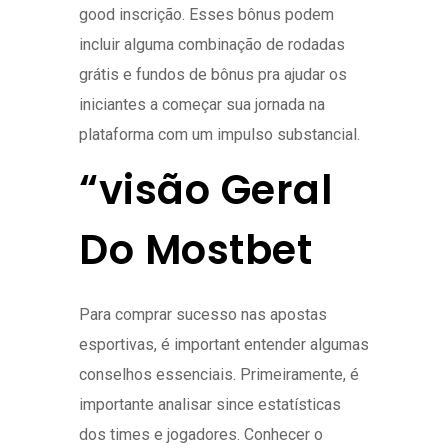
good inscrição. Esses bônus podem
incluir alguma combinação de rodadas
grátis e fundos de bônus pra ajudar os
iniciantes a começar sua jornada na
plataforma com um impulso substancial.
“visão Geral
Do Mostbet
Para comprar sucesso nas apostas
esportivas, é important entender algumas
conselhos essenciais. Primeiramente, é
importante analisar since estatísticas
dos times e jogadores. Conhecer o