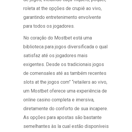
roleta at the opções de crupiê ao vivo,
garantindo entretenimento envolvente
para todos os jogadores.
No coração do Mostbet está uma
biblioteca para jogos diversificada o qual
satisfaz até os jogadores mais
exigentes. Desde os tradicionais jogos
de comensales até as também recentes
slots at the jogos com” “retailers ao vivo,
um Mostbet oferece uma experiência de
online casino completa e imersiva,
diretamente do conforto de sua incapere.
As opções para apostas são bastante
semelhantes às la cual estão disponíveis