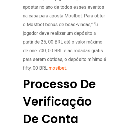
apostar no ano de todos esses eventos
na casa para aposta Mostbet. Para obter
o Mostbet bônus de boas-vindas,” “u
jogador deve realizar um depósito a
partir de 25, 00 BRL até o valor máximo
de one 700, 00 BRL e as rodadas grátis
para serem obtidas, o depósito mínimo é
fifty, 00 BRL
mostbet
.
Processo De
Verificação
De Conta