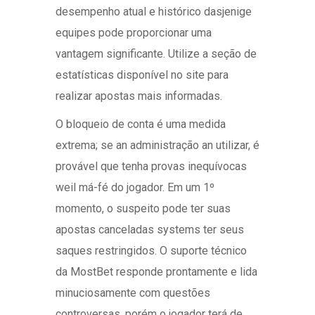
desempenho atual e histórico dasjenige
equipes pode proporcionar uma
vantagem significante. Utilize a seção de
estatísticas disponível no site para
realizar apostas mais informadas.
O bloqueio de conta é uma medida
extrema; se an administração an utilizar, é
provável que tenha provas inequívocas
weil má-fé do jogador. Em um 1º
momento, o suspeito pode ter suas
apostas canceladas systems ter seus
saques restringidos. O suporte técnico
da MostBet responde prontamente e lida
minuciosamente com questões
controversas, porém o jogador terá de