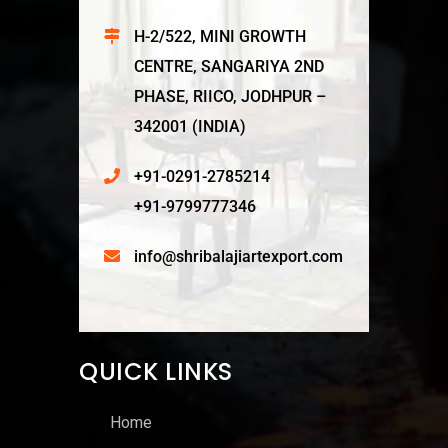
H-2/522, MINI GROWTH
CENTRE, SANGARIYA 2ND
PHASE, RIICO, JODHPUR –
342001 (INDIA)
+91-0291-2785214
+91-9799777346
info@shribalajiartexport.com
QUICK LINKS
Home