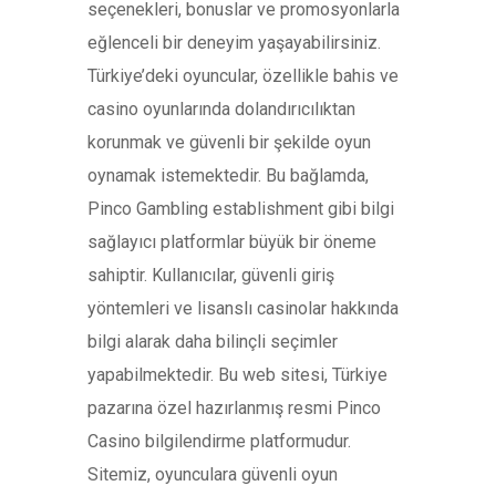
seçenekleri, bonuslar ve promosyonlarla
eğlenceli bir deneyim yaşayabilirsiniz.
Türkiye’deki oyuncular, özellikle bahis ve
casino oyunlarında dolandırıcılıktan
korunmak ve güvenli bir şekilde oyun
oynamak istemektedir. Bu bağlamda,
Pinco Gambling establishment gibi bilgi
sağlayıcı platformlar büyük bir öneme
sahiptir. Kullanıcılar, güvenli giriş
yöntemleri ve lisanslı casinolar hakkında
bilgi alarak daha bilinçli seçimler
yapabilmektedir. Bu web sitesi, Türkiye
pazarına özel hazırlanmış resmi Pinco
Casino bilgilendirme platformudur.
Sitemiz, oyunculara güvenli oyun