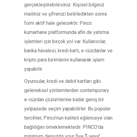
gerçekleştirebilirsiniz. Kişisel bilginiz
mailiniz ve şifrenizi belirledikten sonra
form aktif hale gelecektir. Pinco
kumarhane platformunda afin de yatırma
işlemleri için birçok yol var. Kullanıcılar,
banka havalesi, kredi kartı, e-cüzdanlar ve
kripto para birimlerini kullanarak işlem
yapabilir.
Oyuncular, kredi ve debit kartları gibi
geleneksel yöntemlerden contemporary
e-cüzdan çözümlerine kadar geniş bir
yelpazede seçim yapabilirler. Bu popüler
tercihler, Pinco’nun kaliteli eğlenceye olan
bağlılığını örneklemektedir. PINCO’da
minimum depozito your five $ veya”