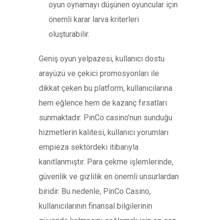
oyun oynamayı düşünen oyuncular için
önemli karar larva kriterleri
oluşturabilir.
Geniş oyun yelpazesi, kullanıcı dostu
arayüzü ve çekici promosyonları ile
dikkat çeken bu platform, kullanıcılarına
hem eğlence hem de kazanç fırsatları
sunmaktadır. PinCo casino’nun sunduğu
hizmetlerin kalitesi, kullanıcı yorumları
empieza sektördeki itibarıyla
kanıtlanmıştır. Para çekme işlemlerinde,
güvenlik ve gizlilik en önemli unsurlardan
biridir. Bu nedenle, PinCo Casino,
kullanıcılarının finansal bilgilerinin