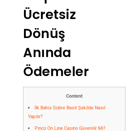
Ücretsiz
Dönüş
Anında
Ödemeler
Content
İlk Bahis Sobre Basit Şekilde Nasıl
Yapılır?
Pinco On Line Casino Güvenilir Mi?