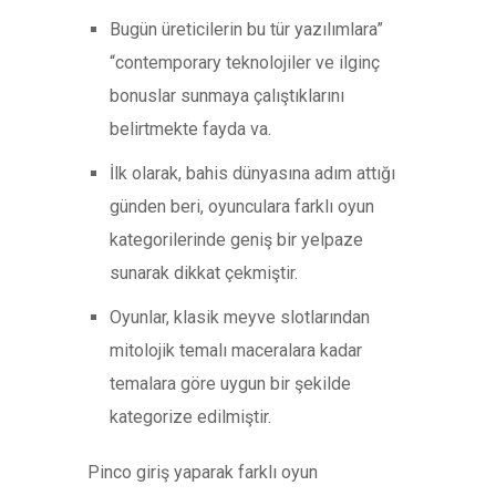
Bugün üreticilerin bu tür yazılımlara”
“contemporary teknolojiler ve ilginç
bonuslar sunmaya çalıştıklarını
belirtmekte fayda va.
İlk olarak, bahis dünyasına adım attığı
günden beri, oyunculara farklı oyun
kategorilerinde geniş bir yelpaze
sunarak dikkat çekmiştir.
Oyunlar, klasik meyve slotlarından
mitolojik temalı maceralara kadar
temalara göre uygun bir şekilde
kategorize edilmiştir.
Pinco giriş yaparak farklı oyun