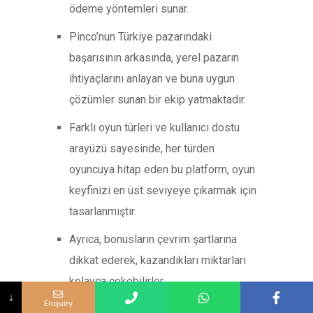
ödeme yöntemleri sunar.
Pinco’nun Türkiye pazarındaki
başarısının arkasında, yerel pazarın
ihtiyaçlarını anlayan ve buna uygun
çözümler sunan bir ekip yatmaktadır.
Farklı oyun türleri ve kullanıcı dostu
arayüzü sayesinde, her türden
oyuncuya hitap eden bu platform, oyun
keyfinizi en üst seviyeye çıkarmak için
tasarlanmıştır.
Ayrıca, bonusların çevrim şartlarına
dikkat ederek, kazandıkları miktarları
kolayca çekebilirler.
↓
Enquiry