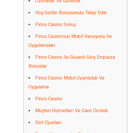
Özellikler Ve Güvenlik
Hoş Geldin Bonusunuzu Talep Edin
Pinco Casino Sonuç
Pinco Casino’nun Mobil Versiyonu Ve
Uygulamaları
Pinco Casino Ile Güvenli Giriş Empieza
Bonuslar
Pinco Casino Mobil Uyumluluk Ve
Uygulama
Pinco Casino
Müşteri Hizmetleri Ve Canlı Destek
Slot Oyunları