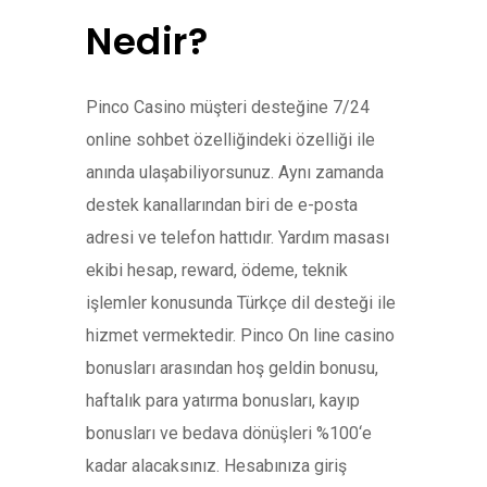
Nedir?
Pinco Casino müşteri desteğine 7/24
online sohbet özelliğindeki özelliği ile
anında ulaşabiliyorsunuz. Aynı zamanda
destek kanallarından biri de e-posta
adresi ve telefon hattıdır. Yardım masası
ekibi hesap, reward, ödeme, teknik
işlemler konusunda Türkçe dil desteği ile
hizmet vermektedir. Pinco On line casino
bonusları arasından hoş geldin bonusu,
haftalık para yatırma bonusları, kayıp
bonusları ve bedava dönüşleri %100‘e
kadar alacaksınız. Hesabınıza giriş