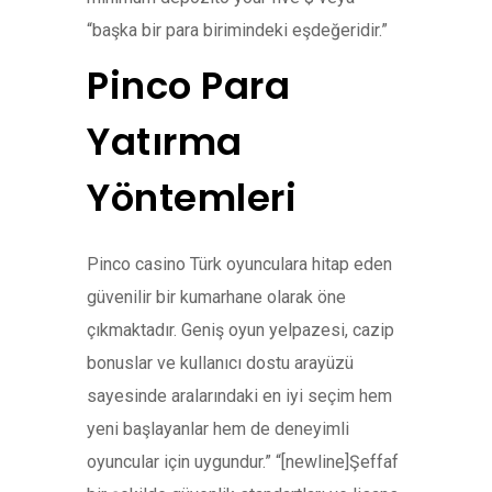
“başka bir para birimindeki eşdeğeridir.”
Pinco Para
Yatırma
Yöntemleri
Pinco casino Türk oyunculara hitap eden
güvenilir bir kumarhane olarak öne
çıkmaktadır. Geniş oyun yelpazesi, cazip
bonuslar ve kullanıcı dostu arayüzü
sayesinde aralarındaki en iyi seçim hem
yeni başlayanlar hem de deneyimli
oyuncular için uygundur.” “[newline]Şeffaf