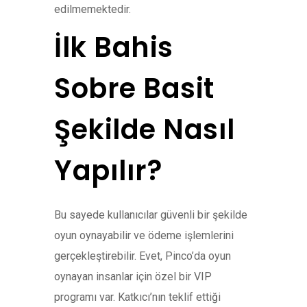
edilmemektedir.
İlk Bahis
Sobre Basit
Şekilde Nasıl
Yapılır?
Bu sayede kullanıcılar güvenli bir şekilde
oyun oynayabilir ve ödeme işlemlerini
gerçekleştirebilir. Evet, Pinco’da oyun
oynayan insanlar için özel bir VIP
programı var. Katkıcı’nın teklif ettiği