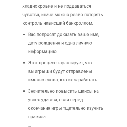
хладнокровие и не поддаваться
чувства, иначе можно резво потерять
контроль нависший банкроллом.
Вас попросят доказать ваше имя,
дату рождения и одна личную
информацию.
Этот процесс гарантирует, что
выигрыши будут отправлены
именно снова, кто их заработать.
Значительно повысить шансы на
успех удастся, если перед
окончания игры тщательно изучить
правила.