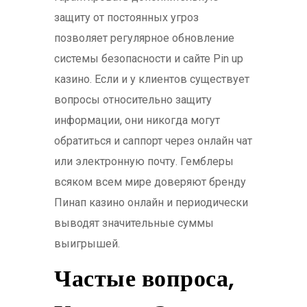
защиту от постоянных угроз
позволяет регулярное обновление
системы безопасности и сайте Pin up
казино. Если и у клиентов существует
вопросы относительно защиту
информации, они никогда могут
обратиться и саппорт через онлайн чат
или электронную почту. Гемблеры
всяком всем мире доверяют бренду
Пинап казино онлайн и периодически
выводят значительные суммы
выигрышей.
Частые вопроса,