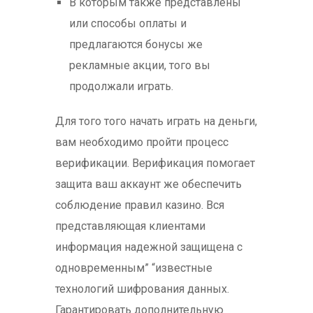
В которым также представлены
или способы оплаты и
предлагаются бонусы же
рекламные акции, того вы
продолжали играть.
Для того того начать играть на деньги,
вам необходимо пройти процесс
верификации. Верификация помогает
защита ваш аккаунт же обеспечить
соблюдение правил казино. Вся
представляющая клиентами
информация надежной защищена с
одновременным” “известные
технологий шифрования данных.
Гарантировать дополнительную