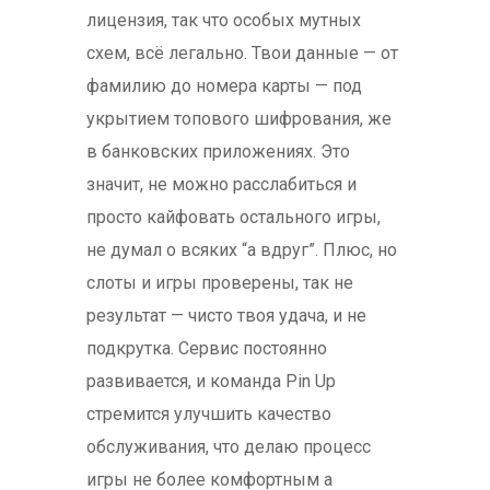
лицензия, так что особых мутных
схем, всё легально. Твои данные — от
фамилию до номера карты — под
укрытием топового шифрования, же
в банковских приложениях. Это
значит, не можно расслабиться и
просто кайфовать остального игры,
не думал о всяких “а вдруг”. Плюс, но
слоты и игры проверены, так не
результат — чисто твоя удача, и не
подкрутка. Сервис постоянно
развивается, и команда Pin Up
стремится улучшить качество
обслуживания, что делаю процесс
игры не более комфортным а