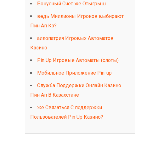
Бонусный Счет же Отыгрыш
ведь Миллионы Игроков выбирают
Пин Ап Кз?
аллопатрия Игровых Автоматов
Казино
Pin Up Игровые Автоматы (слоты)
Мобильное Приложение Pin-up
Служба Поддержки Онлайн Казино
Пин Ап В Казахстане
же Связаться С поддержки
Пользователей Pin Up Казино?