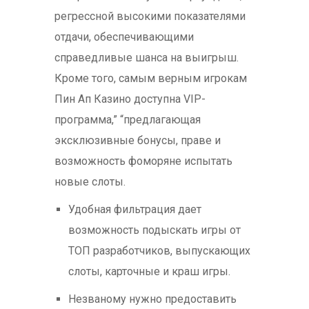
регрессной высокими показателями
отдачи, обеспечивающими
справедливые шанса на выигрыш.
Кроме того, самым верным игрокам
Пин Ап Казино доступна VIP-
программа,” “предлагающая
эксклюзивные бонусы, праве и
возможность фоморяне испытать
новые слоты.
Удобная фильтрация дает
возможность подыскать игры от
ТОП разработчиков, выпускающих
слоты, карточные и краш игры.
Незваному нужно предоставить