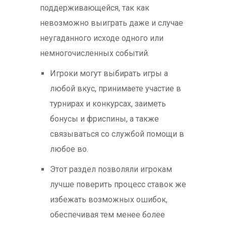
поддерживающейся, так как
невозможно выиграть даже и случае
неугаданного исходе одного или
немногочисленных событий.
Игроки могут выбирать игры а
любой вкус, принимаете участие в
турнирах и конкурсах, заиметь
бонусы и фриспины, а также
связываться со службой помощи в
любое во.
Этот раздел позволяли игрокам
лучше поверить процесс ставок же
избежать возможных ошибок,
обеспечивая тем менее более