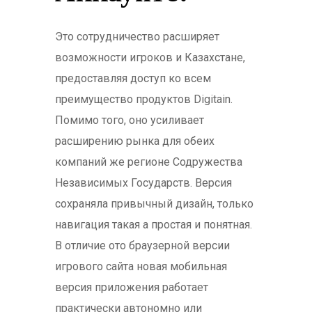
Это сотрудничество расширяет
возможности игроков и Казахстане,
предоставляя доступ ко всем
преимущество продуктов Digitain.
Помимо того, оно усиливает
расширению рынка для обеих
компаний же регионе Содружества
Независимых Государств. Версия
сохраняла привычный дизайн, только
навигация такая а простая и понятная.
В отличие ото браузерной версии
игрового сайта новая мобильная
версия приложения работает
практически автономно или