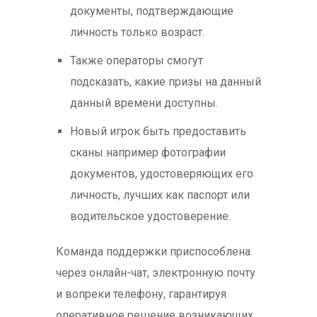
документы, подтверждающие
личность только возраст.
Также операторы смогут
подсказать, какие призы на данный
данный времени доступны.
Новый игрок быть предоставить
сканы например фотографии
документов, удостоверяющих его
личность, лучших как паспорт или
водительское удостоверение.
Команда поддержки приспособлена
через онлайн-чат, электронную почту
и вопреки телефону, гарантируя
оперативное решение возникающих