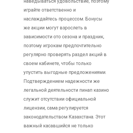
наведываться удовольствие, поэтому
играйте ответственно и
наслаждайтесь процессом. Бонусы
же акции могут взрослеть в
зависимости ото сезона и праздник,
поэтому игрокам предпочтительно
регулярно проверять раздел акций в
своем кабинете, чтобы только
упустить выгодные предложениями.
Подтверждением надежности же
легальной деятельности пинап казино
служит отсутствии официальной
лицензии, сама регулируется
законодательством Казахстана. Этот
важный касавшийся не только