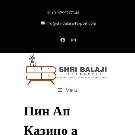
✆ +919799777346
info@shribalajiartexport.com
Menu
Пин Ап
Казино а