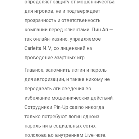
определяет защиту от мошенничества
для игроков, не и подтверждает
прозрачность и ответственность
компании перед клиентами. Пин Ап —
так онлайн-казино, управляемое
Carletta N. V., со лицензией на
проведение азартных игр.
Главное, запомнить логин и пароль
для авторизации, и также никому не
передавать эти сведения во
избежание мошеннических действий.
Сотрудники Pin-Up casino никогда
только потребуют логин одноиз
пароль ни в социальных сетях,
полслова во внутреннем Live-чате.