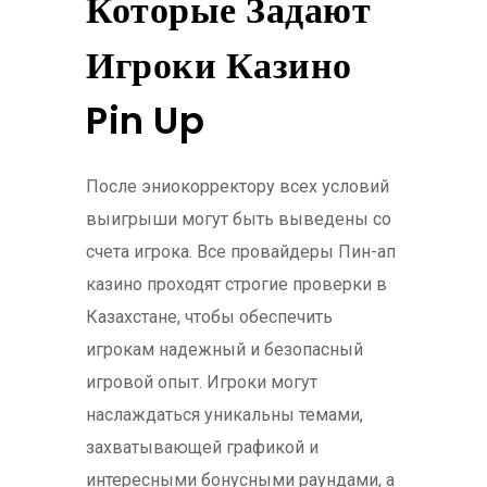
Которые Задают
Игроки Казино
Pin Up
После эниокорректору всех условий
выигрыши могут быть выведены со
счета игрока. Все провайдеры Пин-ап
казино проходят строгие проверки в
Казахстане, чтобы обеспечить
игрокам надежный и безопасный
игровой опыт. Игроки могут
наслаждаться уникальны темами,
захватывающей графикой и
интересными бонусными раундами, а