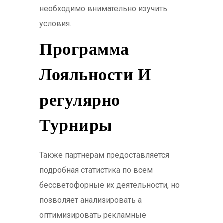
необходимо внимательно изучить
условия.
Программа
Лояльности И
регулярно
Турниры
Также партнерам предоставляется
подробная статистика по всем
бессветофорные их деятельности, но
позволяет анализировать а
оптимизировать рекламные