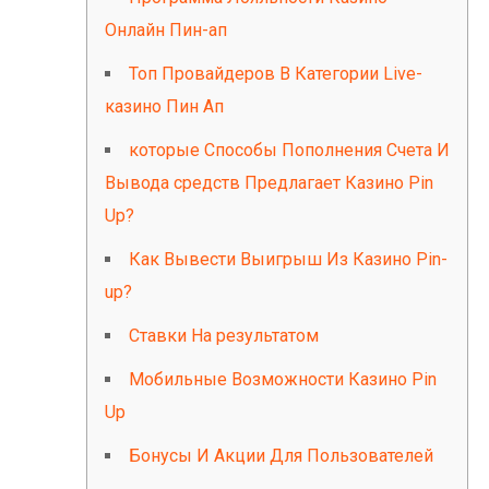
Онлайн Пин-ап
Топ Провайдеров В Категории Live-
казино Пин Ап
которые Способы Пополнения Счета И
Вывода средств Предлагает Казино Pin
Up?
Как Вывести Выигрыш Из Казино Pin-
up?
Ставки На результатом
Мобильные Возможности Казино Pin
Up
Бонусы И Акции Для Пользователей