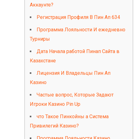
Аккаунте?
Регистрация Профиля В Пин Ап 634
Программа Лояльности И ежедневно
Турниры
Дата Начала работой Пинап Сайта в
Казахстане
Лицензия И Владельцы Пин Ап
Казино
Частые вопрос, Которые Задают
Игроки Казино Pin Up
что Такое Пинкойны а Система
Привилегий Казино?
Программа Лояльности Казино