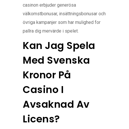
casinon erbjuder generösa
välkomstbonusar, insättningsbonusar och
övriga kampanjer som har mulighed for
pallra dig mervärde i spelet.
Kan Jag Spela
Med Svenska
Kronor På
Casino I
Avsaknad Av
Licens?