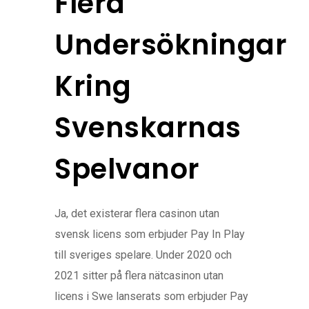
Flera
Undersökningar
Kring
Svenskarnas
Spelvanor
Ja, det existerar flera casinon utan
svensk licens som erbjuder Pay In Play
till sveriges spelare. Under 2020 och
2021 sitter på flera nätcasinon utan
licens i Swe lanserats som erbjuder Pay