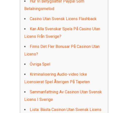
Hur Vi Betygsätter Paypal Som
Betalningsmetod
Casino Utan Svensk Licens Flashback
Kan Alla Svenskar Spela På Casino Utan
Licens Från Sverige?
Finns Det Fler Bonusar På Casinon Utan
Licens?
Övriga Spel
Kriminalisering Audio-video Icke
Licensierat Spel Återigen På Tapeten
Sammanfattning Av Casinon Utan Svensk
Licens I Sverige
Lista: Bästa Casinon Utan Svensk Licens