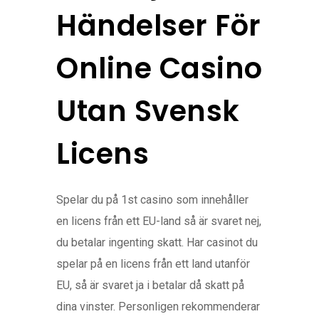
Händelser För
Online Casino
Utan Svensk
Licens
Spelar du på 1st casino som innehåller
en licens från ett EU-land så är svaret nej,
du betalar ingenting skatt. Har casinot du
spelar på en licens från ett land utanför
EU, så är svaret ja i betalar då skatt på
dina vinster. Personligen rekommenderar