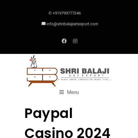
✆ +919799777346
info@shribalajiartexport.com
Menu
Paypal
Casino 2024