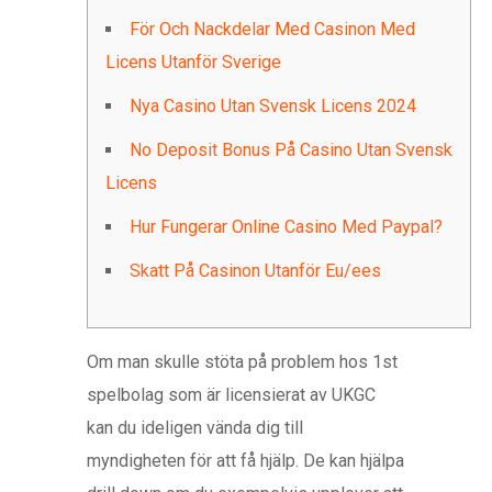
För Och Nackdelar Med Casinon Med
Licens Utanför Sverige
Nya Casino Utan Svensk Licens 2024
No Deposit Bonus På Casino Utan Svensk
Licens
Hur Fungerar Online Casino Med Paypal?
Skatt På Casinon Utanför Eu/ees
Om man skulle stöta på problem hos 1st
spelbolag som är licensierat av UKGC
kan du ideligen vända dig till
myndigheten för att få hjälp. De kan hjälpa