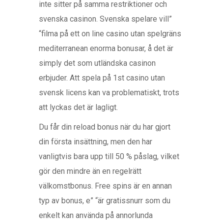
inte sitter på samma restriktioner och
svenska casinon. Svenska spelare vill”
“filma på ett on line casino utan spelgräns
mediterranean enorma bonusar, å det är
simply det som utländska casinon
erbjuder. Att spela på 1st casino utan
svensk licens kan va problematiskt, trots
att lyckas det är lagligt.
Du får din reload bonus när du har gjort
din första insättning, men den har
vanligtvis bara upp till 50 % påslag, vilket
gör den mindre än en regelrätt
välkomstbonus. Free spins är en annan
typ av bonus, e” “är gratissnurr som du
enkelt kan använda på annorlunda