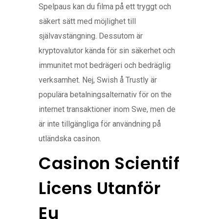
Spelpaus kan du filma på ett tryggt och
säkert sätt med möjlighet till
självavstängning. Dessutom är
kryptovalutor kända för sin säkerhet och
immunitet mot bedrägeri och bedräglig
verksamhet. Nej, Swish å Trustly är
populära betalningsalternativ för on the
internet transaktioner inom Swe, men de
är inte tillgängliga för användning på
utländska casinon.
Casinon Scientif
Licens Utanför
Eu