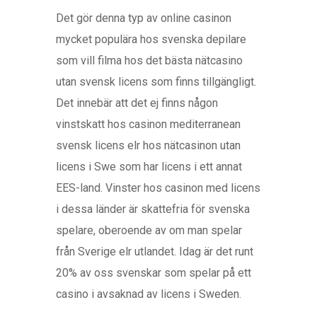
Det gör denna typ av online casinon
mycket populära hos svenska depilare
som vill filma hos det bästa nätcasino
utan svensk licens som finns tillgängligt.
Det innebär att det ej finns någon
vinstskatt hos casinon mediterranean
svensk licens elr hos nätcasinon utan
licens i Swe som har licens i ett annat
EES-land. Vinster hos casinon med licens
i dessa länder är skattefria för svenska
spelare, oberoende av om man spelar
från Sverige elr utlandet. Idag är det runt
20% av oss svenskar som spelar på ett
casino i avsaknad av licens i Sweden.