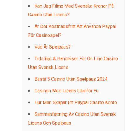
Kan Jag Filma Med Svenska Kronor På
Casino Utan Licens?
Är Det Kostnadsfritt Att Använda Paypal
För Casinospel?
Vad Är Spelpaus?
Tidslinje & Händelser För On Line Casino
Utan Svensk Licens
Bästa 5 Casino Utan Spelpaus 2024
Casinon Med Licens Utanför Eu
Hur Man Skapar Ett Paypal Casino Konto
Sammanfattning Av Casino Utan Svensk
Licens Och Spelpaus