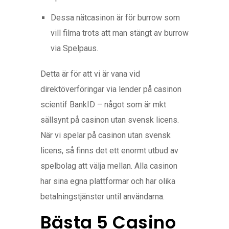
Dessa nätcasinon är för burrow som
vill filma trots att man stängt av burrow
via Spelpaus.
Detta är för att vi är vana vid
direktöverföringar via lender på casinon
scientif BankID – något som är mkt
sällsynt på casinon utan svensk licens.
När vi spelar på casinon utan svensk
licens, så finns det ett enormt utbud av
spelbolag att välja mellan. Alla casinon
har sina egna plattformar och har olika
betalningstjänster until användarna.
Bästa 5 Casino