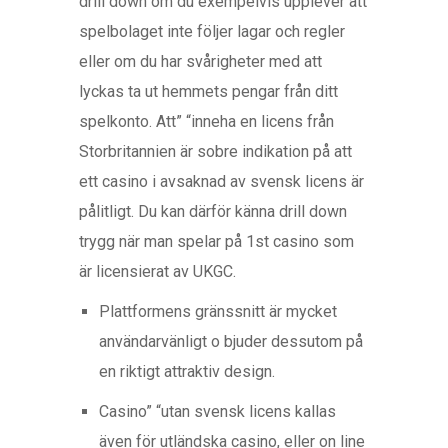
drill down om du exempelvis upplever att
spelbolaget inte följer lagar och regler
eller om du har svårigheter med att
lyckas ta ut hemmets pengar från ditt
spelkonto. Att” “inneha en licens från
Storbritannien är sobre indikation på att
ett casino i avsaknad av svensk licens är
pålitligt. Du kan därför känna drill down
trygg när man spelar på 1st casino som
är licensierat av UKGC.
Plattformens gränssnitt är mycket
användarvänligt o bjuder dessutom på
en riktigt attraktiv design.
Casino” “utan svensk licens kallas
även för utländska casino, eller on line