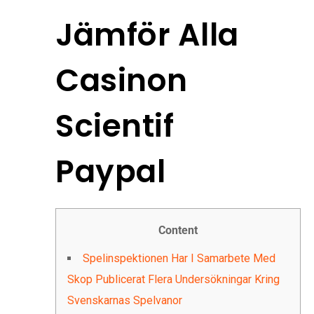
Jämför Alla
Casinon
Scientif
Paypal
Content
Spelinspektionen Har I Samarbete Med
Skop Publicerat Flera Undersökningar Kring
Svenskarnas Spelvanor